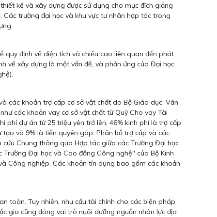
thiết kế và xây dựng được sử dụng cho mục đích giảng
ở. Các trường đại học và khu vực tư nhân hợp tác trong
ựng.
quy định về diện tích và chiều cao liên quan đến phát
 định về xây dựng là một vấn đề, và phản ứng của Đại học
hệ).
 và các khoản trợ cấp cơ sở vật chất do Bộ Giáo dục, Văn
như các khoản vay cơ sở vật chất từ Quỹ Cho vay Tài
phí dự án từ 25 triệu yên trở lên, 46% kinh phí là trợ cấp
ự tạo và 9% là tiền quyên góp. Phân bổ trợ cấp và các
ên cứu Chung thông qua Hợp tác giữa các Trường Đại học
các Trường Đại học và Cao đẳng Công nghệ" của Bộ Kinh
i và Công nghiệp. Các khoản tín dụng bao gồm các khoản
an toàn. Tuy nhiên, nhu cầu tài chính cho các biện pháp
quốc gia cũng đóng vai trò nuôi dưỡng nguồn nhân lực địa