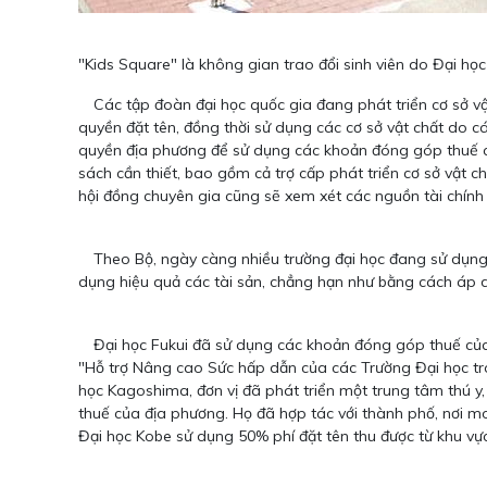
"Kids Square" là không gian trao đổi sinh viên do Đại họ
Các tập đoàn đại học quốc gia đang phát triển cơ sở v
quyền đặt tên, đồng thời sử dụng các cơ sở vật chất do c
quyền địa phương để sử dụng các khoản đóng góp thuế c
sách cần thiết, bao gồm cả trợ cấp phát triển cơ sở vật c
hội đồng chuyên gia cũng sẽ xem xét các nguồn tài chính
Theo Bộ, ngày càng nhiều trường đại học đang sử dụng cá
dụng hiệu quả các tài sản, chẳng hạn như bằng cách áp 
Đại học Fukui đã sử dụng các khoản đóng góp thuế của đị
"Hỗ trợ Nâng cao Sức hấp dẫn của các Trường Đại học tro
học Kagoshima, đơn vị đã phát triển một trung tâm thú y
thuế của địa phương. Họ đã hợp tác với thành phố, nơi mo
Đại học Kobe sử dụng 50% phí đặt tên thu được từ khu vực