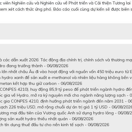
ác viên Nghiên cứu và Nghiên cứu về Phát triển và Cải thiện Tương l
xem xét cách thức ứng phó. Báo cáo cuối cùng dự kiến sẽ được biên
 các dẫn xuất 2026: Tác động địa chính trị, chính sách và thương mạ
dro đang trưởng thành - 06/08/2026
lớn nhất châu Âu đi vào hoạt động với nguồn vốn 450 triệu euro từ E
n hydro xanh để sản xuất e-methanol và nhiên liệu hàng không bền 
metan kết hợp thu giữ carbon - 06/08/2026
CONPES 4210), huy động 85,9 tỷ peso để phát triển ngành hydro đến
gia về Hydro, mở ra kỷ nguyên mới cho ngành năng lượng sạch - 0
c gia CONPES 4210, định hướng phát triển ngành đến năm 2031 - 0
h 226 triệu USD, mở rộng chuỗi dự án trị giá 1 tỷ USD - 06/08/202
hương mại đầu tiên của Vương quốc Anh sử dụng hydro lỏng - 06/08/
ợng sản xuất hydro thiếu nhất quán - 06/08/2026
 tín dụng thuế đầu tư cho nền kinh tế sạch - 06/08/2026