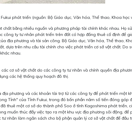
c Fukui phát triển (nguồn: Bộ Giáo dục, Văn hóa, Thể thao, Khoa học
ật chất bằng nhiều nguồn và phương pháp tài chính khác nhau. Họ 
ác công ty tư nhân phát triển trên đất có hợp đồng thuê cố định để g
ủa địa phương và tài sản công. Bộ Giáo dục, Văn hóa, Thể thao, K
hất, dựa trên nhu cầu tài chính cho việc phát triển cơ sở vật chất. 
 khác nhau.
c cơ sở vật chất do các công ty tư nhân và chính quyền địa phương
dụng các hệ thống quy hoạch đô thị.
a phương và các khoản tài trợ từ các công ty để phát triển một kh
ng Tỉnh" của Tỉnh Fukui, trong đó bốn phần năm số tiền đóng góp đư
, đã thuê một cơ sở do thành phố Soo ở tỉnh Kagoshima phát triển, 
ng muốn thúc đẩy việc tạo ra một khu vực địa phương sôi động, để ph
 tư nhân làm ngân sách cho bộ phận quản lý cơ sở vật chất để đầu tư