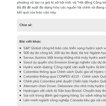
phương và tạo ra giá trị xã hội mới, và "Hội đồng Cộng t
Bộ đã đề xuất đa dạng hóa các nguồn tài chính và đang 
kết quả của báo cáo này.
Chia sẻ:
Bài viết khác:
S&P Global công bố báo cáo triển vọng hydro sạch và
500 dự án công bố, 200 dự án được tài trợ: Ngành hy
Servus Austria: Một trong những nhà máy hydro xanh 
Sasol ủy quyền cho Envision Energy nghiên cứu dự á
Hydro xanh dương: Công nghệ sản xuất hydro từ khí 
Colombia thông qua Chính sách Quốc gia về Hydro (
Colombia thông qua CONPES 4210 - Chính sách Quốc 
Chính phủ Colombia phê duyệt Chiến lược Hydro Quố
Aternium chọn Dover, Delaware cho nhà máy hydro sạc
Hydrogen cất cánh từ Sân bay Bristol: Chuyến bay t
Sai sót trong đánh giá ngang hàng: So sánh năng lư
Liên minh ngành công nghiệp Canada kêu gọi cải cách