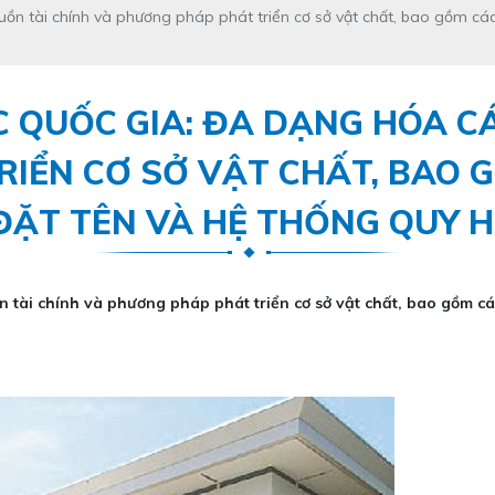
ồn tài chính và phương pháp phát triển cơ sở vật chất, bao gồm cá
 QUỐC GIA: ĐA DẠNG HÓA C
RIỂN CƠ SỞ VẬT CHẤT, BAO 
ĐẶT TÊN VÀ HỆ THỐNG QUY 
 tài chính và phương pháp phát triển cơ sở vật chất, bao gồm c