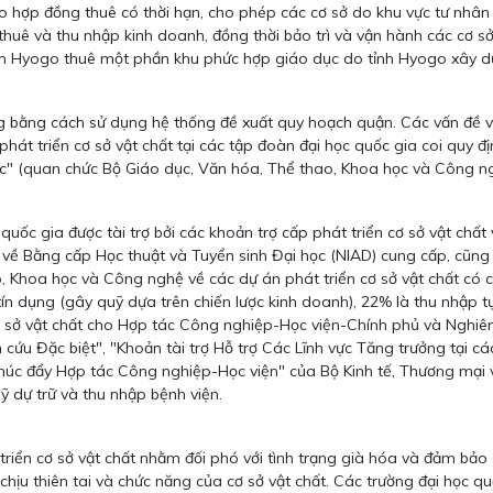
 hợp đồng thuê có thời hạn, cho phép các cơ sở do khu vực tư nhân 
 thuê và thu nhập kinh doanh, đồng thời bảo trì và vận hành các cơ s
hạm Hyogo thuê một phần khu phức hợp giáo dục do tỉnh Hyogo xây d
 bằng cách sử dụng hệ thống đề xuất quy hoạch quận. Các vấn đề về 
ý phát triển cơ sở vật chất tại các tập đoàn đại học quốc gia coi quy
ác" (quan chức Bộ Giáo dục, Văn hóa, Thể thao, Khoa học và Công ng
uốc gia được tài trợ bởi các khoản trợ cấp phát triển cơ sở vật chất
về Bằng cấp Học thuật và Tuyển sinh Đại học (NIAD) cung cấp, cũng 
Khoa học và Công nghệ về các dự án phát triển cơ sở vật chất có chi 
tín dụng (gây quỹ dựa trên chiến lược kinh doanh), 22% là thu nhập t
ơ sở vật chất cho Hợp tác Công nghiệp-Học viện-Chính phủ và Nghi
cứu Đặc biệt", "Khoản tài trợ Hỗ trợ Các Lĩnh vực Tăng trưởng tại 
Thúc đẩy Hợp tác Công nghiệp-Học viện" của Bộ Kinh tế, Thương mạ
uỹ dự trữ và thu nhập bệnh viện.
riển cơ sở vật chất nhằm đối phó với tình trạng già hóa và đảm bảo 
 chịu thiên tai và chức năng của cơ sở vật chất. Các trường đại học 