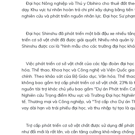
Đại học Nông nghiệp và Thú y Obihiro cho thuê đất theo
dạy. Khu vực tư nhân hoàn trả chi phí xây dựng bằng tiền
nghiên cứu và phát triển nguồn nhân lực. Đại học Sư p
Đại học Shinshu đã phát triển một bãi đậu xe nhiều tầng
triển cơ sở vật chất đã được giải quyết. Nhiều nhà quản l
Shinshu được coi là "hình mẫu cho các trường đại học kh
Việc phát triển cơ sở vật chất của các tập đoàn đại học q
hóa, Thể thao, Khoa học và Công nghệ và Viện Quốc gia 
chính. Theo khảo sát của Bộ Giáo dục, Văn hóa, Thể thao, 
không bao gồm trợ cấp phát triển cơ sở vật chất, 23% là 
nguồn tài trợ khác chủ yếu bao gồm "Dự án Phát triển C
Nghiên cứu Trọng điểm Khu vực và Trường Đại học Nghiên 
tế, Thương mại và Công nghiệp, và "Trợ cấp cho Dự án 
vay dài hạn và trái phiếu đại học, và thu nhập tự tạo là q
Trợ cấp phát triển cơ sở vật chất được sử dụng để phát t
như đổi mới là rất lớn, và cần tăng cường khả năng chống