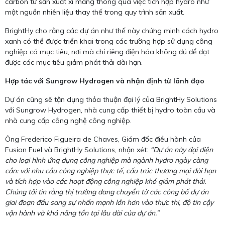
carbon từ sản xuất xi măng thông qua việc tích hợp hydro như
một nguồn nhiên liệu thay thế trong quy trình sản xuất.
BrightHy cho rằng các dự án như thế này chứng minh cách hydro
xanh có thể được triển khai trong các trường hợp sử dụng công
nghiệp có mục tiêu, nơi mà chỉ riêng điện hóa không đủ để đạt
được các mục tiêu giảm phát thải dài hạn.
Hợp tác với Sungrow Hydrogen và nhận định từ lãnh đạo
Dự án cũng sẽ tận dụng thỏa thuận đại lý của BrightHy Solutions
với Sungrow Hydrogen, nhà cung cấp thiết bị hydro toàn cầu và
nhà cung cấp công nghệ công nghiệp.
Ông Frederico Figueira de Chaves, Giám đốc điều hành của
Fusion Fuel và BrightHy Solutions, nhận xét:
“Dự án này đại diện
cho loại hình ứng dụng công nghiệp mà ngành hydro ngày càng
cần: với nhu cầu công nghiệp thực tế, cấu trúc thương mại dài hạn
và tích hợp vào các hoạt động công nghiệp khó giảm phát thải.
Chúng tôi tin rằng thị trường đang chuyển từ các công bố dự án
giai đoạn đầu sang sự nhấn mạnh lớn hơn vào thực thi, độ tin cậy
vận hành và khả năng tồn tại lâu dài của dự án.”