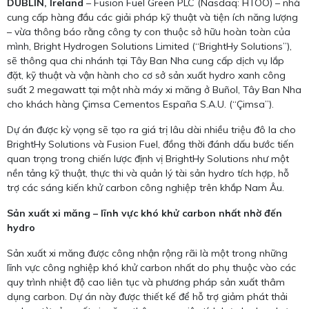
DUBLIN, Ireland
– Fusion Fuel Green PLC (Nasdaq: HTOO) – nhà
cung cấp hàng đầu các giải pháp kỹ thuật và tiện ích năng lượng
– vừa thông báo rằng công ty con thuộc sở hữu hoàn toàn của
mình, Bright Hydrogen Solutions Limited (“BrightHy Solutions”),
sẽ thông qua chi nhánh tại Tây Ban Nha cung cấp dịch vụ lắp
đặt, kỹ thuật và vận hành cho cơ sở sản xuất hydro xanh công
suất 2 megawatt tại một nhà máy xi măng ở Buñol, Tây Ban Nha
cho khách hàng Çimsa Cementos España S.A.U. (“Çimsa”).
Dự án được kỳ vọng sẽ tạo ra giá trị lâu dài nhiều triệu đô la cho
BrightHy Solutions và Fusion Fuel, đồng thời đánh dấu bước tiến
quan trọng trong chiến lược định vị BrightHy Solutions như một
nền tảng kỹ thuật, thực thi và quản lý tài sản hydro tích hợp, hỗ
trợ các sáng kiến khử carbon công nghiệp trên khắp Nam Âu.
Sản xuất xi măng – lĩnh vực khó khử carbon nhất nhờ đến
hydro
Sản xuất xi măng được công nhận rộng rãi là một trong những
lĩnh vực công nghiệp khó khử carbon nhất do phụ thuộc vào các
quy trình nhiệt độ cao liên tục và phương pháp sản xuất thâm
dụng carbon. Dự án này được thiết kế để hỗ trợ giảm phát thải