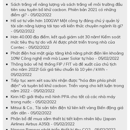
Sách trắng về năng lượng và sách trắng về môi trường đầu
tiên sau tuyên bố khử cacbon. Phiên bản 2021 có những
điểm gì? - 05/02/2022
Hồ sơ tư vấn hơn 100GW! Một công ty đáng chú ý quản lý
tài sản năng lượng tái tạo với kiến ​​thức chuyên ngành là gì?
- 05/02/2022
Hơn 40.000 địa điểm, kết quả giám sát 30 năm! Kiểm soát
mức tiêu thụ tự do với AI được phát triển trong nhà của
Contec - 05/02/2022
Phát điện hai mặt giúp tăng khả năng phát điện lên khoảng
10%! Công nghệ mới mà Luxer Solar tự hào - 05/02/2022
Thông báo về hệ thống FIP / FIT và đề xuất của chủ tịch
cho năm 2022! Gói giá tiêu chuẩn là 10 yên / kWh -
05/02/2022
Tiếp tục xem xét sau khi nhận được "hóa đơn phía phát
điện" và tuyên bố khử cacbon. Triển vọng cho kết luận trong
năm 2022 - 05/02/2022
Kirin HD giới thiệu mô hình PPA cho tất cả các nhà máy
trong nước - 05/02/2022
Mitsui & Co., Tài sản tiền điện tử liên kết vàng Biến động giá
dần dần - 05/02/2022
Phân bổ để mua sắm thiết bị tiết kiệm nhiên liệu (Japan
Airlines Airbus A350) - 05/02/2022
Nippon Papper phát triển thiết bị thu CO2 - 05/02/2022