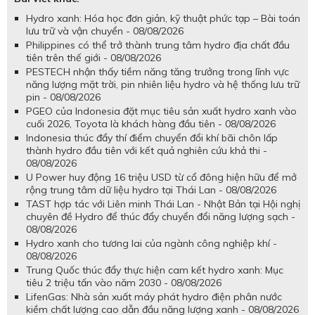
Hydro xanh: Hóa học đơn giản, kỹ thuật phức tạp – Bài toán
lưu trữ và vận chuyển - 08/08/2026
Philippines có thể trở thành trung tâm hydro địa chất đầu
tiên trên thế giới - 08/08/2026
PESTECH nhận thấy tiềm năng tăng trưởng trong lĩnh vực
năng lượng mặt trời, pin nhiên liệu hydro và hệ thống lưu trữ
pin - 08/08/2026
PGEO của Indonesia đặt mục tiêu sản xuất hydro xanh vào
cuối 2026, Toyota là khách hàng đầu tiên - 08/08/2026
Indonesia thúc đẩy thí điểm chuyển đổi khí bãi chôn lấp
thành hydro đầu tiên với kết quả nghiên cứu khả thi -
08/08/2026
U Power huy động 16 triệu USD từ cổ đông hiện hữu để mở
rộng trung tâm dữ liệu hydro tại Thái Lan - 08/08/2026
TAST hợp tác với Liên minh Thái Lan - Nhật Bản tại Hội nghị
chuyên đề Hydro để thúc đẩy chuyển đổi năng lượng sạch -
08/08/2026
Hydro xanh cho tương lai của ngành công nghiệp khí -
08/08/2026
Trung Quốc thúc đẩy thực hiện cam kết hydro xanh: Mục
tiêu 2 triệu tấn vào năm 2030 - 08/08/2026
LifenGas: Nhà sản xuất máy phát hydro điện phân nước
kiềm chất lượng cao dẫn đầu năng lượng xanh - 08/08/2026