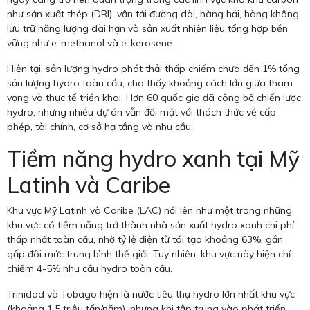
như sản xuất thép (DRI), vận tải đường dài, hàng hải, hàng không,
lưu trữ năng lượng dài hạn và sản xuất nhiên liệu tổng hợp bền
vững như e-methanol và e-kerosene.
Hiện tại, sản lượng hydro phát thải thấp chiếm chưa đến 1% tổng
sản lượng hydro toàn cầu, cho thấy khoảng cách lớn giữa tham
vọng và thực tế triển khai. Hơn 60 quốc gia đã công bố chiến lược
hydro, nhưng nhiều dự án vẫn đối mặt với thách thức về cấp
phép, tài chính, cơ sở hạ tầng và nhu cầu.
Tiềm năng hydro xanh tại Mỹ
Latinh và Caribe
Khu vực Mỹ Latinh và Caribe (LAC) nổi lên như một trong những
khu vực có tiềm năng trở thành nhà sản xuất hydro xanh chi phí
thấp nhất toàn cầu, nhờ tỷ lệ điện từ tái tạo khoảng 63%, gần
gấp đôi mức trung bình thế giới. Tuy nhiên, khu vực này hiện chỉ
chiếm 4-5% nhu cầu hydro toàn cầu.
Trinidad và Tobago hiện là nước tiêu thụ hydro lớn nhất khu vực
(khoảng 1,5 triệu tấn/năm), nhưng khi tập trung vào phát triển