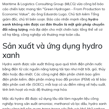
Maritime & Logistics Consulting Group (MLCG) vừa công bố báo
cáo chiến lược mang tên "Green Hydrogen - From Production to
Economic Value", do ông Eduardo Lugo, Chủ tịch kiêm Tổng
giám đốc, chủ trì biên soạn. Báo cáo nhấn mạnh rằng
hydro
xanh không nên được coi đơn thuần là một giải pháp chuyển
đổi năng lượng
, mà đại diện cho một chiến lược tổng thể về cơ
sở hạ tầng, công nghiệp và thương mại toàn cầu.
Sản xuất và ứng dụng hydro
xanh
Hydro xanh được sản xuất thông qua quá trình điện phân nước
bằng điện từ các nguồn năng lượng tái tạo như mặt trời, gió, thủy
điện hoặc địa nhiệt. Các công nghệ điện phân chính bao gồm
điện phân kiềm, điện phân màng trao đổi proton (PEM) và tế bào
điện phân oxit rắn (SOEC), mỗi loại có ưu điểm riêng về hiệu suất,
tính linh hoạt và mức độ thương mại hóa.
Mặc dù hydro đã được sử dụng lâu dài làm nguyên liệu công
nghiệp trong sản xuất amoniac, methanol và lọc dầu, hydro xanh
ngày càng trở nên quan trọng trong các lĩnh vực khó khử carbon