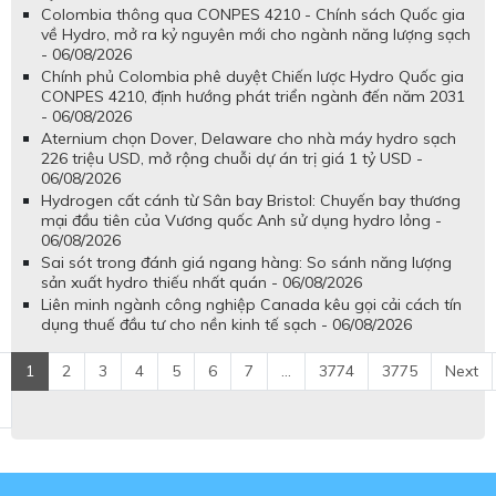
Colombia thông qua CONPES 4210 - Chính sách Quốc gia
về Hydro, mở ra kỷ nguyên mới cho ngành năng lượng sạch
- 06/08/2026
Chính phủ Colombia phê duyệt Chiến lược Hydro Quốc gia
CONPES 4210, định hướng phát triển ngành đến năm 2031
- 06/08/2026
Aternium chọn Dover, Delaware cho nhà máy hydro sạch
226 triệu USD, mở rộng chuỗi dự án trị giá 1 tỷ USD -
06/08/2026
Hydrogen cất cánh từ Sân bay Bristol: Chuyến bay thương
mại đầu tiên của Vương quốc Anh sử dụng hydro lỏng -
06/08/2026
Sai sót trong đánh giá ngang hàng: So sánh năng lượng
sản xuất hydro thiếu nhất quán - 06/08/2026
Liên minh ngành công nghiệp Canada kêu gọi cải cách tín
dụng thuế đầu tư cho nền kinh tế sạch - 06/08/2026
1
2
3
4
5
6
7
...
3774
3775
Next