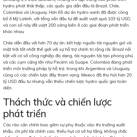
hydro phát thải thấp, các quốc gia dẫn đầu là Brazil, Chile,
Colombia và Uruguay. Hơn 65 dự án hydro xanh đã được công
bố ở Mỹ Latinh, với tổng vốn đầu tư đề xuất vượt quá 103 tỷ USD,
và con số này đã vượt 200 sáng kiến ở các giai đoạn phát triển
khác nhau.
Chile dẫn đầu với hơn 70 dự án, kết hợp nguồn tài nguyên gió và
mặt trời tốt nhất thế giới với sự hỗ trợ chính trị rộng rãi. Brazil nổi
bật với cơ sở công nghiệp đa dạng, tài nguyên tái tạo phong phú
và các cụm cảng lớn như Pecém và Suape. Colombia đang phát
triển môi trường pháp lý hỗ trợ, trong khi Argentina và Uruguay
cũng có các chiến lược đầy tham vọng. Mexico đã thu hút hơn 20
tỷ USD đầu tư nhưng vẫn thiếu chiến lược hydro quốc gia toàn
diện.
Thách thức và chiến lược
phát triển
Các rào cản chính bao gồm sự phụ thuộc vào thị trường xuất
khẩu, chi phí tài chính cao, thiếu hụt cơ sở hạ tầng, không chắc