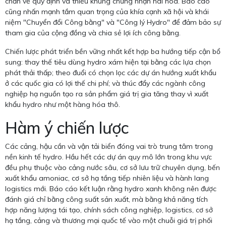
chắn về quy định và thiếu khung chứng nhận hài hòa. Báo cáo
cũng nhấn mạnh tầm quan trọng của khía cạnh xã hội và khái
niệm "Chuyển đổi Công bằng" và "Công lý Hydro" để đảm bảo sự
tham gia của cộng đồng và chia sẻ lợi ích công bằng.
Chiến lược phát triển bền vững nhất kết hợp ba hướng tiếp cận bổ
sung: thay thế tiêu dùng hydro xám hiện tại bằng các lựa chọn
phát thải thấp; theo đuổi có chọn lọc các dự án hướng xuất khẩu
ở các quốc gia có lợi thế chi phí; và thúc đẩy các ngành công
nghiệp hạ nguồn tạo ra sản phẩm giá trị gia tăng thay vì xuất
khẩu hydro như một hàng hóa thô.
Hàm ý chiến lược
Các cảng, hậu cần và vận tải biển đóng vai trò trung tâm trong
nền kinh tế hydro. Hầu hết các dự án quy mô lớn trong khu vực
đều phụ thuộc vào cảng nước sâu, cơ sở lưu trữ chuyên dụng, bến
xuất khẩu amoniac, cơ sở hạ tầng tiếp nhiên liệu và hành lang
logistics mới. Báo cáo kết luận rằng hydro xanh không nên được
đánh giá chỉ bằng công suất sản xuất, mà bằng khả năng tích
hợp năng lượng tái tạo, chính sách công nghiệp, logistics, cơ sở
hạ tầng, cảng và thương mại quốc tế vào một chuỗi giá trị phối