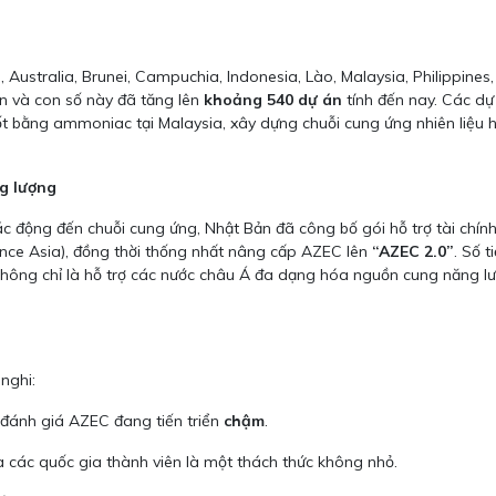
Australia, Brunei, Campuchia, Indonesia, Lào, Malaysia, Philippines
n và con số này đã tăng lên
khoảng 540 dự án
tính đến nay. Các dự 
ốt bằng ammoniac tại Malaysia, xây dựng chuỗi cung ứng nhiên liệu h
g lượng
ác động đến chuỗi cung ứng, Nhật Bản đã công bố gói hỗ trợ tài chín
nce Asia), đồng thời thống nhất nâng cấp AZEC lên
“AZEC 2.0”
. Số 
hông chỉ là hỗ trợ các nước châu Á đa dạng hóa nguồn cung năng l
nghi:
đánh giá AZEC đang tiến triển
chậm
.
ủa các quốc gia thành viên là một thách thức không nhỏ.