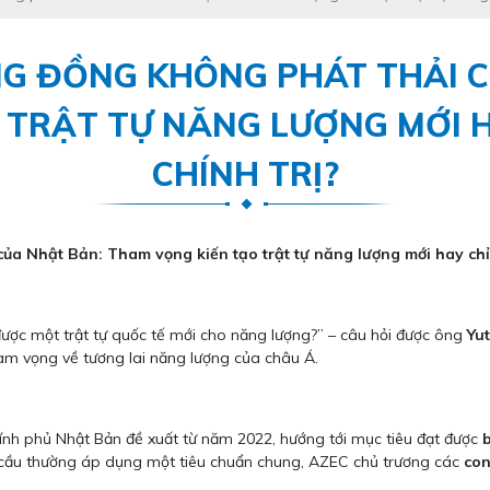
NG ĐỒNG KHÔNG PHÁT THẢI 
 TRẬT TỰ NĂNG LƯỢNG MỚI H
CHÍNH TRỊ?
a Nhật Bản: Tham vọng kiến tạo trật tự năng lượng mới hay chỉ 
được một trật tự quốc tế mới cho năng lượng?” – câu hỏi được ông
Yu
am vọng về tương lai năng lượng của châu Á.
nh phủ Nhật Bản đề xuất từ năm 2022, hướng tới mục tiêu đạt được
n cầu thường áp dụng một tiêu chuẩn chung, AZEC chủ trương các
con