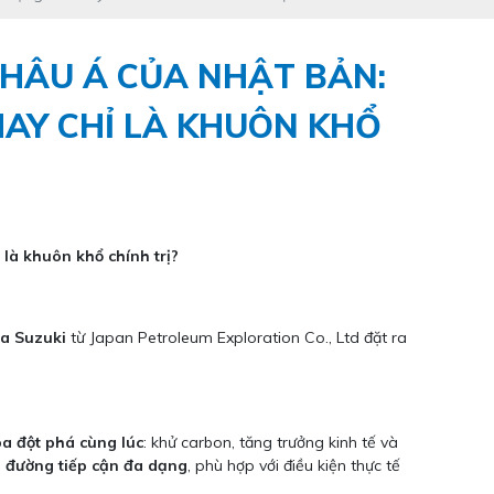
CHÂU Á CỦA NHẬT BẢN:
AY CHỈ LÀ KHUÔN KHỔ
là khuôn khổ chính trị?
ta Suzuki
từ Japan Petroleum Exploration Co., Ltd đặt ra
ba đột phá cùng lúc
: khử carbon, tăng trưởng kinh tế và
 đường tiếp cận đa dạng
, phù hợp với điều kiện thực tế