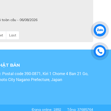
i toàn cầu - 06/08/2026
xt
Last
NHẬT BẢN
o
: Postal code 390-0871, Kiri 1 Chome 4 Ban 21 Go,
oto City Nagano Prefecture, Japan
Đang online: 1892
Tổng: 37685764