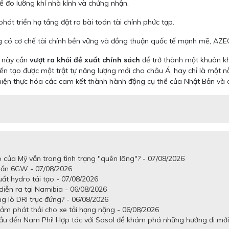
về đo lường khí nhà kính và chứng nhận.
hát triển hạ tầng đặt ra bài toán tài chính phức tạp.
g có cơ chế tài chính bền vững và đồng thuận quốc tế mạnh mẽ, AZEC
n này cần
vượt ra khỏi đề xuất chính sách
để trở thành một khuôn khổ
iến tạo được một trật tự năng lượng mới cho châu Á, hay chỉ là một n
hiện thực hóa các cam kết thành hành động cụ thể của Nhật Bản và c
o của Mỹ vẫn trong tình trạng "quên lãng"? - 07/08/2026
 gần 6GW - 07/08/2026
uất hydro tái tạo - 07/08/2026
iễn ra tại Namibia - 06/08/2026
g lò DRI trục đứng? - 06/08/2026
ảm phát thải cho xe tải hạng nặng - 06/08/2026
ầu đến Nam Phi! Hợp tác với Sasol để khám phá những hướng đi mới