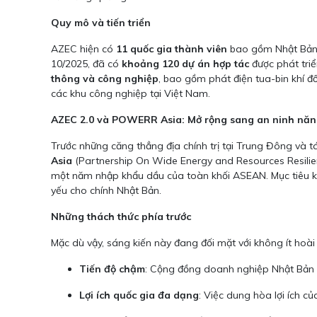
Quy mô và tiến triển
AZEC hiện có
11 quốc gia thành viên
bao gồm Nhật Bản, 
10/2025, đã có
khoảng 120 dự án hợp tác
được phát triể
thông và công nghiệp
, bao gồm phát điện tua-bin khí đ
các khu công nghiệp tại Việt Nam.
AZEC 2.0 và POWERR Asia: Mở rộng sang an ninh năn
Trước những căng thẳng địa chính trị tại Trung Đông và t
Asia
(Partnership On Wide Energy and Resources Resilie
một năm nhập khẩu dầu của toàn khối ASEAN. Mục tiêu k
yếu cho chính Nhật Bản.
Những thách thức phía trước
Mặc dù vậy, sáng kiến này đang đối mặt với không ít hoài 
Tiến độ chậm
: Cộng đồng doanh nghiệp Nhật Bản 
Lợi ích quốc gia đa dạng
: Việc dung hòa lợi ích c