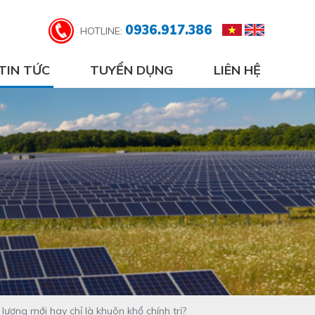
0936.917.386
HOTLINE:
TIN TỨC
TUYỂN DỤNG
LIÊN HỆ
ượng mới hay chỉ là khuôn khổ chính trị?