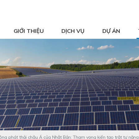
GIỚI THIỆU
DỊCH VỤ
DỰ ÁN
g phát thải châu Á của Nhật Bản: Tham vọng kiến tạo trật tự năng l