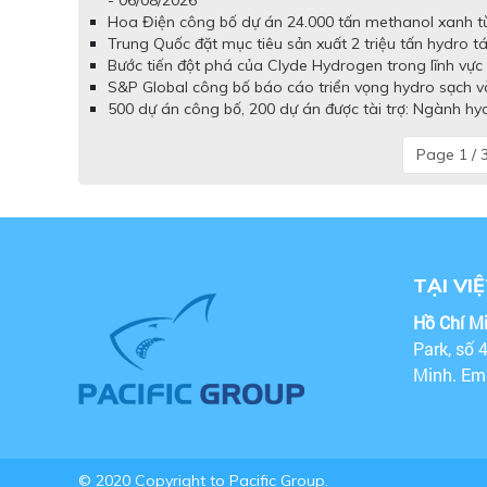
- 06/08/2026
Hoa Điện công bố dự án 24.000 tấn methanol xanh từ 
Trung Quốc đặt mục tiêu sản xuất 2 triệu tấn hydro t
Bước tiến đột phá của Clyde Hydrogen trong lĩnh vực 
S&P Global công bố báo cáo triển vọng hydro sạch và
500 dự án công bố, 200 dự án được tài trợ: Ngành hy
Page 1 / 
TẠI VI
Hồ Chí M
Park, số 
Minh. Em
© 2020 Copyright to Pacific Group.