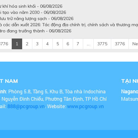
khí hóa sinh khối - 06/08/2026
ái tạo vào năm 2030 - 06/08/2026
lưu trữ năng lượng sạch - 06/08/2026
 các dẫn xuất 2026: Tác động địa chính trị, chính sách và thương mạ
dro đang trưởng thành - 06/08/2026
3776
1
2
3
4
5
6
7
...
3775
3776
Ne
ỆT NAM
TẠI 
inh
: Phòng 5.8, Tầng 5, Khu B, Tòa nhà Indochina
Nagan
4 Nguyễn Đình Chiểu, Phường Tân Định, TP Hồ Chí
Matsum
ail:
888@pcgroup.vn
. Website:
www.pcgroup.vn