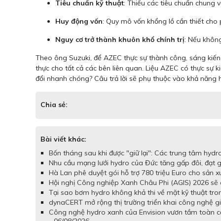
Tiêu chuẩn kỹ thuật
: Thiếu các tiêu chuẩn chung 
Huy động vốn
: Quy mô vốn khổng lồ cần thiết cho p
Nguy cơ trở thành khuôn khổ chính trị
: Nếu khôn
Theo ông Suzuki, để AZEC thực sự thành công, sáng kiế
thực cho tất cả các bên liên quan. Liệu AZEC có thực sự k
đổi nhanh chóng? Câu trả lời sẽ phụ thuộc vào khả năng 
Chia sẻ:
Bài viết khác:
Bốn tháng sau khi được "giữ lại": Các trung tâm hydr
Nhu cầu mạng lưới hydro của Đức tăng gấp đôi, đạt
Hà Lan phê duyệt gói hỗ trợ 780 triệu Euro cho sản x
Hội nghị Công nghiệp Xanh Châu Phi (AGIS) 2026 sẽ d
Tại sao bơm hydro không khả thi về mặt kỹ thuật tron
dynaCERT mở rộng thị trường triển khai công nghệ gi
Công nghệ hydro xanh của Envision vươn tầm toàn c