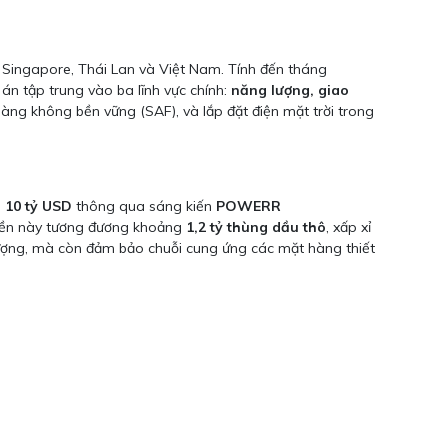
, Singapore, Thái Lan và Việt Nam. Tính đến tháng
án tập trung vào ba lĩnh vực chính:
năng lượng, giao
àng không bền vững (SAF), và lắp đặt điện mặt trời trong
h
10 tỷ USD
thông qua sáng kiến
POWERR
tiền này tương đương khoảng
1,2 tỷ thùng dầu thô
, xấp xỉ
ượng, mà còn đảm bảo chuỗi cung ứng các mặt hàng thiết