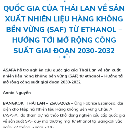
QUỐC GIA CỦA THÁI LAN VỀ SẢN
XUẤT NHIÊN LIỆU HÀNG KHÔNG
BỀN VỮNG (SAF) TỪ ETHANOL –
HƯỚNG TỚI MỞ RỘNG CÔNG
SUẤT GIAI ĐOẠN 2030-2032
ASAFA hỗ trợ nghiên cứu quốc gia của Thái Lan về sản xuất
nhiên liệu hàng không bền vững (SAF) từ ethanol – Hướng tới
mở rộng công suất giai đoạn 2030-2032
Annie Nguyễn
BANGKOK, THÁI LAN – 25/05/2026
– Ông Fabrice Espinosa, đại
diện cho Hiệp hội Nhiên liệu Hàng không Bền vững Châu Á
(ASAFA), đã tham dự hội thảo khởi động nghiên cứu cấp quốc gia
về sản xuất SAF quy mô thương mại từ ethanol tại Bangkok vào
ngày 22 tháng 5 năm 2026.