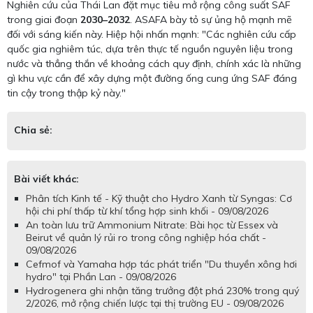
Nghiên cứu của Thái Lan đặt mục tiêu mở rộng công suất SAF
trong giai đoạn
2030–2032
. ASAFA bày tỏ sự ủng hộ mạnh mẽ
đối với sáng kiến này. Hiệp hội nhấn mạnh: "Các nghiên cứu cấp
quốc gia nghiêm túc, dựa trên thực tế nguồn nguyên liệu trong
nước và thẳng thắn về khoảng cách quy định, chính xác là những
gì khu vực cần để xây dựng một đường ống cung ứng SAF đáng
tin cậy trong thập kỷ này."
Chia sẻ:
Bài viết khác:
Phân tích Kinh tế - Kỹ thuật cho Hydro Xanh từ Syngas: Cơ
hội chi phí thấp từ khí tổng hợp sinh khối - 09/08/2026
An toàn lưu trữ Ammonium Nitrate: Bài học từ Essex và
Beirut về quản lý rủi ro trong công nghiệp hóa chất -
09/08/2026
Cefmof và Yamaha hợp tác phát triển "Du thuyền xông hơi
hydro" tại Phần Lan - 09/08/2026
Hydrogenera ghi nhận tăng trưởng đột phá 230% trong quý
2/2026, mở rộng chiến lược tại thị trường EU - 09/08/2026