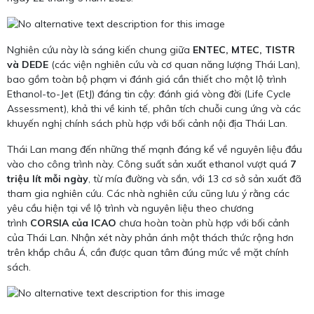
Nghiên cứu này là sáng kiến chung giữa
ENTEC, MTEC, TISTR
và DEDE
(các viện nghiên cứu và cơ quan năng lượng Thái Lan),
bao gồm toàn bộ phạm vi đánh giá cần thiết cho một lộ trình
Ethanol-to-Jet (EtJ) đáng tin cậy: đánh giá vòng đời (Life Cycle
Assessment), khả thi về kinh tế, phân tích chuỗi cung ứng và các
khuyến nghị chính sách phù hợp với bối cảnh nội địa Thái Lan.
Thái Lan mang đến những thế mạnh đáng kể về nguyên liệu đầu
vào cho công trình này. Công suất sản xuất ethanol vượt quá
7
triệu lít mỗi ngày
, từ mía đường và sắn, với 13 cơ sở sản xuất đã
tham gia nghiên cứu. Các nhà nghiên cứu cũng lưu ý rằng các
yêu cầu hiện tại về lộ trình và nguyên liệu theo chương
trình
CORSIA của ICAO
chưa hoàn toàn phù hợp với bối cảnh
của Thái Lan. Nhận xét này phản ánh một thách thức rộng hơn
trên khắp châu Á, cần được quan tâm đúng mức về mặt chính
sách.