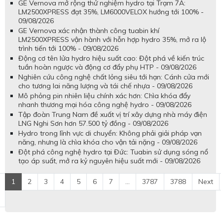
GE Vernova mở rộng thử nghiệm hydro tại Trạm 7A:
LM2500XPRESS đạt 35%, LM6000VELOX hướng tới 100% -
09/08/2026
GE Vernova xác nhận thành công tuabin khí
LM2500XPRESS vận hành với hỗn hợp hydro 35%, mở ra lộ
trình tiến tới 100% - 09/08/2026
Động cơ tên lửa hydro hiệu suất cao: Đột phá về kiến trúc
tuần hoàn ngược và động cơ đẩy phụ HTP - 09/08/2026
Nghiên cứu công nghệ chất lỏng siêu tới hạn: Cánh cửa mới
cho tương lai năng lượng và tái chế nhựa - 09/08/2026
Mô phỏng pin nhiên liệu chính xác hơn: Chìa khóa đẩy
nhanh thương mại hóa công nghệ hydro - 09/08/2026
Tập đoàn Trung Nam đề xuất vị trí xây dựng nhà máy điện
LNG Nghi Sơn hơn 57.500 tỷ đồng - 09/08/2026
Hydro trong lĩnh vực di chuyển: Không phải giải pháp vạn
năng, nhưng là chìa khóa cho vận tải nặng - 09/08/2026
Đột phá công nghệ hydro tại Đức: Tuabin sử dụng sóng nổ
tạo áp suất, mở ra kỷ nguyên hiệu suất mới - 09/08/2026
1
2
3
4
5
6
7
...
3787
3788
Next