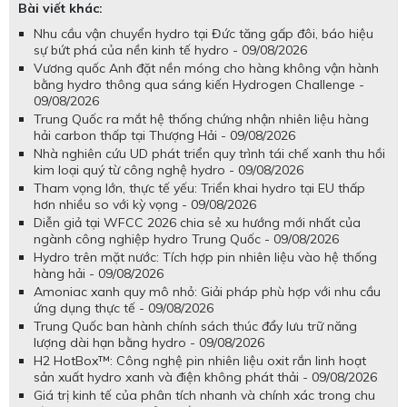
Bài viết khác:
Nhu cầu vận chuyển hydro tại Đức tăng gấp đôi, báo hiệu
sự bứt phá của nền kinh tế hydro - 09/08/2026
Vương quốc Anh đặt nền móng cho hàng không vận hành
bằng hydro thông qua sáng kiến Hydrogen Challenge -
09/08/2026
Trung Quốc ra mắt hệ thống chứng nhận nhiên liệu hàng
hải carbon thấp tại Thượng Hải - 09/08/2026
Nhà nghiên cứu UD phát triển quy trình tái chế xanh thu hồi
kim loại quý từ công nghệ hydro - 09/08/2026
Tham vọng lớn, thực tế yếu: Triển khai hydro tại EU thấp
hơn nhiều so với kỳ vọng - 09/08/2026
Diễn giả tại WFCC 2026 chia sẻ xu hướng mới nhất của
ngành công nghiệp hydro Trung Quốc - 09/08/2026
Hydro trên mặt nước: Tích hợp pin nhiên liệu vào hệ thống
hàng hải - 09/08/2026
Amoniac xanh quy mô nhỏ: Giải pháp phù hợp với nhu cầu
ứng dụng thực tế - 09/08/2026
Trung Quốc ban hành chính sách thúc đẩy lưu trữ năng
lượng dài hạn bằng hydro - 09/08/2026
H2 HotBox™: Công nghệ pin nhiên liệu oxit rắn linh hoạt
sản xuất hydro xanh và điện không phát thải - 09/08/2026
Giá trị kinh tế của phân tích nhanh và chính xác trong chu