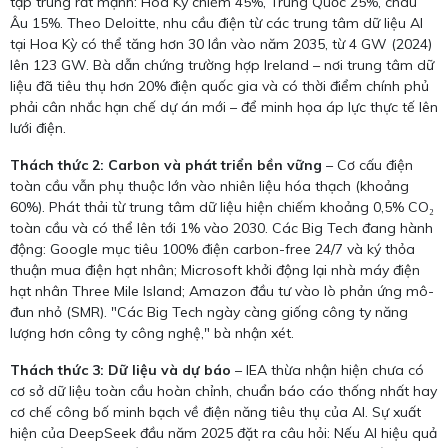
tập trung rất mạnh: Hoa Kỳ chiếm 45%, Trung Quốc 25%, châu
Âu 15%. Theo Deloitte, nhu cầu điện từ các trung tâm dữ liệu AI
tại Hoa Kỳ có thể tăng hơn 30 lần vào năm 2035, từ 4 GW (2024)
lên 123 GW. Bà dẫn chứng trường hợp Ireland – nơi trung tâm dữ
liệu đã tiêu thụ hơn 20% điện quốc gia và có thời điểm chính phủ
phải cân nhắc hạn chế dự án mới – để minh họa áp lực thực tế lên
lưới điện.
Thách thức 2: Carbon và phát triển bền vững
– Cơ cấu điện
toàn cầu vẫn phụ thuộc lớn vào nhiên liệu hóa thạch (khoảng
60%). Phát thải từ trung tâm dữ liệu hiện chiếm khoảng 0,5% CO₂
toàn cầu và có thể lên tới 1% vào 2030. Các Big Tech đang hành
động: Google mục tiêu 100% điện carbon-free 24/7 và ký thỏa
thuận mua điện hạt nhân; Microsoft khởi động lại nhà máy điện
hạt nhân Three Mile Island; Amazon đầu tư vào lò phản ứng mô-
đun nhỏ (SMR). "Các Big Tech ngày càng giống công ty năng
lượng hơn công ty công nghệ," bà nhận xét.
Thách thức 3: Dữ liệu và dự báo
– IEA thừa nhận hiện chưa có
cơ sở dữ liệu toàn cầu hoàn chỉnh, chuẩn báo cáo thống nhất hay
cơ chế công bố minh bạch về điện năng tiêu thụ của AI. Sự xuất
hiện của DeepSeek đầu năm 2025 đặt ra câu hỏi: Nếu AI hiệu quả