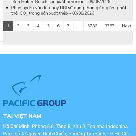
trình Haber-Bosch sản xuất amoniac - 09/08/2026
Phun hydro vào lò quay DRI sử dụng than giúp giảm phát
thải CO₂ trong sản xuất thép - 09/08/2026
1
2
3
4
5
6
7
...
3786
3787
Next
TẠI VIỆT NAM
Hồ Chí Minh
: Phòng 5.8, Tầng 5, Khu B, Tòa nhà Indochina
Park, số 4 Nguyễn Đình Chiểu, Phường Tân Định, TP Hồ Chí