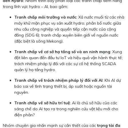
đến hydro:
Nhóm trình bày phân loại các tranh chấp tiềm năng
trong lĩnh vực hydro – AI, bao gồm:
Tranh chấp môi trường và nước
: Xả nước muối từ các nhà
máy khử mặn phục vụ sản xuất hydro; phân bổ nước giữa
nhu cầu công nghiệp và quyền tiếp cận nước của cộng
đồng (SDG 6); tranh chấp xuyên biên giới về nguồn nước
(đặc biệt là sông Mekong).
Tranh chấp về cơ sở hạ tầng số và an ninh mạng
: Xung
đột liên quan đến đầu tư IoT và hiệu quả vận hành thực tế;
trách nhiệm pháp lý đối với các sự cố hệ thống SCADA
quản lý hạ tầng hydro.
Tranh chấp về trách nhiệm pháp lý đối với AI
: Khi AI dự
báo sai về tình trạng thiết bị, áp suất hoặc nguồn tài
nguyên.
Tranh chấp về sở hữu trí tuệ
: Ai là chủ sở hữu của các
sáng chế do AI tạo ra trong nghiên cứu vật liệu mới cho
điện phân?
Nhóm chuyên gia nhấn mạnh sự cần thiết của các
trọng tài đa