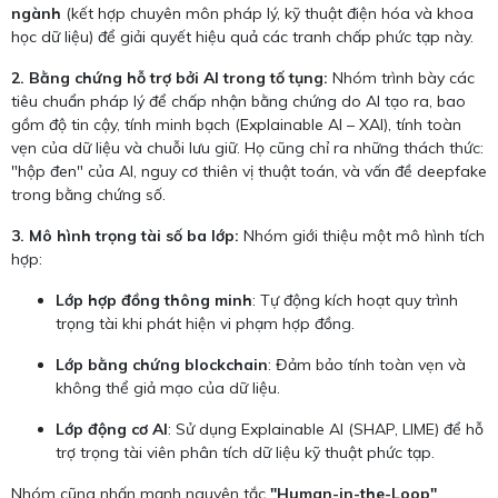
ngành
(kết hợp chuyên môn pháp lý, kỹ thuật điện hóa và khoa
học dữ liệu) để giải quyết hiệu quả các tranh chấp phức tạp này.
2. Bằng chứng hỗ trợ bởi AI trong tố tụng:
Nhóm trình bày các
tiêu chuẩn pháp lý để chấp nhận bằng chứng do AI tạo ra, bao
gồm độ tin cậy, tính minh bạch (Explainable AI – XAI), tính toàn
vẹn của dữ liệu và chuỗi lưu giữ. Họ cũng chỉ ra những thách thức:
"hộp đen" của AI, nguy cơ thiên vị thuật toán, và vấn đề deepfake
trong bằng chứng số.
3. Mô hình trọng tài số ba lớp:
Nhóm giới thiệu một mô hình tích
hợp:
Lớp hợp đồng thông minh
: Tự động kích hoạt quy trình
trọng tài khi phát hiện vi phạm hợp đồng.
Lớp bằng chứng blockchain
: Đảm bảo tính toàn vẹn và
không thể giả mạo của dữ liệu.
Lớp động cơ AI
: Sử dụng Explainable AI (SHAP, LIME) để hỗ
trợ trọng tài viên phân tích dữ liệu kỹ thuật phức tạp.
Nhóm cũng nhấn mạnh nguyên tắc
"Human-in-the-Loop"