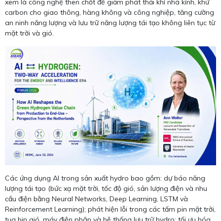
xem là công nghệ then chốt để giảm phát thải khí nhà kính, khử
carbon cho giao thông, hàng không và công nghiệp, tăng cường
an ninh năng lượng và lưu trữ năng lượng tái tạo không liên tục từ
mặt trời và gió.
Các ứng dụng AI trong sản xuất hydro bao gồm: dự báo năng
lượng tái tạo (bức xạ mặt trời, tốc độ gió, sản lượng điện và nhu
cầu điện bằng Neural Networks, Deep Learning, LSTM và
Reinforcement Learning); phát hiện lỗi trong các tấm pin mặt trời,
tua bin gió, máy điện phân và hệ thống lưu trữ hydro; tối ưu hóa