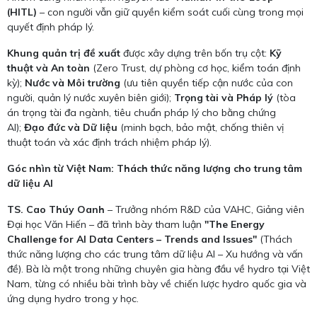
(HITL)
– con người vẫn giữ quyền kiểm soát cuối cùng trong mọi
quyết định pháp lý.
Khung quản trị đề xuất
được xây dựng trên bốn trụ cột:
Kỹ
thuật và An toàn
(Zero Trust, dự phòng cơ học, kiểm toán định
kỳ);
Nước và Môi trường
(ưu tiên quyền tiếp cận nước của con
người, quản lý nước xuyên biên giới);
Trọng tài và Pháp lý
(tòa
án trọng tài đa ngành, tiêu chuẩn pháp lý cho bằng chứng
AI);
Đạo đức và Dữ liệu
(minh bạch, bảo mật, chống thiên vị
thuật toán và xác định trách nhiệm pháp lý).
Góc nhìn từ Việt Nam: Thách thức năng lượng cho trung tâm
dữ liệu AI
TS. Cao Thúy Oanh
– Trưởng nhóm R&D của VAHC, Giảng viên
Đại học Văn Hiến – đã trình bày tham luận
"The Energy
Challenge for AI Data Centers – Trends and Issues"
(Thách
thức năng lượng cho các trung tâm dữ liệu AI – Xu hướng và vấn
đề). Bà là một trong những chuyên gia hàng đầu về hydro tại Việt
Nam, từng có nhiều bài trình bày về chiến lược hydro quốc gia và
ứng dụng hydro trong y học.