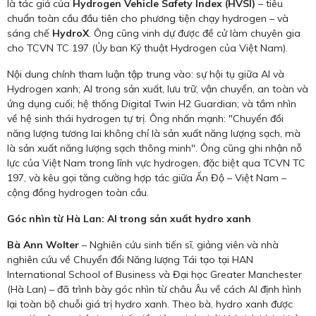
là tác giả của
Hydrogen Vehicle Safety Index (HVSI)
– tiêu
chuẩn toàn cầu đầu tiên cho phương tiện chạy hydrogen – và
sáng chế
HydroX
. Ông cũng vinh dự được đề cử làm chuyên gia
cho TCVN TC 197 (Ủy ban Kỹ thuật Hydrogen của Việt Nam).
Nội dung chính tham luận tập trung vào: sự hội tụ giữa AI và
Hydrogen xanh; AI trong sản xuất, lưu trữ, vận chuyển, an toàn và
ứng dụng cuối; hệ thống Digital Twin H2 Guardian; và tầm nhìn
về hệ sinh thái hydrogen tự trị. Ông nhấn mạnh: "Chuyển đổi
năng lượng tương lai không chỉ là sản xuất năng lượng sạch, mà
là sản xuất năng lượng sạch thông minh". Ông cũng ghi nhận nỗ
lực của Việt Nam trong lĩnh vực hydrogen, đặc biệt qua TCVN TC
197, và kêu gọi tăng cường hợp tác giữa Ấn Độ – Việt Nam –
cộng đồng hydrogen toàn cầu.
Góc nhìn từ Hà Lan: AI trong sản xuất hydro xanh
Bà Ann Wolter
– Nghiên cứu sinh tiến sĩ, giảng viên và nhà
nghiên cứu về Chuyển đổi Năng lượng Tái tạo tại HAN
International School of Business và Đại học Greater Manchester
(Hà Lan) – đã trình bày góc nhìn từ châu Âu về cách AI định hình
lại toàn bộ chuỗi giá trị hydro xanh. Theo bà, hydro xanh được