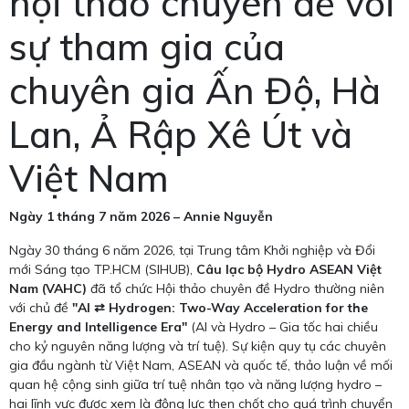
hội thảo chuyên đề với
sự tham gia của
chuyên gia Ấn Độ, Hà
Lan, Ả Rập Xê Út và
Việt Nam
Ngày 1 tháng 7 năm 2026 – Annie Nguyễn
Ngày 30 tháng 6 năm 2026, tại Trung tâm Khởi nghiệp và Đổi
mới Sáng tạo TP.HCM (SIHUB),
Câu lạc bộ Hydro ASEAN Việt
Nam (VAHC)
đã tổ chức Hội thảo chuyên đề Hydro thường niên
với chủ đề
"AI ⇄ Hydrogen: Two-Way Acceleration for the
Energy and Intelligence Era"
(AI và Hydro – Gia tốc hai chiều
cho kỷ nguyên năng lượng và trí tuệ). Sự kiện quy tụ các chuyên
gia đầu ngành từ Việt Nam, ASEAN và quốc tế, thảo luận về mối
quan hệ cộng sinh giữa trí tuệ nhân tạo và năng lượng hydro –
hai lĩnh vực được xem là động lực then chốt cho quá trình chuyển