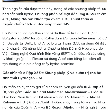
Theo nghiên cứu được trình bày, trong số các phương pháp tối ưu
hóa sản xuất hydro,
Phương pháp bề mặt đáp ứng (RSM)
chiếm
43%,
Mạng Nơ-ron Nhân tạo
chiếm 19%,
Thuật toán di
truyền
chiếm 16% và
Học máy
chiếm 14%.
Bà Wolter cũng giới thiệu các ví dụ thực tế từ Hà Lan: Dự án
ELYgator 200MW tại cảng Rotterdam (Air Liquide/Siemens) và dự
án Djevels tại Delfzijl, nơi AI và Digital Twins được sử dụng để điều
phối chuyển đổi năng lượng; Chương trình Đổi mới Hydrohub do
Viện Công nghệ Quá trình Bền vững (ISPT) dẫn đầu; và các công
ty khởi nghiệp như Elestor sử dụng AI để cân bằng lưới điện tái
tạo thông qua pin dòng chảy hydro-bromine.
Góc nhìn từ Ả Rập Xê Út: Khung pháp lý và quản trị cho hệ
sinh thái Hydrogen – AI
Hội thảo có sự tham gia của nhóm chuyên gia đến từ
Ả Rập Xê
Út
, bao gồm
Giáo sư Saad Mohamed Abdelrahman
– Giáo sư
Hóa học Phân tích và Hạt nhân – cùng
TS. Hossam S. Abd El
Raheem
– Trợ lý Giáo sư Luật Thương mại, Trọng tài viên và Nhà
nghiên cứu Quản trị AI – và
Bà Razan Aljohani
– Nhà nghiên cứu