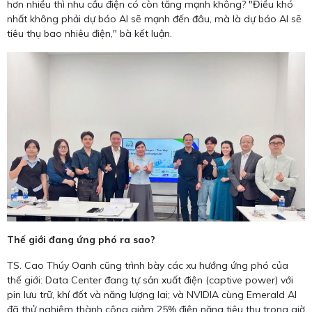
hơn nhiều thì nhu cầu điện có còn tăng mạnh không? "Điều khó
nhất không phải dự báo AI sẽ mạnh đến đâu, mà là dự báo AI sẽ
tiêu thụ bao nhiêu điện," bà kết luận.
Thế giới đang ứng phó ra sao?
TS. Cao Thúy Oanh cũng trình bày các xu hướng ứng phó của
thế giới: Data Center đang tự sản xuất điện (captive power) với
pin lưu trữ, khí đốt và năng lượng lai; và NVIDIA cùng Emerald AI
đã thử nghiệm thành công giảm 25% điện năng tiêu thụ trong giờ