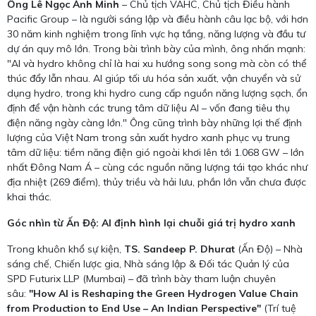
Ông Lê Ngọc Ánh Minh
– Chủ tịch VAHC, Chủ tịch Điều hành
Pacific Group – là người sáng lập và điều hành câu lạc bộ, với hơn
30 năm kinh nghiệm trong lĩnh vực hạ tầng, năng lượng và đầu tư
dự án quy mô lớn. Trong bài trình bày của mình, ông nhấn mạnh:
"AI và hydro không chỉ là hai xu hướng song song mà còn có thể
thúc đẩy lẫn nhau. AI giúp tối ưu hóa sản xuất, vận chuyển và sử
dụng hydro, trong khi hydro cung cấp nguồn năng lượng sạch, ổn
định để vận hành các trung tâm dữ liệu AI – vốn đang tiêu thụ
điện năng ngày càng lớn." Ông cũng trình bày những lợi thế định
lượng của Việt Nam trong sản xuất hydro xanh phục vụ trung
tâm dữ liệu: tiềm năng điện gió ngoài khơi lên tới 1.068 GW – lớn
nhất Đông Nam Á – cùng các nguồn năng lượng tái tạo khác như
địa nhiệt (269 điểm), thủy triều và hải lưu, phần lớn vẫn chưa được
khai thác.
Góc nhìn từ Ấn Độ: AI định hình lại chuỗi giá trị hydro xanh
Trong khuôn khổ sự kiện,
TS. Sandeep P. Dhurat
(Ấn Độ) – Nhà
sáng chế, Chiến lược gia, Nhà sáng lập & Đối tác Quản lý của
SPD Futurix LLP (Mumbai) – đã trình bày tham luận chuyên
sâu:
"How AI is Reshaping the Green Hydrogen Value Chain
from Production to End Use – An Indian Perspective"
(Trí tuệ