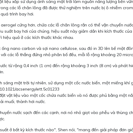
vật liệu xốp sử dụng ánh sáng mặt trời làm nguồn năng lượng bền vữn
ong các lỗ chân lông đã được thử nghiệm trên nước bị ô nhiễm crom
quá trình bay hơi.
 aerogel cứng hơn, chứa các lỗ chân lông rắn có thể vận chuyển nướ
 suất bay hơi của chúng, hiệu suất này giảm dần khi kích thước của v
ì hiệu quả ở các kích thước khác nhau.
ống nano carbon và sợi nano cellulose, sau đó in 3D lên bề mặt đông
ển với các lỗ thẳng đứng nhỏ phân bố đều, mỗi lỗ rộng khoảng 20 micr
hước từ rộng 0,4 inch (1 cm) đến rộng khoảng 3 inch (8 cm) và phát 
ơn.
 ánh sáng mặt trời tự nhiên, sử dụng một cốc nước biển, một miếng k
 10.1021/acsenergylett.5c01233
đặt vật liệu vào một cốc chứa nước biển và nó được phủ bằng một n
ải muối, thành hơi nước.
chuyển nước sạch đến các cạnh, nơi nó nhỏ giọt vào phễu và thùng ch
ợc.
suất ở bất kỳ kích thước nào", Shen nói, "mang đến giải pháp đơn g