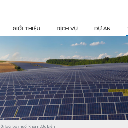
GIỚI THIỆU
DỊCH VỤ
DỰ ÁN
ời loại bỏ muối khỏi nước biển