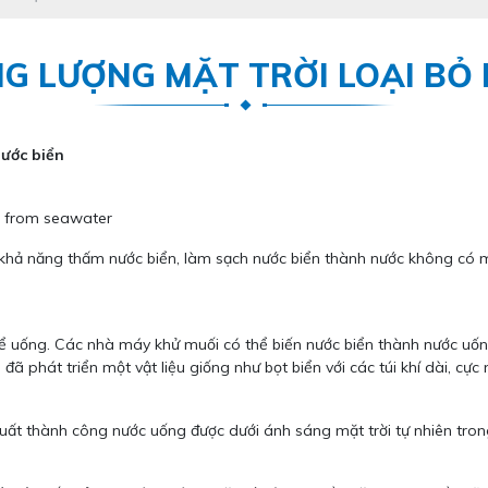
NG LƯỢNG MẶT TRỜI LOẠI BỎ 
nước biển
có khả năng thấm nước biển, làm sạch nước biển thành nước không có 
để uống. Các nhà máy khử muối có thể biến nước biển thành nước uốn
đã phát triển một vật liệu giống như bọt biển với các túi khí dài, c
uất thành công nước uống được dưới ánh sáng mặt trời tự nhiên trong