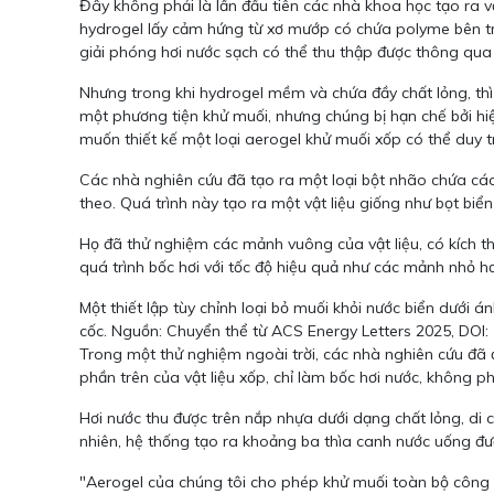
Đây không phải là lần đầu tiên các nhà khoa học tạo ra 
hydrogel lấy cảm hứng từ xơ mướp có chứa polyme bên tr
giải phóng hơi nước sạch có thể thu thập được thông qua 
Nhưng trong khi hydrogel mềm và chứa đầy chất lỏng, thì
một phương tiện khử muối, nhưng chúng bị hạn chế bởi hiệu
muốn thiết kế một loại aerogel khử muối xốp có thể duy tr
Các nhà nghiên cứu đã tạo ra một loại bột nhão chứa các 
theo. Quá trình này tạo ra một vật liệu giống như bọt bi
Họ đã thử nghiệm các mảnh vuông của vật liệu, có kích t
quá trình bốc hơi với tốc độ hiệu quả như các mảnh nhỏ h
Một thiết lập tùy chỉnh loại bỏ muối khỏi nước biển dưới
cốc. Nguồn: Chuyển thể từ ACS Energy Letters 2025, DOI:
Trong một thử nghiệm ngoài trời, các nhà nghiên cứu đã 
phần trên của vật liệu xốp, chỉ làm bốc hơi nước, không ph
Hơi nước thu được trên nắp nhựa dưới dạng chất lỏng, di 
nhiên, hệ thống tạo ra khoảng ba thìa canh nước uống đư
"Aerogel của chúng tôi cho phép khử muối toàn bộ công 