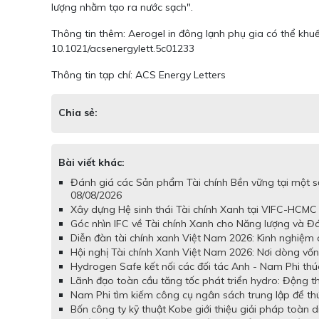
lượng nhằm tạo ra nước sạch".
Thông tin thêm: Aerogel in đông lạnh phụ gia có thể khu
10.1021/acsenergylett.5c01233
Thông tin tạp chí: ACS Energy Letters
Chia sẻ:
Bài viết khác:
Đánh giá các Sản phẩm Tài chính Bền vững tại một 
08/08/2026
Xây dựng Hệ sinh thái Tài chính Xanh tại VIFC-HCMC
Góc nhìn IFC về Tài chính Xanh cho Năng lượng và Đ
Diễn đàn tài chính xanh Việt Nam 2026: Kinh nghiệm 
Hội nghị Tài chính Xanh Việt Nam 2026: Nơi dòng vốn x
Hydrogen Safe kết nối các đối tác Anh - Nam Phi thú
Lãnh đạo toàn cầu tăng tốc phát triển hydro: Động th
Nam Phi tìm kiếm công cụ ngân sách trung lập để th
Bốn công ty kỹ thuật Kobe giới thiệu giải pháp toàn