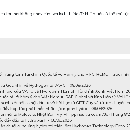
ếch tán hơi không nhạy cảm với kích thước để khử muối có thể mở rộn
số Trung tâm Tài chính Quốc tế và Hàm ý cho VIFC-HCMC – Góc nhìn
 và Góc nhìn về Hydrogen từ VAHC - 08/08/2026
ánh giá của VAHC về Hydrogen, Hội nghị Tài chính Xanh Việt Nam 20
quốc tế và hàm ý cho Việt Nam từ S&P Global và bình luận từ VAHC v
anh kết nối cơ hội đầu tư và bài học từ GIFT City về tài trợ chuyển đ
c đẩy hợp tác phát triển nhân lực ngành hydro - 08/08/2026
ái mới từ Malaysia, Nhật Bản, Mỹ, Philippines và các nước (Tháng 8/
úc đẩy đầu tư hydro xanh - 08/08/2026
 diện chuỗi cung ứng hydro tại triển lãm Hydrogen Technology Expo 2