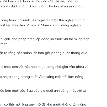
g để làm sạch hoặc khử muối nước. Ví dụ, một loại
 và khi được mặt trời làm nóng, hydrogel nhanh chóng
c lỏng hoặc hơi nước. Aerogel đã được thử nghiệm như
ật liệu tăng lên. Vì vậy, Xi Shen và các đồng nghiệp
 lạnh, cho phép từng lớp đông lại trước khi thêm lớp tiếp
omet.
hiện ra rằng các mảnh lớn hơn giải phóng nước thông qua
hí gel màu đen và một nắp nhựa cong nhỏ giọt vào phễu và
ắp nhựa cong, trong suốt. Ánh sáng mặt trời làm nóng
ứa bên dưới cốc. Sau sáu giờ dưới ánh sáng mặt trời tự
iản, có thể mở rộng quy mô để khử muối không tốn năng