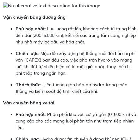
Vận chuyển bằng đường ống
Phù hợp nhất:
Lưu lượng rất lớn, khoảng cách từ trung bình
đến dài (200–5.000 km), kết nối các trung tâm công nghiệp
như nhà máy lọc dầu và hóa chất.
Chiến lược:
Mặc dầu xây dựng hệ thống mới đòi hỏi chi phí
vốn (CAPEX) ban đầu cao, việc pha trộn hydro vào mạng
lưới khí đốt tự nhiên hiện có là một giải pháp thay thế chi
phí thấp trong ngắn hạn.
Thách thức:
Hiện tượng giòn hóa do hydro trong thép
thùng và kiểm soát độ tinh khiết của khí.
Vận chuyển bằng xe tải
Phù hợp nhất:
Phân phối khu vực cự ly ngắn (0–500 km) và
cung cấp cho các mạng lưới phân tán như trạm tiếp nhiên
liệu.
Chiến lược:
Hydro được vận chuyển ở dạng khí nén (CH₂)