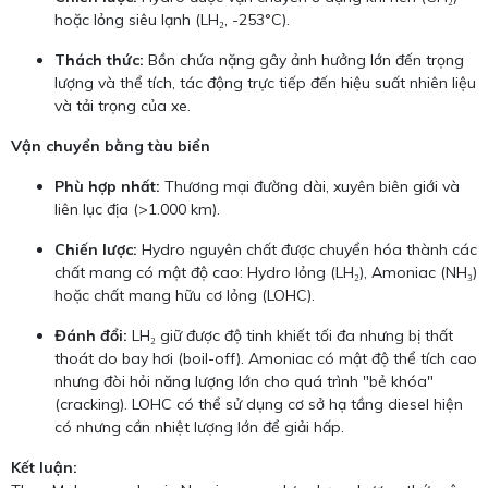
hoặc lỏng siêu lạnh (LH₂, -253°C).
Thách thức:
Bồn chứa nặng gây ảnh hưởng lớn đến trọng
lượng và thể tích, tác động trực tiếp đến hiệu suất nhiên liệu
và tải trọng của xe.
Vận chuyển bằng tàu biển
Phù hợp nhất:
Thương mại đường dài, xuyên biên giới và
liên lục địa (>1.000 km).
Chiến lược:
Hydro nguyên chất được chuyển hóa thành các
chất mang có mật độ cao: Hydro lỏng (LH₂), Amoniac (NH₃)
hoặc chất mang hữu cơ lỏng (LOHC).
Đánh đổi:
LH₂ giữ được độ tinh khiết tối đa nhưng bị thất
thoát do bay hơi (boil-off). Amoniac có mật độ thể tích cao
nhưng đòi hỏi năng lượng lớn cho quá trình "bẻ khóa"
(cracking). LOHC có thể sử dụng cơ sở hạ tầng diesel hiện
có nhưng cần nhiệt lượng lớn để giải hấp.
Kết luận: