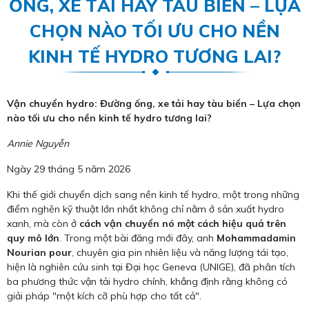
ỐNG, XE TẢI HAY TÀU BIỂN – LỰA
CHỌN NÀO TỐI ƯU CHO NỀN
KINH TẾ HYDRO TƯƠNG LAI?
Vận chuyển hydro: Đường ống, xe tải hay tàu biển – Lựa chọn
nào tối ưu cho nền kinh tế hydro tương lai?
Annie Nguyễn
Ngày 29 tháng 5 năm 2026
Khi thế giới chuyển dịch sang nền kinh tế hydro, một trong những
điểm nghẽn kỹ thuật lớn nhất không chỉ nằm ở sản xuất hydro
xanh, mà còn ở
cách vận chuyển nó một cách hiệu quả trên
quy mô lớn
. Trong một bài đăng mới đây, anh
Mohammadamin
Nourian pour
, chuyên gia pin nhiên liệu và năng lượng tái tạo,
hiện là nghiên cứu sinh tại Đại học Geneva (UNIGE), đã phân tích
ba phương thức vận tải hydro chính, khẳng định rằng không có
giải pháp "một kích cỡ phù hợp cho tất cả".