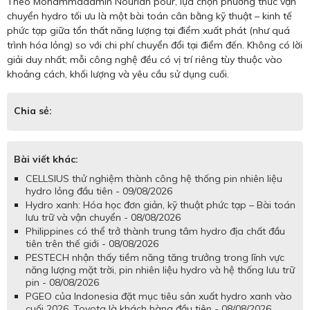
Theo Mohammadamin Nourian pour, lựa chọn phương thức vận
chuyển hydro tối ưu là một bài toán cân bằng kỹ thuật – kinh tế
phức tạp giữa tổn thất năng lượng tại điểm xuất phát (như quá
trình hóa lỏng) so với chi phí chuyển đổi tại điểm đến. Không có lời
giải duy nhất; mỗi công nghệ đều có vị trí riêng tùy thuộc vào
khoảng cách, khối lượng và yêu cầu sử dụng cuối.
Chia sẻ:
Bài viết khác:
CELLSIUS thử nghiệm thành công hệ thống pin nhiên liệu
hydro lỏng đầu tiên - 09/08/2026
Hydro xanh: Hóa học đơn giản, kỹ thuật phức tạp – Bài toán
lưu trữ và vận chuyển - 08/08/2026
Philippines có thể trở thành trung tâm hydro địa chất đầu
tiên trên thế giới - 08/08/2026
PESTECH nhận thấy tiềm năng tăng trưởng trong lĩnh vực
năng lượng mặt trời, pin nhiên liệu hydro và hệ thống lưu trữ
pin - 08/08/2026
PGEO của Indonesia đặt mục tiêu sản xuất hydro xanh vào
cuối 2026, Toyota là khách hàng đầu tiên - 08/08/2026