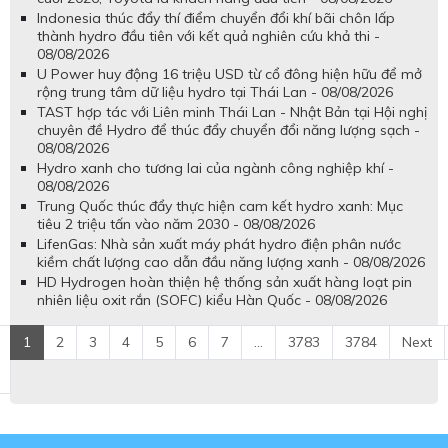
Indonesia thúc đẩy thí điểm chuyển đổi khí bãi chôn lấp
thành hydro đầu tiên với kết quả nghiên cứu khả thi -
08/08/2026
U Power huy động 16 triệu USD từ cổ đông hiện hữu để mở
rộng trung tâm dữ liệu hydro tại Thái Lan - 08/08/2026
TAST hợp tác với Liên minh Thái Lan - Nhật Bản tại Hội nghị
chuyên đề Hydro để thúc đẩy chuyển đổi năng lượng sạch -
08/08/2026
Hydro xanh cho tương lai của ngành công nghiệp khí -
08/08/2026
Trung Quốc thúc đẩy thực hiện cam kết hydro xanh: Mục
tiêu 2 triệu tấn vào năm 2030 - 08/08/2026
LifenGas: Nhà sản xuất máy phát hydro điện phân nước
kiềm chất lượng cao dẫn đầu năng lượng xanh - 08/08/2026
HD Hydrogen hoàn thiện hệ thống sản xuất hàng loạt pin
nhiên liệu oxit rắn (SOFC) kiểu Hàn Quốc - 08/08/2026
1
2
3
4
5
6
7
...
3783
3784
Next