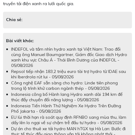
truyền tải điện xanh ra lưới quốc gia.
Chia sẻ:
Bài viết khác:
INDEFOL và tầm nhìn hydro xanh tại Việt Nam: Trao đổi
cùng ông Manuel Baumgartner, Giám đốc Giao dịch Hydro
xanh khu vực Châu Á - Thái Bình Dương của INDEFOL -
05/08/2026
Repsol tiếp nhận 183,2 triệu euro tài trợ hydro từ IDAE sau
khi Iberdrola rút lui - 05/08/2026
Công nghệ EAF sẵn sàng cho hydro: Linde tiên phong
trong lộ trình khử carbon ngành thép - 05/08/2026
Indonesia công bố Hành lang Hydro xanh dài 194 km để
thúc đẩy chuyển đổi năng lượng - 05/08/2026
Indonesia Tiến Hành Thử Nghiệm Xe Hydro Trên Đường
Phố Jakarta - 05/08/2026
EU lùi thời hạn rà soát quy định RFNBO sang mùa thu, làm
dấy lên lo ngại về sự chậm trễ đầu tư hydro - 05/08/2026
Dự án cho thuê xe tải hydro MAN hTGX tại Hà Lan: Bước đi
thực tế thúc đẩy giao thông vận tải không phát thải -