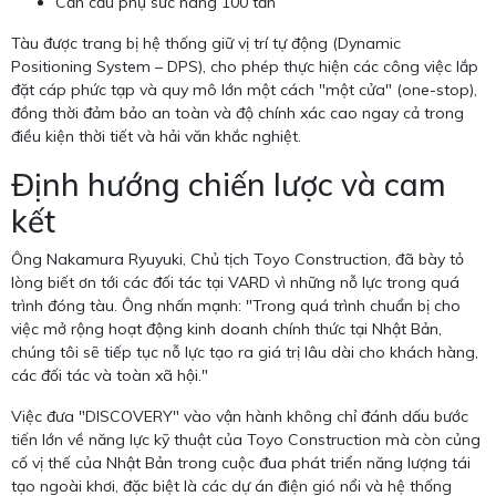
Cần cẩu phụ sức nâng 100 tấn
Tàu được trang bị hệ thống giữ vị trí tự động (Dynamic
Positioning System – DPS), cho phép thực hiện các công việc lắp
đặt cáp phức tạp và quy mô lớn một cách "một cửa" (one-stop),
đồng thời đảm bảo an toàn và độ chính xác cao ngay cả trong
điều kiện thời tiết và hải văn khắc nghiệt.
Định hướng chiến lược và cam
kết
Ông Nakamura Ryuyuki, Chủ tịch Toyo Construction, đã bày tỏ
lòng biết ơn tới các đối tác tại VARD vì những nỗ lực trong quá
trình đóng tàu. Ông nhấn mạnh: "Trong quá trình chuẩn bị cho
việc mở rộng hoạt động kinh doanh chính thức tại Nhật Bản,
chúng tôi sẽ tiếp tục nỗ lực tạo ra giá trị lâu dài cho khách hàng,
các đối tác và toàn xã hội."
Việc đưa "DISCOVERY" vào vận hành không chỉ đánh dấu bước
tiến lớn về năng lực kỹ thuật của Toyo Construction mà còn củng
cố vị thế của Nhật Bản trong cuộc đua phát triển năng lượng tái
tạo ngoài khơi, đặc biệt là các dự án điện gió nổi và hệ thống