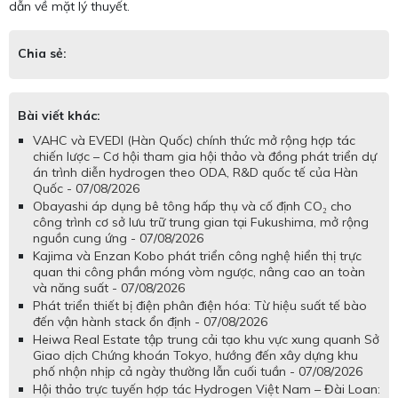
dẫn về mặt lý thuyết.
Chia sẻ:
Bài viết khác:
VAHC và EVEDI (Hàn Quốc) chính thức mở rộng hợp tác
chiến lược – Cơ hội tham gia hội thảo và đồng phát triển dự
án trình diễn hydrogen theo ODA, R&D quốc tế của Hàn
Quốc - 07/08/2026
Obayashi áp dụng bê tông hấp thụ và cố định CO₂ cho
công trình cơ sở lưu trữ trung gian tại Fukushima, mở rộng
nguồn cung ứng - 07/08/2026
Kajima và Enzan Kobo phát triển công nghệ hiển thị trực
quan thi công phần móng vòm ngược, nâng cao an toàn
và năng suất - 07/08/2026
Phát triển thiết bị điện phân điện hóa: Từ hiệu suất tế bào
đến vận hành stack ổn định - 07/08/2026
Heiwa Real Estate tập trung cải tạo khu vực xung quanh Sở
Giao dịch Chứng khoán Tokyo, hướng đến xây dựng khu
phố nhộn nhịp cả ngày thường lẫn cuối tuần - 07/08/2026
Hội thảo trực tuyến hợp tác Hydrogen Việt Nam – Đài Loan: