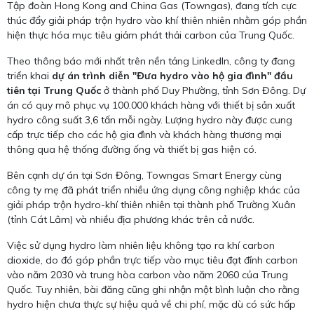
Tập đoàn Hong Kong and China Gas (Towngas), đang tích cực
thúc đẩy giải pháp trộn hydro vào khí thiên nhiên nhằm góp phần
hiện thực hóa mục tiêu giảm phát thải carbon của Trung Quốc.
Theo thông báo mới nhất trên nền tảng LinkedIn, công ty đang
triển khai
dự án trình diễn "Đưa hydro vào hộ gia đình" đầu
tiên tại Trung Quốc
ở thành phố Duy Phường, tỉnh Sơn Đông. Dự
án có quy mô phục vụ 100.000 khách hàng với thiết bị sản xuất
hydro công suất 3,6 tấn mỗi ngày. Lượng hydro này được cung
cấp trực tiếp cho các hộ gia đình và khách hàng thương mại
thông qua hệ thống đường ống và thiết bị gas hiện có.
Bên cạnh dự án tại Sơn Đông, Towngas Smart Energy cùng
công ty mẹ đã phát triển nhiều ứng dụng công nghiệp khác của
giải pháp trộn hydro-khí thiên nhiên tại thành phố Trường Xuân
(tỉnh Cát Lâm) và nhiều địa phương khác trên cả nước.
Việc sử dụng hydro làm nhiên liệu không tạo ra khí carbon
dioxide, do đó góp phần trực tiếp vào mục tiêu đạt đỉnh carbon
vào năm 2030 và trung hòa carbon vào năm 2060 của Trung
Quốc. Tuy nhiên, bài đăng cũng ghi nhận một bình luận cho rằng
hydro hiện chưa thực sự hiệu quả về chi phí, mặc dù có sức hấp