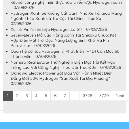
Kết nối công nghệ, hiện thực hóa chiến lược Hydrogen xanh
- 07/08/2026
Hydrogen Xanh Sẽ Không Cất Cánh Nhờ Xe Tải Giao Hàng:
Ngành Thép Xanh Là Trụ Cột Tài Chính Thực Sự -
07/08/2026
Xe Tải Pin Nhiên Liệu Hydrogen Là Gì? - 07/08/2026
Seven-Eleven Mở Cửa Hàng Xanh Tại Shikoku Chuo: Kết
Hợp Điện Mặt Trời Dọc, Năng Lượng Sinh Khối Và Pin
Perovskite - 07/08/2026
Quan hệ đối tác Hydrogen vì Phát triển (H4D) Cán Mốc 60
Thành viên - 07/08/2026
Nomura Real Estate Thử Nghiệm Điện Mặt Trời Kết Hợp
Trồng Lúa Với Công Nghệ Theo Dõi Trục Đơn - 07/08/2026
Okinawa Electric Power Bắt Đầu Vận Hành Nhiệt Điện
Đồng Đốt 30% Hydrogen "Sản Xuất Tại Địa Phương" -
07/08/2026
1
2
3
4
5
6
7
...
3778
3779
Next