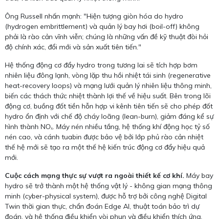
Ông Russell nhấn mạnh: "Hiện tượng giòn hóa do hydro
(hydrogen embrittlement) và quản lý bay hơi (boil-off) không
phải là rào cản vĩnh viễn; chúng là những vấn đề kỹ thuật đòi hỏi
độ chính xác, đổi mới và sản xuất tiên tiến."
Hệ thống động cơ đẩy hydro trong tương lai sẽ tích hợp bơm
nhiên liệu đông lạnh, vòng lặp thu hồi nhiệt tái sinh (regenerative
heat-recovery loops) và mạng lưới quản lý nhiên liệu thông minh,
biến các thách thức nhiệt thành lợi thế về hiệu suất. Bên trong lõi
động cơ, buồng đốt tiền hỗn hợp vi kênh tiên tiến sẽ cho phép đốt
hydro ổn định với chế độ cháy loãng (lean-burn), giảm đáng kể sự
hình thành NOₓ. Máy nén nhiều tầng, hệ thống khí động học tỷ số
nén cao, và cánh tuabin được bảo vệ bởi lớp phủ rào cản nhiệt
thế hệ mới sẽ tạo ra một thế hệ kiến trúc động cơ đẩy hiệu quả
mới.
Cuộc cách mạng thực sự vượt ra ngoài thiết kế cơ khí.
Máy bay
hydro sẽ trở thành một hệ thống vật lý - không gian mạng thông
minh (cyber-physical system), được hỗ trợ bởi công nghệ Digital
Twin thời gian thực, chẩn đoán Edge AI, thuật toán bảo trì dự
đoán, và hệ thống điều khiển vòi phun và điều khiển thích ứng.