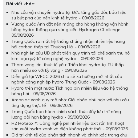
Bài viết khác:
Nhu cầu vận chuyển hydro tại Đức tăng gấp đôi, báo hiệu
sự bứt phá của nền kinh tế hydro - 09/08/2026
Vương quốc Anh đặt nền móng cho hàng không vận hành
bằng hydro thông qua sáng kiến Hydrogen Challenge -
09/08/2026
Trung Quốc ra mắt hệ thống chứng nhận nhiên liệu hàng
hải carbon thấp tại Thượng Hải - 09/08/2026
Nhà nghiên cứu UD phát triển quy trình tái chế xanh thu hồi
kim loại quý từ công nghệ hydro - 09/08/2026
Tham vọng lớn, thực tế yếu: Triển khai hydro tại EU thấp
hơn nhiều so với kỳ vọng - 09/08/2026
Diễn giả tại WFCC 2026 chia sẻ xu hướng mới nhất của
ngành công nghiệp hydro Trung Quốc - 09/08/2026
Hydro trên mặt nước: Tích hợp pin nhiên liệu vào hệ thống
hàng hải - 09/08/2026
Amoniac xanh quy mô nhỏ: Giải pháp phù hợp với nhu cầu
ứng dụng thực tế - 09/08/2026
Trung Quốc ban hành chính sách thúc đẩy lưu trữ năng
lượng dài hạn bằng hydro - 09/08/2026
H2 HotBox™: Công nghệ pin nhiên liệu oxit rắn linh hoạt
sản xuất hydro xanh và điện không phát thải - 09/08/2026
Giá trị kinh tế của phân tích nhanh và chính xác trong chu