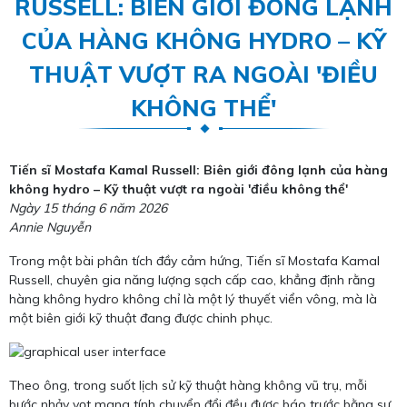
RUSSELL: BIÊN GIỚI ĐÔNG LẠNH
CỦA HÀNG KHÔNG HYDRO – KỸ
THUẬT VƯỢT RA NGOÀI 'ĐIỀU
KHÔNG THỂ'
Tiến sĩ Mostafa Kamal Russell: Biên giới đông lạnh của hàng
không hydro – Kỹ thuật vượt ra ngoài 'điều không thể'
Ngày 15 tháng 6 năm 2026
Annie Nguyễn
Trong một bài phân tích đầy cảm hứng, Tiến sĩ Mostafa Kamal
Russell, chuyên gia năng lượng sạch cấp cao, khẳng định rằng
hàng không hydro không chỉ là một lý thuyết viển vông, mà là
một biên giới kỹ thuật đang được chinh phục.
Theo ông, trong suốt lịch sử kỹ thuật hàng không vũ trụ, mỗi
bước nhảy vọt mang tính chuyển đổi đều được báo trước bằng sự