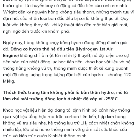
hoài nghi. Từ chuyến bay có động cơ đầu tiên của anh em nhà
Wright đến kỷ nguyên hàng không siêu thanh, những thành tựu vĩ
đại nhất của nhân loại ban đầu đều bị coi là không thực tế. Quy
luật vẫn không thay đổi: khi kỹ thuật tiến đến một biên giới mới,
nghi ngờ đến trước khi khám phá.
Ngày nay, hàng không chạy bằng hydro đang đứng ở biên giới
đó.
Động cơ hydro thế hệ đầu tiên (Hydrogen 1st Air
Engine)
không chỉ là một tầm nhìn lý thuyết; nó đại diện cho sự
tiến hóa của nhiệt động lực học tiên tiến, khoa học vật liệu và hệ
thống hàng không vũ trụ thông minh được thiết kế xung quanh
mật độ năng lượng trọng lượng đặc biệt của hydro – khoảng 120
MJ/kg.
Thách thức trung tâm không phải là bản thân hydro, mà là
làm chủ môi trường đông lạnh ở nhiệt độ xấp xỉ -253°C.
Khoa học vật liệu hiện đại đang tái định hình bối cảnh này thông
qua: vật liệu tổng hợp ma trận carbon tiên tiến, hợp kim hàng
không vũ trụ siêu nhẹ, hệ thống lưu trữ LH₂ cách nhiệt chân không
nhiều lớp, lớp phủ nano thông minh với giám sát sức khỏe cấu
trúc, và kiến trúc quản lý nhiệt thông minh.