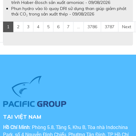
trình Haber-Bosch sản xuất amoniac - 09/08/2026
Phun hydro vào lò quay DRI sử dụng than giúp giảm phát
thải CO₂ trong sản xuất thép - 09/08/2026
1
2
3
4
5
6
7
...
3786
3787
Next
TẠI VIỆT NAM
Hồ Chí Minh
: Phòng 5.8, Tầng 5, Khu B, Tòa nhà Indochina
Park, số 4 Nguyễn Đình Chiểu, Phường Tân Định, TP Hồ Chí