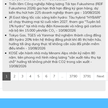
Triển lãm Công nghiệp Năng lượng Tái tạo Fukushima (REIF
Fukushima 2026) gia hạn thời hạn đăng ký gian hàng, dự
kiến thu hút hơn 225 doanh nghiệp tham gia - 10/08/2026
JR East tăng tốc các sáng kiến hydro: Tàu hybrid "HYBARI"
sẽ chạy thương mại từ cuối năm 2027, tham gia "Tuyên bố
1% hydro" tại nhà máy điện Kawasaki và nâng giá carbon
nội bộ lên 15.000 yên/tấn CO₂ - 10/08/2026
Tokyo Gas, TGES và Yanmar thử nghiệm thành công đồng
đốt hydro 20% trên hệ thống đồng phát khí đô thị hiện hữu,
hướng tới ứng dụng thực tế không cần sửa đổi phần mềm
điều khiển - 10/08/2026
KOSÉ vận hành nhà máy Minami Alps nhân kỷ niệm 80
năm, tiên phong mô hình năng lượng "sản xuất-tiêu thụ tại
chỗ" hướng tới không phát thải CO2 trong sản xuất -
10/08/2026
1
2
3
4
5
6
7
...
3790
3791
Next