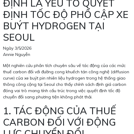
ĐỊNH LÀ YẾU TỐ QUYẾT
ĐỊNH TỐC ĐỘ PHỔ CẬP XE
BUÝT HYDROGEN TẠI
SEOUL
Ngày 3/5/2026
Annie Nguyễn
Một nghiên cứu phân tích chuyên sâu về tác động của các mức
thuế carbon đối với đường cong khuếch tán công nghệ (diffusion
curve) của xe buýt pin nhiên liệu hydrogen trong hệ thống giao
thông công cộng tại Seoul cho thấy chính sách định giá carbon
đóng vai trò mang tính cấu trúc trong việc quyết định tốc độ
chuyển đổi sang phương tiện không phát thải.
1. TÁC ĐỘNG CỦA THUẾ
CARBON ĐỐI VỚI ĐỘNG
LỰC CHUYỂN ĐỔI