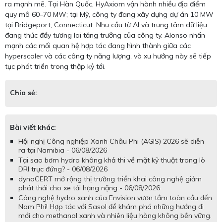
ra mạnh mẽ. Tại Hàn Quốc, HyAxiom vận hành nhiều địa điểm
quy mô 60–70 MW; tại Mỹ, công ty đang xây dựng dự án 10 MW
tại Bridgeport, Connecticut. Nhu cầu từ AI và trung tâm dữ liệu
đang thúc đẩy tương lai tăng trưởng của công ty. Alonso nhấn
mạnh các mối quan hệ hợp tác đang hình thành giữa các
hyperscaler và các công ty năng lượng, và xu hướng này sẽ tiếp
tục phát triển trong thập kỷ tới.
Chia sẻ:
Bài viết khác:
Hội nghị Công nghiệp Xanh Châu Phi (AGIS) 2026 sẽ diễn
ra tại Namibia - 06/08/2026
Tại sao bơm hydro không khả thi về mặt kỹ thuật trong lò
DRI trục đứng? - 06/08/2026
dynaCERT mở rộng thị trường triển khai công nghệ giảm
phát thải cho xe tải hạng nặng - 06/08/2026
Công nghệ hydro xanh của Envision vươn tầm toàn cầu đến
Nam Phi! Hợp tác với Sasol để khám phá những hướng đi
mới cho methanol xanh và nhiên liệu hàng không bền vững.