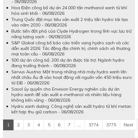
- 06/08/2026
Hoa Điện công bố dự án 24.000 tấn methanol xanh từ khí
hóa sinh khối - 06/08/2026
Trung Quốc đặt mục tiêu sản xuất 2 triệu tấn hydro tái tạo
vào năm 2030 - 06/08/2026
Bước tiến đột phá của Clyde Hydrogen trong lĩnh vực lưu trữ
năng lượng sạch - 06/08/2026
S&P Global công bố báo cáo triển vọng hydro sạch và các
dẫn xuất 2026: Tác động địa chính trị, chính sách và thương
mại toàn cầu - 06/08/2026
500 dự án công bố, 200 dự án được tài trợ: Ngành hydro
đang trưởng thành - 06/08/2026
Servus Austria: Một trong những nhà máy hydro xanh lớn
nhất châu Âu đi vào hoạt động với nguồn vốn 450 triệu euro
từ EIB - 06/08/2026
Sasol ủy quyền cho Envision Energy nghiên cứu dự án
hydro xanh để sản xuất e-methanol và nhiên liệu hàng
không bền vững - 06/08/2026
Hydro xanh dương: Công nghệ sản xuất hydro từ khí metan
kết hợp thu giữ carbon - 06/08/2026
1
2
3
4
5
6
7
...
3774
3775
Next