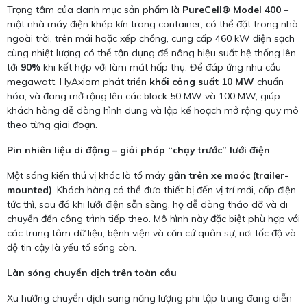
Trọng tâm của danh mục sản phẩm là
PureCell® Model 400
–
một nhà máy điện khép kín trong container, có thể đặt trong nhà,
ngoài trời, trên mái hoặc xếp chồng, cung cấp 460 kW điện sạch
cùng nhiệt lượng có thể tận dụng để nâng hiệu suất hệ thống lên
tới
90%
khi kết hợp với làm mát hấp thụ. Để đáp ứng nhu cầu
megawatt, HyAxiom phát triển
khối công suất 10 MW
chuẩn
hóa, và đang mở rộng lên các block 50 MW và 100 MW, giúp
khách hàng dễ dàng hình dung và lập kế hoạch mở rộng quy mô
theo từng giai đoạn.
Pin nhiên liệu di động – giải pháp “chạy trước” lưới điện
Một sáng kiến thú vị khác là tổ máy
gắn trên xe moóc (trailer-
mounted)
. Khách hàng có thể đưa thiết bị đến vị trí mới, cấp điện
tức thì, sau đó khi lưới điện sẵn sàng, họ dễ dàng tháo dỡ và di
chuyển đến công trình tiếp theo. Mô hình này đặc biệt phù hợp với
các trung tâm dữ liệu, bệnh viện và căn cứ quân sự, nơi tốc độ và
độ tin cậy là yếu tố sống còn.
Làn sóng chuyển dịch trên toàn cầu
Xu hướng chuyển dịch sang năng lượng phi tập trung đang diễn