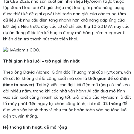
Tại CES 2026, nhà sản xuất pin nhiên liệu HyAxiom (trực thuộc
tập đoàn Doosan) đã giới thiệu một loạt giải pháp năng lượng
được thiết kế để giải quyết bài toán nan giải của các trung tâm
dữ liệu AI: nhu cầu điện tăng nhanh hơn khả năng đáp ứng của
lưới điện. Nếu trước đây các cơ sở chỉ tiêu thụ 10–20 MW, nay các
dự án đang được lên kế hoạch ở quy mô hàng trăm megawatt,
khiến điện trở thành nút thắt triển khai.
Thời gian hòa lưới – trở ngại lớn nhất
Theo ông David Alonso, Giám đốc Thương mại của HyAxiom, vấn
đề cốt lõi không chỉ là công suất mà còn là
thời gian để có điện
(time to power)
. Tại Mỹ, việc chờ đợi lưới điện mở rộng có thể kéo
dài nhiều năm, trong khi các nhà vận hành AI cần đưa mô hình
vào sản xuất càng nhanh càng tốt. Giải pháp của HyAxiom là đặt
tổ máy phát điện ngay tại chân công trình, chỉ mất
12 tháng
để
đưa vào vận hành thay vì phụ thuộc hoàn toàn vào hạ tầng lưới
điện truyền thống.
Hệ thống linh hoạt, dễ mở rộng