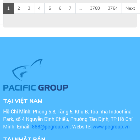
1
2
3
4
5
6
7
...
3783
3784
Next
TẠI VIỆT NAM
Hồ Chí Minh
: Phòng 5.8, Tầng 5, Khu B, Tòa nhà Indochina
Park, số 4 Nguyễn Đình Chiểu, Phường Tân Định, TP Hồ Chí
Minh. Email:
888@pcgroup.vn
. Website:
www.pcgroup.vn
TẠI NHẬT BẢN