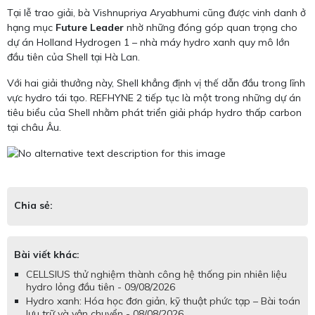
Tại lễ trao giải, bà Vishnupriya Aryabhumi cũng được vinh danh ở
hạng mục
Future Leader
nhờ những đóng góp quan trọng cho
dự án Holland Hydrogen 1 – nhà máy hydro xanh quy mô lớn
đầu tiên của Shell tại Hà Lan.
Với hai giải thưởng này, Shell khẳng định vị thế dẫn đầu trong lĩnh
vực hydro tái tạo. REFHYNE 2 tiếp tục là một trong những dự án
tiêu biểu của Shell nhằm phát triển giải pháp hydro thấp carbon
tại châu Âu.
Chia sẻ:
Bài viết khác:
CELLSIUS thử nghiệm thành công hệ thống pin nhiên liệu
hydro lỏng đầu tiên - 09/08/2026
Hydro xanh: Hóa học đơn giản, kỹ thuật phức tạp – Bài toán
lưu trữ và vận chuyển - 08/08/2026