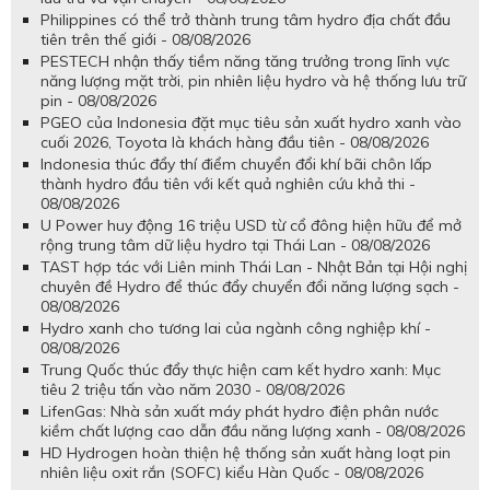
Philippines có thể trở thành trung tâm hydro địa chất đầu
tiên trên thế giới - 08/08/2026
PESTECH nhận thấy tiềm năng tăng trưởng trong lĩnh vực
năng lượng mặt trời, pin nhiên liệu hydro và hệ thống lưu trữ
pin - 08/08/2026
PGEO của Indonesia đặt mục tiêu sản xuất hydro xanh vào
cuối 2026, Toyota là khách hàng đầu tiên - 08/08/2026
Indonesia thúc đẩy thí điểm chuyển đổi khí bãi chôn lấp
thành hydro đầu tiên với kết quả nghiên cứu khả thi -
08/08/2026
U Power huy động 16 triệu USD từ cổ đông hiện hữu để mở
rộng trung tâm dữ liệu hydro tại Thái Lan - 08/08/2026
TAST hợp tác với Liên minh Thái Lan - Nhật Bản tại Hội nghị
chuyên đề Hydro để thúc đẩy chuyển đổi năng lượng sạch -
08/08/2026
Hydro xanh cho tương lai của ngành công nghiệp khí -
08/08/2026
Trung Quốc thúc đẩy thực hiện cam kết hydro xanh: Mục
tiêu 2 triệu tấn vào năm 2030 - 08/08/2026
LifenGas: Nhà sản xuất máy phát hydro điện phân nước
kiềm chất lượng cao dẫn đầu năng lượng xanh - 08/08/2026
HD Hydrogen hoàn thiện hệ thống sản xuất hàng loạt pin
nhiên liệu oxit rắn (SOFC) kiểu Hàn Quốc - 08/08/2026