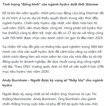
Tình trạng "đứng hình" của ngành hydro dưới thời Starmer
Kể từ khi lên nắm quyền, chính phủ Lao động của ông Starmer đã
bị chỉ trích vì sự do dự và thiếu quyết đoán trong việc thúc đẩy
ngành hydro. Chiến lược hydro cập nhật, vốn được hứa hẹn từ
cuối năm 2025, vẫn chưa được công bố. Vòng phân bổ hydro thứ
hai (HAR2) cũng bị đình trệ, mặc dù đã có 27 dự án với tổng công
suất 765 MW được chọn vào danh sách rút gọn từ đầu năm 2025.
Sự chậm trễ này đã gây ra những hậu quả nghiêm trọng. Một liên
minh các nhà sản xuất hydro Anh đã cảnh báo rằng sự chậm trễ
chính sách đang làm xói mòn niềm tin của các nhà đầu tư và hội
đồng quản trị doanh nghiệp, đe dọa chuỗi cung ứng công nghệ
nội địa. Theo DNV, Vương quốc Anh có thể sẽ sản xuất ít hơn 10%
mục tiêu hydro vào năm 2030.
Andy Burnham – Người được kỳ vọng sẽ "thắp lửa" cho ngành
hydro
Người được kỳ vọng nhất sẽ kế nhiệm ông Starmer là cựu Thị
trưởng Manchester, Andy Burnham. Ông Burnham vừa giành
chiến thắng trong cuộc bầu cử phụ để trở lại quốc hội sau chín