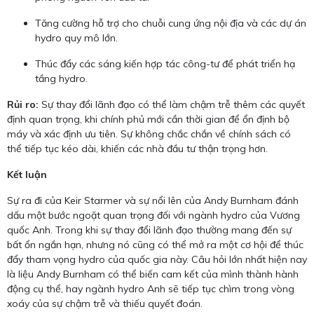
Tăng cường hỗ trợ cho chuỗi cung ứng nội địa và các dự án
hydro quy mô lớn.
Thúc đẩy các sáng kiến hợp tác công-tư để phát triển hạ
tầng hydro.
Rủi ro:
Sự thay đổi lãnh đạo có thể làm chậm trễ thêm các quyết
định quan trọng, khi chính phủ mới cần thời gian để ổn định bộ
máy và xác định ưu tiên. Sự không chắc chắn về chính sách có
thể tiếp tục kéo dài, khiến các nhà đầu tư thận trọng hơn.
Kết luận
Sự ra đi của Keir Starmer và sự nổi lên của Andy Burnham đánh
dấu một bước ngoặt quan trọng đối với ngành hydro của Vương
quốc Anh. Trong khi sự thay đổi lãnh đạo thường mang đến sự
bất ổn ngắn hạn, nhưng nó cũng có thể mở ra một cơ hội để thúc
đẩy tham vọng hydro của quốc gia này. Câu hỏi lớn nhất hiện nay
là liệu Andy Burnham có thể biến cam kết của mình thành hành
động cụ thể, hay ngành hydro Anh sẽ tiếp tục chìm trong vòng
xoáy của sự chậm trễ và thiếu quyết đoán.