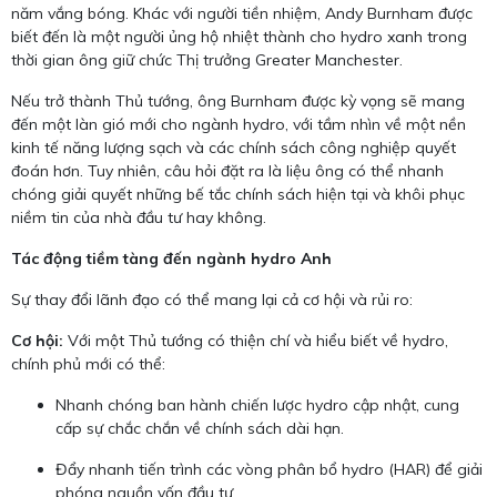
năm vắng bóng. Khác với người tiền nhiệm, Andy Burnham được
biết đến là một người ủng hộ nhiệt thành cho hydro xanh trong
thời gian ông giữ chức Thị trưởng Greater Manchester.
Nếu trở thành Thủ tướng, ông Burnham được kỳ vọng sẽ mang
đến một làn gió mới cho ngành hydro, với tầm nhìn về một nền
kinh tế năng lượng sạch và các chính sách công nghiệp quyết
đoán hơn. Tuy nhiên, câu hỏi đặt ra là liệu ông có thể nhanh
chóng giải quyết những bế tắc chính sách hiện tại và khôi phục
niềm tin của nhà đầu tư hay không.
Tác động tiềm tàng đến ngành hydro Anh
Sự thay đổi lãnh đạo có thể mang lại cả cơ hội và rủi ro:
Cơ hội:
Với một Thủ tướng có thiện chí và hiểu biết về hydro,
chính phủ mới có thể:
Nhanh chóng ban hành chiến lược hydro cập nhật, cung
cấp sự chắc chắn về chính sách dài hạn.
Đẩy nhanh tiến trình các vòng phân bổ hydro (HAR) để giải
phóng nguồn vốn đầu tư.