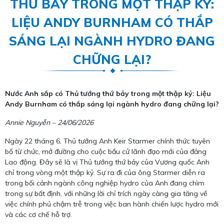
THỨ BẢY TRONG MỘT THẬP KỶ:
LIỆU ANDY BURNHAM CÓ THẮP
SÁNG LẠI NGÀNH HYDRO ĐANG
CHỮNG LẠI?
Nước Anh sắp có Thủ tướng thứ bảy trong một thập kỷ: Liệu
Andy Burnham có thắp sáng lại ngành hydro đang chững lại?
Annie Nguyễn – 24/06/2026
Ngày 22 tháng 6, Thủ tướng Anh Keir Starmer chính thức tuyên
bố từ chức, mở đường cho cuộc bầu cử lãnh đạo mới của đảng
Lao động. Đây sẽ là vị Thủ tướng thứ bảy của Vương quốc Anh
chỉ trong vòng một thập kỷ. Sự ra đi của ông Starmer diễn ra
trong bối cảnh ngành công nghiệp hydro của Anh đang chìm
trong sự bất định, với những lời chỉ trích ngày càng gia tăng về
việc chính phủ chậm trễ trong việc ban hành chiến lược hydro mới
và các cơ chế hỗ trợ.