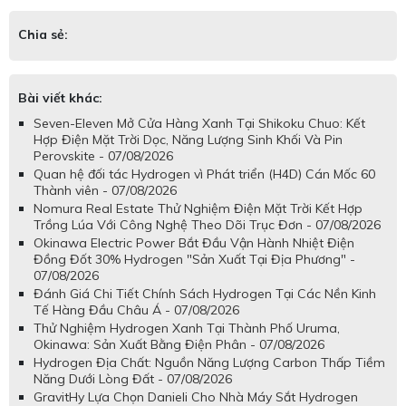
Chia sẻ:
Bài viết khác:
Seven-Eleven Mở Cửa Hàng Xanh Tại Shikoku Chuo: Kết
Hợp Điện Mặt Trời Dọc, Năng Lượng Sinh Khối Và Pin
Perovskite - 07/08/2026
Quan hệ đối tác Hydrogen vì Phát triển (H4D) Cán Mốc 60
Thành viên - 07/08/2026
Nomura Real Estate Thử Nghiệm Điện Mặt Trời Kết Hợp
Trồng Lúa Với Công Nghệ Theo Dõi Trục Đơn - 07/08/2026
Okinawa Electric Power Bắt Đầu Vận Hành Nhiệt Điện
Đồng Đốt 30% Hydrogen "Sản Xuất Tại Địa Phương" -
07/08/2026
Đánh Giá Chi Tiết Chính Sách Hydrogen Tại Các Nền Kinh
Tế Hàng Đầu Châu Á - 07/08/2026
Thử Nghiệm Hydrogen Xanh Tại Thành Phố Uruma,
Okinawa: Sản Xuất Bằng Điện Phân - 07/08/2026
Hydrogen Địa Chất: Nguồn Năng Lượng Carbon Thấp Tiềm
Năng Dưới Lòng Đất - 07/08/2026
GravitHy Lựa Chọn Danieli Cho Nhà Máy Sắt Hydrogen