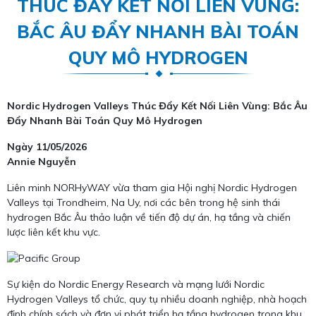
THÚC ĐẨY KẾT NỐI LIÊN VÙNG:
BẮC ÂU ĐẨY NHANH BÀI TOÁN
QUY MÔ HYDROGEN
Nordic Hydrogen Valleys Thúc Đẩy Kết Nối Liên Vùng: Bắc Âu
Đẩy Nhanh Bài Toán Quy Mô Hydrogen
Ngày 11/05/2026
Annie Nguyễn
Liên minh NORHyWAY vừa tham gia Hội nghị Nordic Hydrogen
Valleys tại Trondheim, Na Uy, nơi các bên trong hệ sinh thái
hydrogen Bắc Âu thảo luận về tiến độ dự án, hạ tầng và chiến
lược liên kết khu vực.
Sự kiện do Nordic Energy Research và mạng lưới Nordic
Hydrogen Valleys tổ chức, quy tụ nhiều doanh nghiệp, nhà hoạch
định chính sách và đơn vị phát triển hạ tầng hydrogen trong khu