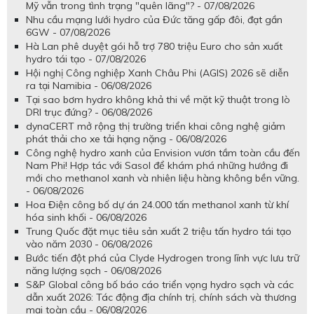
Mỹ vẫn trong tình trạng "quên lãng"? - 07/08/2026
Nhu cầu mạng lưới hydro của Đức tăng gấp đôi, đạt gần
6GW - 07/08/2026
Hà Lan phê duyệt gói hỗ trợ 780 triệu Euro cho sản xuất
hydro tái tạo - 07/08/2026
Hội nghị Công nghiệp Xanh Châu Phi (AGIS) 2026 sẽ diễn
ra tại Namibia - 06/08/2026
Tại sao bơm hydro không khả thi về mặt kỹ thuật trong lò
DRI trục đứng? - 06/08/2026
dynaCERT mở rộng thị trường triển khai công nghệ giảm
phát thải cho xe tải hạng nặng - 06/08/2026
Công nghệ hydro xanh của Envision vươn tầm toàn cầu đến
Nam Phi! Hợp tác với Sasol để khám phá những hướng đi
mới cho methanol xanh và nhiên liệu hàng không bền vững.
- 06/08/2026
Hoa Điện công bố dự án 24.000 tấn methanol xanh từ khí
hóa sinh khối - 06/08/2026
Trung Quốc đặt mục tiêu sản xuất 2 triệu tấn hydro tái tạo
vào năm 2030 - 06/08/2026
Bước tiến đột phá của Clyde Hydrogen trong lĩnh vực lưu trữ
năng lượng sạch - 06/08/2026
S&P Global công bố báo cáo triển vọng hydro sạch và các
dẫn xuất 2026: Tác động địa chính trị, chính sách và thương
mại toàn cầu - 06/08/2026