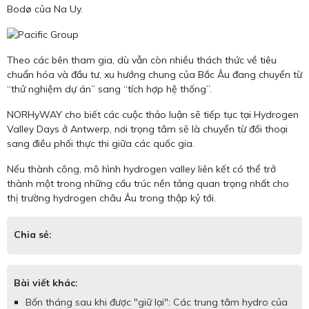
Bodø của Na Uy.
Theo các bên tham gia, dù vẫn còn nhiều thách thức về tiêu
chuẩn hóa và đầu tư, xu hướng chung của Bắc Âu đang chuyển từ
“thử nghiệm dự án” sang “tích hợp hệ thống”.
NORHyWAY cho biết các cuộc thảo luận sẽ tiếp tục tại Hydrogen
Valley Days ở Antwerp, nơi trọng tâm sẽ là chuyển từ đối thoại
sang điều phối thực thi giữa các quốc gia.
Nếu thành công, mô hình hydrogen valley liên kết có thể trở
thành một trong những cấu trúc nền tảng quan trọng nhất cho
thị trường hydrogen châu Âu trong thập kỷ tới.
Chia sẻ:
Bài viết khác:
Bốn tháng sau khi được "giữ lại": Các trung tâm hydro của