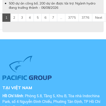
500 dự án công bố, 200 dự án được tài trợ: Ngành hydro
đang trưởng thành - 06/08/2026
1
2
3
4
5
6
7
...
3775
3776
Next
TẠI VIỆT NAM
Hồ Chí Minh
: Phòng 5.8, Tầng 5, Khu B, Tòa nhà Indochina
Park, số 4 Nguyễn Đình Chiểu, Phường Tân Định, TP Hồ Chí