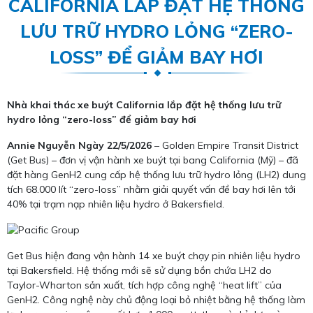
CALIFORNIA LẮP ĐẶT HỆ THỐNG
LƯU TRỮ HYDRO LỎNG “ZERO-
LOSS” ĐỂ GIẢM BAY HƠI
Nhà khai thác xe buýt California lắp đặt hệ thống lưu trữ
hydro lỏng “zero-loss” để giảm bay hơi
Annie Nguyễn
Ngày 22/5/2026
– Golden Empire Transit District
(Get Bus) – đơn vị vận hành xe buýt tại bang California (Mỹ) – đã
đặt hàng GenH2 cung cấp hệ thống lưu trữ hydro lỏng (LH2) dung
tích 68.000 lít “zero-loss” nhằm giải quyết vấn đề bay hơi lên tới
40% tại trạm nạp nhiên liệu hydro ở Bakersfield.
Get Bus hiện đang vận hành 14 xe buýt chạy pin nhiên liệu hydro
tại Bakersfield. Hệ thống mới sẽ sử dụng bồn chứa LH2 do
Taylor-Wharton sản xuất, tích hợp công nghệ “heat lift” của
GenH2. Công nghệ này chủ động loại bỏ nhiệt bằng hệ thống làm