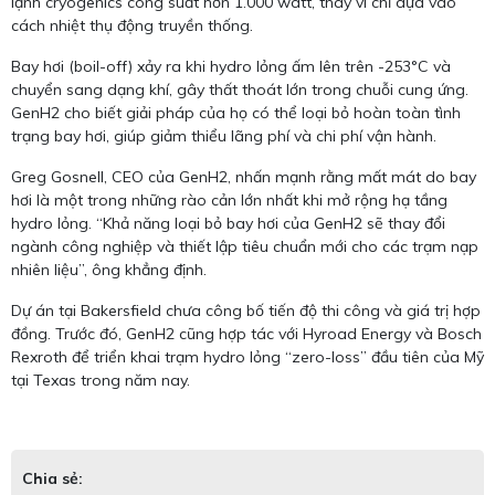
lạnh cryogenics công suất hơn 1.000 watt, thay vì chỉ dựa vào
cách nhiệt thụ động truyền thống.
Bay hơi (boil-off) xảy ra khi hydro lỏng ấm lên trên -253°C và
chuyển sang dạng khí, gây thất thoát lớn trong chuỗi cung ứng.
GenH2 cho biết giải pháp của họ có thể loại bỏ hoàn toàn tình
trạng bay hơi, giúp giảm thiểu lãng phí và chi phí vận hành.
Greg Gosnell, CEO của GenH2, nhấn mạnh rằng mất mát do bay
hơi là một trong những rào cản lớn nhất khi mở rộng hạ tầng
hydro lỏng. “Khả năng loại bỏ bay hơi của GenH2 sẽ thay đổi
ngành công nghiệp và thiết lập tiêu chuẩn mới cho các trạm nạp
nhiên liệu”, ông khẳng định.
Dự án tại Bakersfield chưa công bố tiến độ thi công và giá trị hợp
đồng. Trước đó, GenH2 cũng hợp tác với Hyroad Energy và Bosch
Rexroth để triển khai trạm hydro lỏng “zero-loss” đầu tiên của Mỹ
tại Texas trong năm nay.
Chia sẻ: