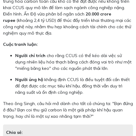
trung hòa carbon toàn cầu khó có thể đạt được nếu không triển
khai CCUS quy mô lớn để làm sạch ngành công nghiệp nặng.
Điển hình, Ấn Độ vừa phân bổ ngân sách
20.000 crore
rupee
(khoảng 2,4 tỷ USD) để thúc đẩy triển khai thương mại các
công nghệ này, nhằm thu hẹp khoảng cách tài chính cho các thử
nghiệm quy mô thực địa.
Cuộc tranh luận:
Người chỉ trích
cho rằng CCUS có thể kéo dài việc sử
dụng nhiên liệu hóa thạch bằng cách đóng vai trò như một
"miếng băng keo" cho các nguồn phát thải lớn.
Người ủng hộ
khẳng định CCUS là điều tuyệt đối cần thiết
để đạt được các mục tiêu khí hậu, đồng thời vẫn duy trì
năng suất và ổn định công nghiệp.
Theo ông Singh, câu hỏi mở dành cho tất cả chúng ta: "Bạn đứng
ở đâu? Bạn coi thu giữ carbon là một giải pháp khí hậu quan
trọng, hay chỉ là một sự xao nhãng tạm thời?"
Chia sẻ: