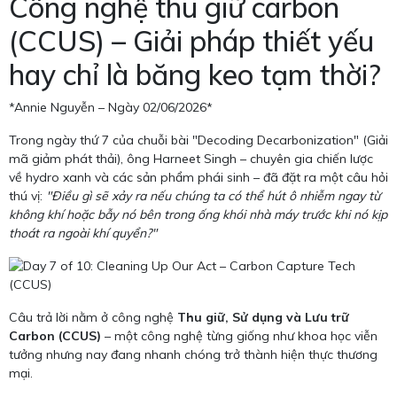
Công nghệ thu giữ carbon
(CCUS) – Giải pháp thiết yếu
hay chỉ là băng keo tạm thời?
*Annie Nguyễn – Ngày 02/06/2026*
Trong ngày thứ 7 của chuỗi bài "Decoding Decarbonization" (Giải
mã giảm phát thải), ông Harneet Singh – chuyên gia chiến lược
về hydro xanh và các sản phẩm phái sinh – đã đặt ra một câu hỏi
thú vị:
"Điều gì sẽ xảy ra nếu chúng ta có thể hút ô nhiễm ngay từ
không khí hoặc bẫy nó bên trong ống khói nhà máy trước khi nó kịp
thoát ra ngoài khí quyển?"
Câu trả lời nằm ở công nghệ
Thu giữ, Sử dụng và Lưu trữ
Carbon (CCUS)
– một công nghệ từng giống như khoa học viễn
tưởng nhưng nay đang nhanh chóng trở thành hiện thực thương
mại.