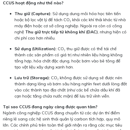
CCUS hoạt động như thế nào?
Thu giữ (Capture):
Sử dụng dung môi hóa học tiên tiến
hoặc bộ lọc vật lý để tách CO₂ khỏi các khí thải khác từ nhà
máy điện hoặc cơ sở công nghiệp. Ngoài ra còn có công
nghệ
Thu giữ trực tiếp từ không khí (DAC)
, nhưng hiện có
chi phí cao hơn nhiều.
Sử dụng (Utilization):
CO₂ thu giữ được có thể tái chế
thành các sản phẩm có giá trị như nhiên liệu hàng không
tổng hợp, hóa chất đặc dụng, hoặc bơm vào bê tông để
tạo vật liệu xây dựng xanh hơn.
Lưu trữ (Storage):
CO₂ không được sử dụng sẽ được nén
thành dạng lỏng và bơm sâu hàng nghìn feet dưới lòng đất
vào các thành tạo địa chất (như các bể chứa dầu khí đã
cạn hoặc tầng chứa nước mặn) để lưu trữ vĩnh viễn.
Tại sao CCUS đang ngày càng được quan tâm?
Ngành công nghiệp CCUS đang chuyển từ các dự án thí điểm
riêng lẻ sang các hệ sinh thái quản lý carbon tích hợp, quy mô
lớn. Các chính phủ trên toàn thế giới nhận ra rằng các mục tiêu