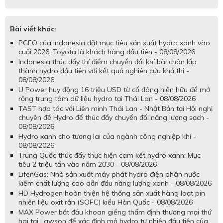
Bài viết khác:
PGEO của Indonesia đặt mục tiêu sản xuất hydro xanh vào
cuối 2026, Toyota là khách hàng đầu tiên - 08/08/2026
Indonesia thúc đẩy thí điểm chuyển đổi khí bãi chôn lấp
thành hydro đầu tiên với kết quả nghiên cứu khả thi -
08/08/2026
U Power huy động 16 triệu USD từ cổ đông hiện hữu để mở
rộng trung tâm dữ liệu hydro tại Thái Lan - 08/08/2026
TAST hợp tác với Liên minh Thái Lan - Nhật Bản tại Hội nghị
chuyên đề Hydro để thúc đẩy chuyển đổi năng lượng sạch -
08/08/2026
Hydro xanh cho tương lai của ngành công nghiệp khí -
08/08/2026
Trung Quốc thúc đẩy thực hiện cam kết hydro xanh: Mục
tiêu 2 triệu tấn vào năm 2030 - 08/08/2026
LifenGas: Nhà sản xuất máy phát hydro điện phân nước
kiềm chất lượng cao dẫn đầu năng lượng xanh - 08/08/2026
HD Hydrogen hoàn thiện hệ thống sản xuất hàng loạt pin
nhiên liệu oxit rắn (SOFC) kiểu Hàn Quốc - 08/08/2026
MAX Power bắt đầu khoan giếng thẩm định thương mại thứ
hai tại Lawson để xác định mỏ hydro tự nhiên đầu tiên của