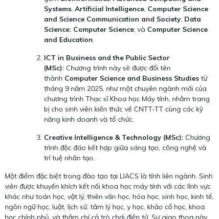
Systems
,
Artificial Intelligence
,
Computer Science
and Science Communication and Society
,
Data
Science: Computer Science
, và
Computer Science
and Education
.
ICT in Business and the Public Sector
(MSc):
Chương trình này sẽ được đổi tên
thành
Computer Science and Business Studies
từ
tháng 9 năm 2025, như một chuyên ngành mới của
chương trình Thạc sĩ Khoa học Máy tính, nhằm trang
bị cho sinh viên kiến thức về CNTT-TT cùng các kỹ
năng kinh doanh và tổ chức.
Creative Intelligence & Technology (MSc):
Chương
trình độc đáo kết hợp giữa sáng tạo, công nghệ và
trí tuệ nhân tạo.
Một điểm đặc biệt trong đào tạo tại LIACS là tính liên ngành. Sinh
viên được khuyến khích kết nối khoa học máy tính với các lĩnh vực
khác như toán học, vật lý, thiên văn học, hóa học, sinh học, kinh tế,
ngôn ngữ học, luật, lịch sử, tâm lý học, y học, khảo cổ học, khoa
học chính phủ, và thậm chí cả trò chơi điện tử. Sự giao thoa này