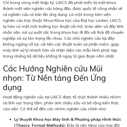
Chỉ trong vòng một thập kỷ, LIACS đã phát triển từ một khoa
thành một viện nghiên cứu hàng đầu, được quốc tế công nhận về
cả nghiên cứu cơ bản lẫn ứng dụng. Là một trong tám viện
nghiên cứu trực thuộc Khoa Khoa học của Đại học Leiden, LIACS
tự hào có một môi trường học thuật cởi mở, toàn diện và đầy tính
nhân văn, nơi sự xuất sắc trong khoa học đi đôi với thái độ chuyên
nghiệp và sự tôn trọng lẫn nhau. Các nhà nghiên cứu tại đây
không ngừng nỗ lực cải tiến các thuật toán và phần mềm, giúp
máy tính xử lý nhanh hơn và nhận diện các mẫu hình phức tạp
trong những bộ dữ liệu khổng lồ ngay từ giai đoạn sớm nhất.
Các Hướng Nghiên cứu Mũi
nhọn: Từ Nền tảng Đến Ứng
dụng
Hoạt động nghiên cứu tại LIACS được tổ chức thành nhiều nhóm
và lĩnh vực trọng tâm, phản ánh chiều sâu và bề rộng kiến thức
của viện. Có thể kể đến các nhóm nghiên cứu chính như:
Lý thuyết Khoa học Máy tính & Phương pháp Hình thức
(Theory, Formal Methods):
Đây là nền tảng của mọi đột