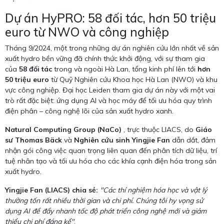
Dự án HyPRO: 58 đối tác, hơn 50 triệu
euro từ NWO và công nghiệp
Tháng 9/2024, một trong những dự án nghiên cứu lớn nhất về sản
xuất hydro bền vững đã chính thức khởi động, với sự tham gia
của
58 đối tác
trong và ngoài Hà Lan, tổng kinh phí lên tới
hơn
50 triệu euro
từ Quỹ Nghiên cứu Khoa học Hà Lan (NWO) và khu
vực công nghiệp. Đại học Leiden tham gia dự án này với một vai
trò rất đặc biệt: ứng dụng AI và học máy để tối ưu hóa quy trình
điện phân – công nghệ lõi của sản xuất hydro xanh.
Natural Computing Group (NaCo)
, trực thuộc LIACS, do
Giáo
sư Thomas Bäck
và
Nghiên cứu sinh Yingjie Fan
dẫn dắt, đảm
nhận gói công việc quan trọng liên quan đến phân tích dữ liệu, trí
tuệ nhân tạo và tối ưu hóa cho các khía cạnh điện hóa trong sản
xuất hydro.
Yingjie Fan (LIACS) chia sẻ:
"Các thí nghiệm hóa học và vật lý
thường tốn rất nhiều thời gian và chi phí. Chúng tôi hy vọng sử
dụng AI để đẩy nhanh tốc độ phát triển công nghệ mới và giảm
thiểu chi phí đáng kể"
.