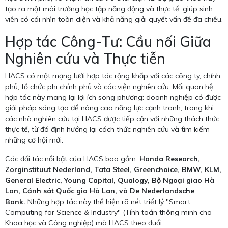
tạo ra một môi trường học tập năng động và thực tế, giúp sinh
viên có cái nhìn toàn diện và khả năng giải quyết vấn đề đa chiều.
Hợp tác Công-Tư: Cầu nối Giữa
Nghiên cứu và Thực tiễn
LIACS có một mạng lưới hợp tác rộng khắp với các công ty, chính
phủ, tổ chức phi chính phủ và các viện nghiên cứu. Mối quan hệ
hợp tác này mang lại lợi ích song phương: doanh nghiệp có được
giải pháp sáng tạo để nâng cao năng lực cạnh tranh, trong khi
các nhà nghiên cứu tại LIACS được tiếp cận với những thách thức
thực tế, từ đó định hướng lại cách thức nghiên cứu và tìm kiếm
những cơ hội mới.
Các đối tác nổi bật của LIACS bao gồm:
Honda Research,
Zorginstituut Nederland, Tata Steel, Greenchoice, BMW, KLM,
General Electric, Young Capital, Qualogy, Bộ Ngoại giao Hà
Lan, Cảnh sát Quốc gia Hà Lan, và De Nederlandsche
Bank.
Những hợp tác này thể hiện rõ nét triết lý "Smart
Computing for Science & Industry" (Tính toán thông minh cho
Khoa học và Công nghiệp) mà LIACS theo đuổi.