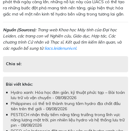
phát thải ngày càng lớn, những nỗ lực này của LIACS có thể tạo
ra những bước đột phá mang tính nền tảng, giúp hiện thực hóa
giấc mơ về một nền kinh tế hydro bền vững trong tương lai gần.
Nguồn (Sources):
Trang web Khoa học Máy tính của Đại học
Leiden, các trang con về Nghiên cứu, Giáo dục, Hợp tác, Các
chương trình Cử nhân và Thạc sĩ, Kết quả tìm kiếm liên quan, và
các nguồn bổ sung từ
liacs.leidenuniv.nl
.
Chia sẻ:
Bài viết khác:
Hydro xanh: Hóa học đơn giản, kỹ thuật phức tạp – Bài toán
lưu trữ và vận chuyển - 08/08/2026
Philippines có thể trở thành trung tâm hydro địa chất đầu
tiên trên thế giới - 08/08/2026
PESTECH nhận thấy tiềm năng tăng trưởng trong lĩnh vực
năng lượng mặt trời, pin nhiên liệu hydro và hệ thống lưu trữ
pin - 08/08/2026