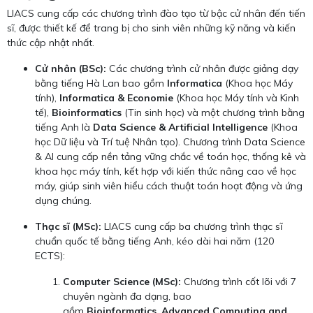
LIACS cung cấp các chương trình đào tạo từ bậc cử nhân đến tiến
sĩ, được thiết kế để trang bị cho sinh viên những kỹ năng và kiến
thức cập nhật nhất.
Cử nhân (BSc):
Các chương trình cử nhân được giảng dạy
bằng tiếng Hà Lan bao gồm
Informatica
(Khoa học Máy
tính),
Informatica & Economie
(Khoa học Máy tính và Kinh
tế),
Bioinformatics
(Tin sinh học) và một chương trình bằng
tiếng Anh là
Data Science & Artificial Intelligence
(Khoa
học Dữ liệu và Trí tuệ Nhân tạo). Chương trình Data Science
& AI cung cấp nền tảng vững chắc về toán học, thống kê và
khoa học máy tính, kết hợp với kiến thức nâng cao về học
máy, giúp sinh viên hiểu cách thuật toán hoạt động và ứng
dụng chúng.
Thạc sĩ (MSc):
LIACS cung cấp ba chương trình thạc sĩ
chuẩn quốc tế bằng tiếng Anh, kéo dài hai năm (120
ECTS):
Computer Science (MSc):
Chương trình cốt lõi với 7
chuyên ngành đa dạng, bao
gồm
Bioinformatics
,
Advanced Computing and