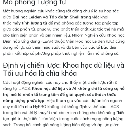
Mô phỏng Lượng tử
Một hướng nghiên cứu khác cũng rất đáng chú ý là sự hợp tác
giữa
Đại học Leiden và Tập đoàn Shell
trong việc khai
thác
máy tính lượng tử
để mô phỏng các tương tác phức tạp
giữa các phân tử, phục vụ cho phát triển chất xúc tác thế hệ mới
cho bình điện phân và pin nhiên liệu. Nhóm Nghiên cứu Khoa học
Điện hóa Ứng dụng (LEAF) thuộc Viện Hóa học Leiden (LIC) cũng
đang nỗ lực cải thiện hiệu suất và độ bền của các tế bào điện
phân, kết hợp cả phương pháp thực nghiệm lẫn mô phỏng số.
Định vị chiến lược: Khoa học dữ liệu và
Tối ưu hóa là chìa khóa
Các hoạt động nghiên cứu này cho thấy một chiến lược rất rõ
ràng tại LIACS:
Khoa học dữ liệu và AI không chỉ là công cụ hỗ
trợ, mà là nhân tố trung tâm để giải quyết các thách thức
năng lượng phức tạp.
Việc tham gia vào các dự án liên ngành
quy mô lớn như HyPRO không chỉ khẳng định vị thế của LIACS
trong lĩnh vực AI lý thuyết mà còn minh chứng cho khả năng "kiến
tạo giá trị thực tiễn" của Viện trong cuộc cách mạng năng lượng
sạch. Trong bối cảnh giá năng lượng biến động và áp lực giảm