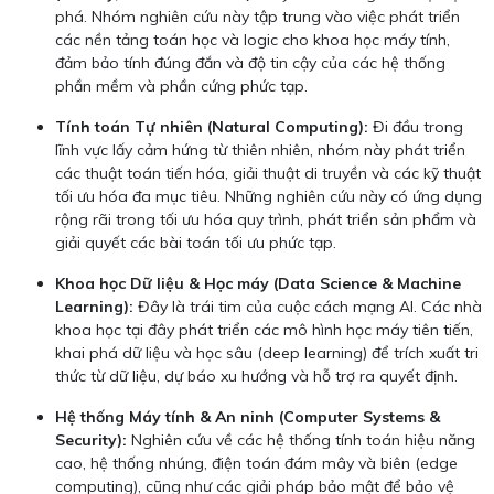
phá. Nhóm nghiên cứu này tập trung vào việc phát triển
các nền tảng toán học và logic cho khoa học máy tính,
đảm bảo tính đúng đắn và độ tin cậy của các hệ thống
phần mềm và phần cứng phức tạp.
Tính toán Tự nhiên (Natural Computing):
Đi đầu trong
lĩnh vực lấy cảm hứng từ thiên nhiên, nhóm này phát triển
các thuật toán tiến hóa, giải thuật di truyền và các kỹ thuật
tối ưu hóa đa mục tiêu. Những nghiên cứu này có ứng dụng
rộng rãi trong tối ưu hóa quy trình, phát triển sản phẩm và
giải quyết các bài toán tối ưu phức tạp.
Khoa học Dữ liệu & Học máy (Data Science & Machine
Learning):
Đây là trái tim của cuộc cách mạng AI. Các nhà
khoa học tại đây phát triển các mô hình học máy tiên tiến,
khai phá dữ liệu và học sâu (deep learning) để trích xuất tri
thức từ dữ liệu, dự báo xu hướng và hỗ trợ ra quyết định.
Hệ thống Máy tính & An ninh (Computer Systems &
Security):
Nghiên cứu về các hệ thống tính toán hiệu năng
cao, hệ thống nhúng, điện toán đám mây và biên (edge
computing), cũng như các giải pháp bảo mật để bảo vệ