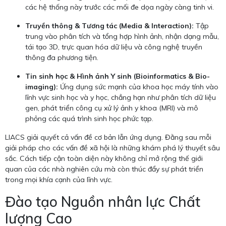
các hệ thống này trước các mối đe dọa ngày càng tinh vi.
Truyền thông & Tương tác (Media & Interaction):
Tập
trung vào phân tích và tổng hợp hình ảnh, nhận dạng mẫu,
tái tạo 3D, trực quan hóa dữ liệu và công nghệ truyền
thông đa phương tiện.
Tin sinh học & Hình ảnh Y sinh (Bioinformatics & Bio-
imaging):
Ứng dụng sức mạnh của khoa học máy tính vào
lĩnh vực sinh học và y học, chẳng hạn như phân tích dữ liệu
gen, phát triển công cụ xử lý ảnh y khoa (MRI) và mô
phỏng các quá trình sinh học phức tạp.
LIACS giải quyết cả vấn đề cơ bản lẫn ứng dụng. Đằng sau mỗi
giải pháp cho các vấn đề xã hội là những khám phá lý thuyết sâu
sắc. Cách tiếp cận toàn diện này không chỉ mở rộng thế giới
quan của các nhà nghiên cứu mà còn thúc đẩy sự phát triển
trong mọi khía cạnh của lĩnh vực.
Đào tạo Nguồn nhân lực Chất
lượng Cao