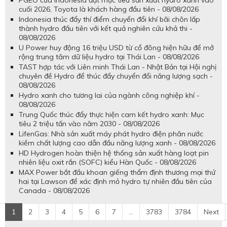
PGEO của Indonesia đặt mục tiêu sản xuất hydro xanh vào
cuối 2026, Toyota là khách hàng đầu tiên - 08/08/2026
Indonesia thúc đẩy thí điểm chuyển đổi khí bãi chôn lấp
thành hydro đầu tiên với kết quả nghiên cứu khả thi -
08/08/2026
U Power huy động 16 triệu USD từ cổ đông hiện hữu để mở
rộng trung tâm dữ liệu hydro tại Thái Lan - 08/08/2026
TAST hợp tác với Liên minh Thái Lan - Nhật Bản tại Hội nghị
chuyên đề Hydro để thúc đẩy chuyển đổi năng lượng sạch -
08/08/2026
Hydro xanh cho tương lai của ngành công nghiệp khí -
08/08/2026
Trung Quốc thúc đẩy thực hiện cam kết hydro xanh: Mục
tiêu 2 triệu tấn vào năm 2030 - 08/08/2026
LifenGas: Nhà sản xuất máy phát hydro điện phân nước
kiềm chất lượng cao dẫn đầu năng lượng xanh - 08/08/2026
HD Hydrogen hoàn thiện hệ thống sản xuất hàng loạt pin
nhiên liệu oxit rắn (SOFC) kiểu Hàn Quốc - 08/08/2026
MAX Power bắt đầu khoan giếng thẩm định thương mại thứ
hai tại Lawson để xác định mỏ hydro tự nhiên đầu tiên của
Canada - 08/08/2026
1
2
3
4
5
6
7
...
3783
3784
Next