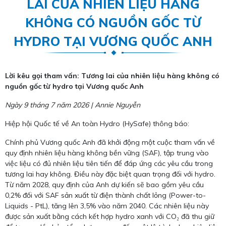
LAI CỦA NHIÊN LIỆU HÀNG
KHÔNG CÓ NGUỒN GỐC TỪ
HYDRO TẠI VƯƠNG QUỐC ANH
Lời kêu gọi tham vấn: Tương lai của nhiên liệu hàng không có
nguồn gốc từ hydro tại Vương quốc Anh
Ngày 9 tháng 7 năm 2026 | Annie Nguyễn
Hiệp hội Quốc tế về An toàn Hydro (HySafe) thông báo:
Chính phủ Vương quốc Anh đã khởi động một cuộc tham vấn về
quy định nhiên liệu hàng không bền vững (SAF), tập trung vào
việc liệu có đủ nhiên liệu tiên tiến để đáp ứng các yêu cầu trong
tương lai hay không. Điều này đặc biệt quan trọng đối với hydro.
Từ năm 2028, quy định của Anh dự kiến sẽ bao gồm yêu cầu
0,2% đối với SAF sản xuất từ điện thành chất lỏng (Power-to-
Liquids - PtL), tăng lên 3,5% vào năm 2040. Các nhiên liệu này
được sản xuất bằng cách kết hợp hydro xanh với CO₂ đã thu giữ