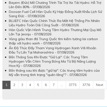
Bayern (Đức) Mở Chương Trình Tài Trợ Xe Tải Hydro: Hỗ Trợ
Lên Đến 80% - 07/08/2026
Doosan Fuel Cell Hàn Quốc Ký Hợp Đồng Xuất Khẩu Lịch Sử
Sang Đức - 07/08/2026
BLUEFC Hàn Quốc Chính Thức Ra Mắt Hệ Thống Pin Nhiên
Liệu Hydro Toàn Dải Công Suất - 07/08/2026
Hàn Quốc Vận Hành Trung Tâm Hydro Thương Mại Quy Mô
Lớn Tại Jeonju - 07/08/2026
Vùng giàu than đá Trung Quốc tìm kiếm tương lai carbon
thấp với hydro xanh - 07/08/2026
Ấn Độ Thúc Đẩy Tham Vọng Hydrogen Xanh Với Khoản
Đầu Tư Lớn Tại Maharashtra - 07/08/2026
Bốn Tháng Sau Khi Được "Giữ Lại": Các Trung Tâm
Hydrogen Vẫn Chìm Trong Bóng Ma Từ Bộ Năng Lượng
Hoa Kỳ - 07/08/2026
Bốn tháng sau khi được "giữ lại": Các trung tâm hydro của
Mỹ vẫn trong tình trạng "quên lãng"? - 07/08/2026
1
2
3
4
5
6
7
...
3775
3776
Next