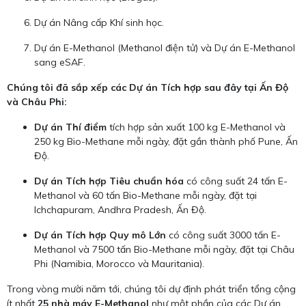
Dự án Nâng cấp Khí sinh học.
Dự án E-Methanol (Methanol điện tử) và Dự án E-Methanol
sang eSAF.
Chúng tôi đã sắp xếp các Dự án Tích hợp sau đây tại Ấn Độ
và Châu Phi:
Dự án Thí điểm
tích hợp sản xuất 100 kg E-Methanol và
250 kg Bio-Methane mỗi ngày, đặt gần thành phố Pune, Ấn
Độ.
Dự án Tích hợp Tiêu chuẩn hóa
có công suất 24 tấn E-
Methanol và 60 tấn Bio-Methane mỗi ngày, đặt tại
Ichchapuram, Andhra Pradesh, Ấn Độ.
Dự án Tích hợp Quy mô Lớn
có công suất 3000 tấn E-
Methanol và 7500 tấn Bio-Methane mỗi ngày, đặt tại Châu
Phi (Namibia, Morocco và Mauritania).
Trong vòng mười năm tới, chúng tôi dự định phát triển tổng cộng
ít nhất
25 nhà máy E-Methanol
như một phần của các Dự án