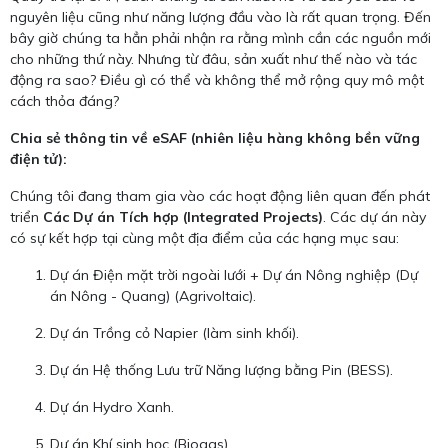
nguyên liệu cũng như năng lượng đầu vào là rất quan trọng. Đến
bây giờ chúng ta hẳn phải nhận ra rằng mình cần các nguồn mới
cho những thứ này. Nhưng từ đâu, sản xuất như thế nào và tác
động ra sao? Điều gì có thể và không thể mở rộng quy mô một
cách thỏa đáng?
Chia sẻ thông tin về eSAF (nhiên liệu hàng không bền vững
điện tử):
Chúng tôi đang tham gia vào các hoạt động liên quan đến phát
triển
Các Dự án Tích hợp (Integrated Projects)
. Các dự án này
có sự kết hợp tại cùng một địa điểm của các hạng mục sau:
Dự án Điện mặt trời ngoài lưới + Dự án Nông nghiệp (Dự
án Nông - Quang) (Agrivoltaic).
Dự án Trồng cỏ Napier (làm sinh khối).
Dự án Hệ thống Lưu trữ Năng lượng bằng Pin (BESS).
Dự án Hydro Xanh.
Dự án Khí sinh học (Biogas).