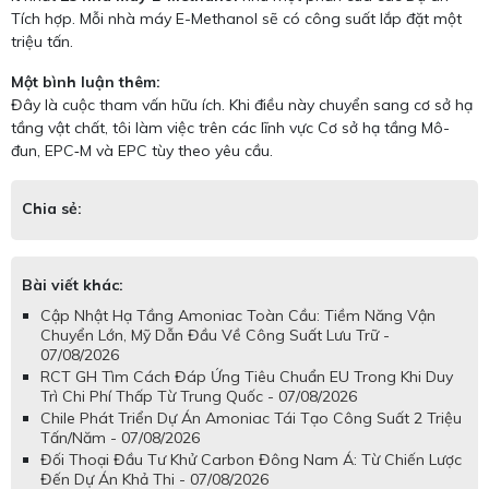
Tích hợp. Mỗi nhà máy E-Methanol sẽ có công suất lắp đặt một
triệu tấn.
Một bình luận thêm:
Đây là cuộc tham vấn hữu ích. Khi điều này chuyển sang cơ sở hạ
tầng vật chất, tôi làm việc trên các lĩnh vực Cơ sở hạ tầng Mô-
đun, EPC‑M và EPC tùy theo yêu cầu.
Chia sẻ:
Bài viết khác:
Cập Nhật Hạ Tầng Amoniac Toàn Cầu: Tiềm Năng Vận
Chuyển Lớn, Mỹ Dẫn Đầu Về Công Suất Lưu Trữ -
07/08/2026
RCT GH Tìm Cách Đáp Ứng Tiêu Chuẩn EU Trong Khi Duy
Trì Chi Phí Thấp Từ Trung Quốc - 07/08/2026
Chile Phát Triển Dự Án Amoniac Tái Tạo Công Suất 2 Triệu
Tấn/Năm - 07/08/2026
Đối Thoại Đầu Tư Khử Carbon Đông Nam Á: Từ Chiến Lược
Đến Dự Án Khả Thi - 07/08/2026