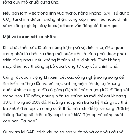
rộng quy mô chuỗi cung ứng.
Nếu bạn làm việc trong lĩnh vực hydro, hàng không, SAF, sử dụng
CO₂, tài chính dự án, chứng nhận, cung cấp nhiên liệu hoặc chính
sách công nghiệp, đây là cuộc tham vấn đáng để tham gia.
Một vài quan sát cá nhân:
Khi phát triển các lộ trình năng lượng và vật liệu mới, điều quan
trọng nhất là nhận ra rằng mỗi bước trên lộ trình phải được phát
triển cùng nhau, nếu không lộ trình sẽ bị đình trệ. Thật không
may, điều này thường bị bỏ qua trong tư duy của chính phủ.
Cũng rất quan trọng khi xem xét các công nghệ song song để
tìm kiếm hướng dẫn và bài học kinh nghiệm. Ví dụ, tại Vương
quốc Anh, chúng ta đã cố gắng điện khí hóa mạng lưới đường sắt
trong hơn 100 năm, nhưng hiện tại chúng ta mới chỉ đạt khoảng
39%. Trong số 39% đó, khoảng một phần ba là hệ thống ray thứ
ba 750V điện áp và công suất thấp hơn, chỉ để lại khoảng 25% hệ
thống đường sắt trên dây cáp treo 25kV điện áp và công suất
cao hơn. Tại sao?
Quay trở lại SAF, cách chúng ta sản xuất nó và các yêu cầu về