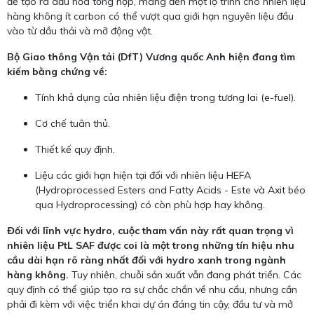
để tạo ra dầu hỏa tổng hợp, mang đến một lộ trình cho nhiên liệu
hàng không ít carbon có thể vượt qua giới hạn nguyên liệu đầu
vào từ dầu thải và mỡ động vật.
Bộ Giao thông Vận tải (DfT) Vương quốc Anh hiện đang tìm
kiếm bằng chứng về:
Tính khả dụng của nhiên liệu điện trong tương lai (e-fuel).
Cơ chế tuân thủ.
Thiết kế quy định.
Liệu các giới hạn hiện tại đối với nhiên liệu HEFA
(Hydroprocessed Esters and Fatty Acids - Este và Axit béo
qua Hydroprocessing) có còn phù hợp hay không.
Đối với lĩnh vực hydro, cuộc tham vấn này rất quan trọng vì
nhiên liệu PtL SAF được coi là một trong những tín hiệu nhu
cầu dài hạn rõ ràng nhất đối với hydro xanh trong ngành
hàng không.
Tuy nhiên, chuỗi sản xuất vẫn đang phát triển. Các
quy định có thể giúp tạo ra sự chắc chắn về nhu cầu, nhưng cần
phải đi kèm với việc triển khai dự án đáng tin cậy, đầu tư và mở