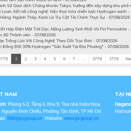
uanh Sở Giao dịch Chứng khoán Tokyo, hướng đến xây dựng khu phố n
 Loan: Kết nối công nghệ, hiện thực hóa chiến lược Hydrogen xanh -
Hàng: Ngành Thép Xanh Là Trụ Cột Tài Chính Thực Sự - 07/08/2026
t Hợp Điện Mặt Trời Dọc, Năng Lượng Sinh Khối Và Pin Perovskite -
c 60 Thành viên - 07/08/2026
ợp Trồng Lúa Với Công Nghệ Theo Dõi Trục Đơn - 07/08/2026
n Đồng Đốt 30% Hydrogen "Sản Xuất Tại Địa Phương" - 07/08/2026
3779
1
2
3
4
5
6
7
...
3778
3779
Ne
ỆT NAM
TẠI 
inh
: Phòng 5.8, Tầng 5, Khu B, Tòa nhà Indochina
Nagan
4 Nguyễn Đình Chiểu, Phường Tân Định, TP Hồ Chí
Matsum
ail:
888@pcgroup.vn
. Website:
www.pcgroup.vn