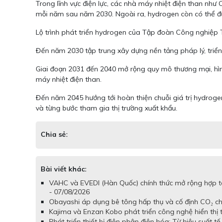
Trong lĩnh vực điện lực, các nhà máy nhiệt điện than nh
mỗi năm sau năm 2030. Ngoài ra, hydrogen còn có thể đượ
Lộ trình phát triển hydrogen của Tập đoàn Công nghiệp 
Đến năm 2030 tập trung xây dựng nền tảng pháp lý, triển
Giai đoạn 2031 đến 2040 mở rộng quy mô thương mại, hìn
máy nhiệt điện than.
Đến năm 2045 hướng tới hoàn thiện chuỗi giá trị hydrog
và từng bước tham gia thị trường xuất khẩu.
Chia sẻ:
Bài viết khác:
VAHC và EVEDI (Hàn Quốc) chính thức mở rộng hợp tá
- 07/08/2026
Obayashi áp dụng bê tông hấp thụ và cố định CO₂ cho
Kajima và Enzan Kobo phát triển công nghệ hiển thị
Phát triển thiết bị điện phân điện hóa: Từ hiệu suất 