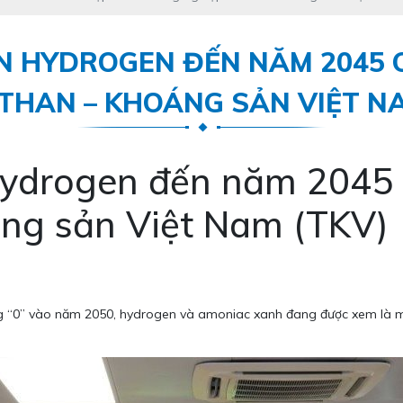
ỂN HYDROGEN ĐẾN NĂM 2045
THAN – KHOÁNG SẢN VIỆT N
n hydrogen đến năm 204
ng sản Việt Nam (TKV)
ng “0” vào năm 2050, hydrogen và amoniac xanh đang được xem là mộ