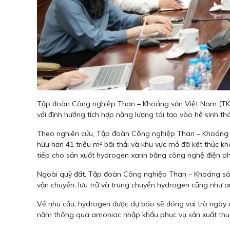
Tập đoàn Công nghiệp Than – Khoáng sản Việt Nam (TKV) 
với định hướng tích hợp năng lượng tái tạo vào hệ sinh th
Theo nghiên cứu, Tập đoàn Công nghiệp Than – Khoáng sả
hữu hơn 41 triệu m² bãi thải và khu vực mỏ đã kết thúc k
tiếp cho sản xuất hydrogen xanh bằng công nghệ điện p
Ngoài quỹ đất, Tập đoàn Công nghiệp Than – Khoáng sản V
vận chuyển, lưu trữ và trung chuyển hydrogen cũng như 
Về nhu cầu, hydrogen được dự báo sẽ đóng vai trò ngày c
năm thông qua amoniac nhập khẩu phục vụ sản xuất thu