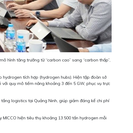
ô hình tăng trưởng từ “carbon cao” sang “carbon thấp”,
 hydrogen tích hợp (hydrogen hubs). Hiện tập đoàn sở
 gió với quy mô tiềm năng khoảng 3 đến 5 GW, phục vụ trực
ầng logistics tại Quảng Ninh, giúp giảm đáng kể chi phí
ty MICCO hiện tiêu thụ khoảng 13.500 tấn hydrogen mỗi