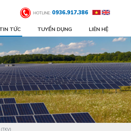
0936.917.386
HOTLINE:
TIN TỨC
TUYỂN DỤNG
LIÊN HỆ
 (TKV)