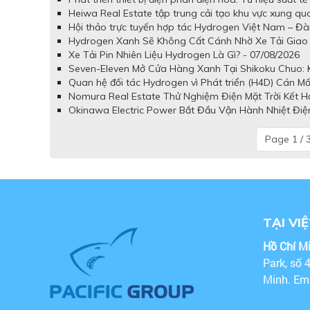
Heiwa Real Estate tập trung cải tạo khu vực xung q
Hội thảo trực tuyến hợp tác Hydrogen Việt Nam – Đài
Hydrogen Xanh Sẽ Không Cất Cánh Nhờ Xe Tải Giao 
Xe Tải Pin Nhiên Liệu Hydrogen Là Gì? - 07/08/2026
Seven-Eleven Mở Cửa Hàng Xanh Tại Shikoku Chuo: Kế
Quan hệ đối tác Hydrogen vì Phát triển (H4D) Cán Mố
Nomura Real Estate Thử Nghiệm Điện Mặt Trời Kết H
Okinawa Electric Power Bắt Đầu Vận Hành Nhiệt Điệ
Page 1 / 
TẠI VI
Hồ Chí M
Park, số 
Minh. Em