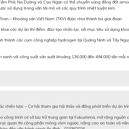
ư Cẩm Phả, Na Dương và Cao Ngạn có thể chuyển sang đồng đốt amonia
c sử dụng trong vận tải mỏ và các quy trình nhiệt luyện kim.
Than – Khoáng sản Việt Nam (TKV) được chia thành ba giai đoạn.
 khai các dự án thí điểm, đào tạo nhân lực, với mục tiêu sử dụng kh
h thành các cụm công nghiệp hydrogen tại Quảng Ninh và Tây Nguyên
en xanh với công suất sản xuất khoảng 136.000 đến 494.000 tấn mỗi
c chiến lược – Cơ hội tham gia hội thảo và đồng phát triển dự án 
 công trình cơ sở lưu trữ trung gian tại Fukushima, mở rộng nguồn 
 trực quan thi công phần móng vòm ngược, nâng cao an toàn và năn
tế bào đến vận hành stack ổn định - 07/08/2026