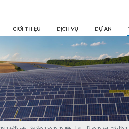
GIỚI THIỆU
DỊCH VỤ
DỰ ÁN
ến năm 2045 của Tập đoàn Công nghiệp Than – Khoáng sản Việt Nam