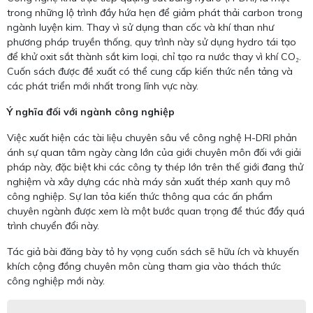
trong những lộ trình đầy hứa hẹn để giảm phát thải carbon trong
ngành luyện kim. Thay vì sử dụng than cốc và khí than như
phương pháp truyền thống, quy trình này sử dụng hydro tái tạo
để khử oxit sắt thành sắt kim loại, chỉ tạo ra nước thay vì khí CO₂.
Cuốn sách được đề xuất có thể cung cấp kiến thức nền tảng và
các phát triển mới nhất trong lĩnh vực này.
Ý nghĩa đối với ngành công nghiệp
Việc xuất hiện các tài liệu chuyên sâu về công nghệ H-DRI phản
ánh sự quan tâm ngày càng lớn của giới chuyên môn đối với giải
pháp này, đặc biệt khi các công ty thép lớn trên thế giới đang thử
nghiệm và xây dựng các nhà máy sản xuất thép xanh quy mô
công nghiệp. Sự lan tỏa kiến thức thông qua các ấn phẩm
chuyên ngành được xem là một bước quan trọng để thúc đẩy quá
trình chuyển đổi này.
Tác giả bài đăng bày tỏ hy vọng cuốn sách sẽ hữu ích và khuyến
khích cộng đồng chuyên môn cùng tham gia vào thách thức
công nghiệp mới này.