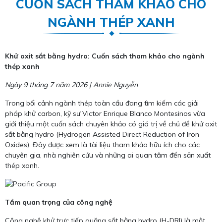
CUỐN SÁCH THAM KHẢO CHO
NGÀNH THÉP XANH
Khử oxit sắt bằng hydro: Cuốn sách tham khảo cho ngành
thép xanh
Ngày 9 tháng 7 năm 2026 | Annie Nguyễn
Trong bối cảnh ngành thép toàn cầu đang tìm kiếm các giải
pháp khử carbon, kỹ sư Victor Enrique Blanco Montesinos vừa
giới thiệu một cuốn sách chuyên khảo có giá trị về chủ đề khử oxit
sắt bằng hydro (Hydrogen Assisted Direct Reduction of Iron
Oxides). Đây được xem là tài liệu tham khảo hữu ích cho các
chuyên gia, nhà nghiên cứu và những ai quan tâm đến sản xuất
thép xanh.
Tầm quan trọng của công nghệ
Công nghệ khử trực tiếp quặng sắt bằng hydro (H-DRI) là một