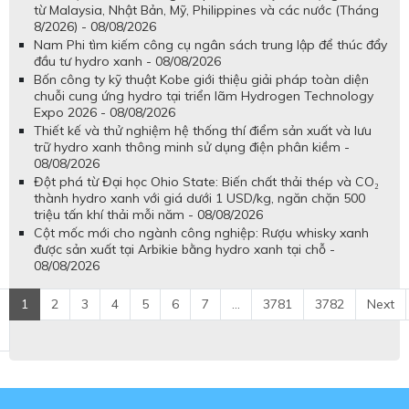
từ Malaysia, Nhật Bản, Mỹ, Philippines và các nước (Tháng
8/2026) - 08/08/2026
Nam Phi tìm kiếm công cụ ngân sách trung lập để thúc đẩy
đầu tư hydro xanh - 08/08/2026
Bốn công ty kỹ thuật Kobe giới thiệu giải pháp toàn diện
chuỗi cung ứng hydro tại triển lãm Hydrogen Technology
Expo 2026 - 08/08/2026
Thiết kế và thử nghiệm hệ thống thí điểm sản xuất và lưu
trữ hydro xanh thông minh sử dụng điện phân kiềm -
08/08/2026
Đột phá từ Đại học Ohio State: Biến chất thải thép và CO₂
thành hydro xanh với giá dưới 1 USD/kg, ngăn chặn 500
triệu tấn khí thải mỗi năm - 08/08/2026
Cột mốc mới cho ngành công nghiệp: Rượu whisky xanh
được sản xuất tại Arbikie bằng hydro xanh tại chỗ -
08/08/2026
1
2
3
4
5
6
7
...
3781
3782
Next