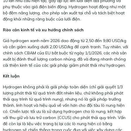
10 lần nhu cầu hiện tại), gây áp lực lên lưới điện địa phương và
phụ thuộc vào giá điện biến động. Hydrogen hoạt động như một
bộ đệm năng lượng, cho phép sản xuất tại chỗ và tách biệt hoạt
động khỏi những ràng buộc của lưới điện.
Rào cản kinh tế và xu hướng chính sách
Giá hydrogen xanh năm 2026 dao động từ 2,50 đến 9,80 USD/kg
và cần giảm xuống dưới 2,00 USD/kg để cạnh tranh. Tuy nhiên, với
chính sách CBAM của EU bắt buộc từ ngày 1/1/2026, các nhà sản
xuất bị đánh thuế lượng carbon nhúng, đã và đang nhanh chóng
cải thiện kinh tế của các giải pháp giảm phát thải như hydrogen.
Kết luận
Hydrogen không phải là giải pháp toàn diện (chỉ giải quyết 1/3
lượng phát thải từ quá trình đốt nhiên liệu, chứ không phải phát
thải quy trình từ quá trình nung), nhưng nó là giải pháp trưởng
thành, linh hoạt và hiệu quả về vốn hơn cho đội tàu lò nung hiện
có. Chiến lược tối ưu là sử dụng hydrogen cho lò nung, kết hợp
với thu giữ và lưu trữ carbon (CCUS) cho phát thải quy trình. Vấn
đề còn lại là liệu việc trang bị lại các lò nung hiện có bằng
hydrogen sẽ chiến thắng trong cuộc đua với việc xây dựng các