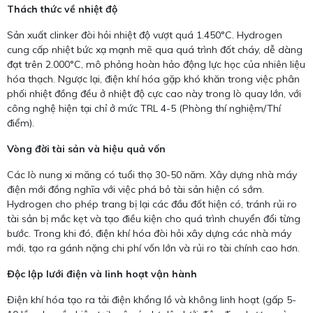
Thách thức về nhiệt độ
Sản xuất clinker đòi hỏi nhiệt độ vượt quá 1.450°C. Hydrogen
cung cấp nhiệt bức xạ mạnh mẽ qua quá trình đốt cháy, dễ dàng
đạt trên 2.000°C, mô phỏng hoàn hảo động lực học của nhiên liệu
hóa thạch. Ngược lại, điện khí hóa gặp khó khăn trong việc phân
phối nhiệt đồng đều ở nhiệt độ cực cao này trong lò quay lớn, với
công nghệ hiện tại chỉ ở mức TRL 4-5 (Phòng thí nghiệm/Thí
điểm).
Vòng đời tài sản và hiệu quả vốn
Các lò nung xi măng có tuổi thọ 30-50 năm. Xây dựng nhà máy
điện mới đồng nghĩa với việc phá bỏ tài sản hiện có sớm.
Hydrogen cho phép trang bị lại các đầu đốt hiện có, tránh rủi ro
tài sản bị mắc kẹt và tạo điều kiện cho quá trình chuyển đổi từng
bước. Trong khi đó, điện khí hóa đòi hỏi xây dựng các nhà máy
mới, tạo ra gánh nặng chi phí vốn lớn và rủi ro tài chính cao hơn.
Độc lập lưới điện và linh hoạt vận hành
Điện khí hóa tạo ra tải điện khổng lồ và không linh hoạt (gấp 5-