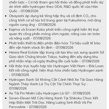
chiến lược – Cơ hội tham gia hội thảo và đồng phát triển dự
án trình diễn hydrogen theo ODA, R&D quốc tế của Hàn
Quốc - 07/08/2026
Obayashi áp dụng bê tông hấp thụ và cố định CO₂ cho
công trình cơ sở lưu trữ trung gian tại Fukushima, mở rộng
nguồn cung ứng - 07/08/2026
Kajima và Enzan Kobo phát triển công nghệ hiển thị trực
quan thi công phần móng vòm ngược, nâng cao an toàn
và năng suất - 07/08/2026
Phát triển thiết bị điện phân điện hóa: Từ hiệu suất tế bào
đến vận hành stack ổn định - 07/08/2026
Heiwa Real Estate tập trung cải tạo khu vực xung quanh Sở
Giao dịch Chứng khoán Tokyo, hướng đến xây dựng khu
phố nhộn nhịp cả ngày thường lẫn cuối tuần - 07/08/2026
Hội thảo trực tuyến hợp tác Hydrogen Việt Nam – Đài Loan:
Kết nối công nghệ, hiện thực hóa chiến lược Hydrogen xanh
- 07/08/2026
Hydrogen Xanh Sẽ Không Cất Cánh Nhờ Xe Tải Giao Hàng:
Ngành Thép Xanh Là Trụ Cột Tài Chính Thực Sự -
07/08/2026
Xe Tải Pin Nhiên Liệu Hydrogen Là Gì? - 07/08/2026
Seven-Eleven Mở Cửa Hàng Xanh Tại Shikoku Chuo: Kết
Hợp Điện Mặt Trời Dọc, Năng Lượng Sinh Khối Và Pin
Perovskite - 07/08/2026