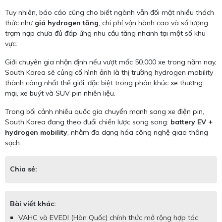
Tuy nhiên, báo cáo cũng cho biết ngành vẫn đối mặt nhiều thách
thức như
giá hydrogen tăng
, chi phí vận hành cao và số lượng
trạm nạp chưa đủ đáp ứng nhu cầu tăng nhanh tại một số khu
vực.
Giới chuyên gia nhận định nếu vượt mốc 50.000 xe trong năm nay,
South Korea sẽ củng cố hình ảnh là thị trường hydrogen mobility
thành công nhất thế giới, đặc biệt trong phân khúc xe thương
mại, xe buýt và SUV pin nhiên liệu.
Trong bối cảnh nhiều quốc gia chuyển mạnh sang xe điện pin,
South Korea đang theo đuổi chiến lược song song:
battery EV +
hydrogen mobility
, nhằm đa dạng hóa công nghệ giao thông
sạch.
Chia sẻ:
Bài viết khác:
VAHC và EVEDI (Hàn Quốc) chính thức mở rộng hợp tác