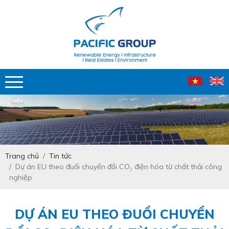
Trang chủ
Tin tức
Dự án EU theo đuổi chuyển đổi CO₂ điện hóa từ chất thải công
nghiệp
DỰ ÁN EU THEO ĐUỔI CHUYỂN