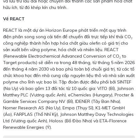
và lưu trữ lâu dài hoặc chuyển đổi thành các sản phẩm hóa chất
hữu ích, từ đó khép kín chu trình.
Về REACT
REACT là một dự án Horizon Europe phát triển một quy trình
điện phân song song cải tiến để chuyển đổi trực tiếp khí thải CO₂
công nghiệp thành hỗn hợp hóa chất giàu olefin có giá trị cho
sản xuất bền vững polyme, hóa chất và nhiên liệu. REACT
(Renewable Electrochemical Advanced Conversion of CO₂ to
Target products) sẽ diễn ra trong 48 tháng, từ tháng 5 năm 2026
đến tháng 4 năm 2030 và bao phủ toàn bộ chuỗi giá trị, từ các tổ
chức khoa học đến nhà cung cấp nguyên liệu thô và nhà sản xuất
polyme cho lĩnh vực bao bì. Tập đoàn được điều phối bởi SINTEF
(Na Uy) và bao gồm 13 đối tác từ 10 quốc gia: VITO (Bỉ), Johnson
Matthey PLC (Vương quốc Anh), eChemicles (Hungary), Procter &
Gamble Services Company NV (Bỉ), IDENER (Tây Ban Nha),
Norner Research AS (Na Uy), Empa (Thụy Sĩ), K1-MET GmbH
(Áo), FARPLAS (Thổ Nhĩ Kỳ), Johnson Matthey Davy Technologies
Ltd (Vương quốc Anh), Holoss (Bồ Đào Nha) và ETA-Florence
Renewable Energies (Ý).