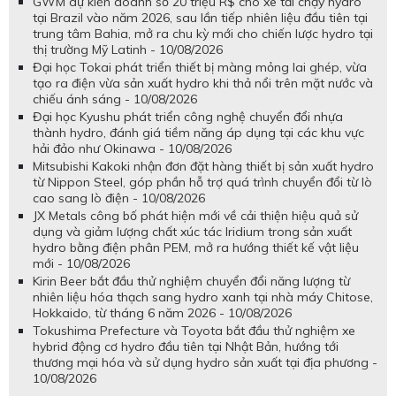
GWM dự kiến doanh số 20 triệu R$ cho xe tải chạy hydro
tại Brazil vào năm 2026, sau lần tiếp nhiên liệu đầu tiên tại
trung tâm Bahia, mở ra chu kỳ mới cho chiến lược hydro tại
thị trường Mỹ Latinh - 10/08/2026
Đại học Tokai phát triển thiết bị màng mỏng lai ghép, vừa
tạo ra điện vừa sản xuất hydro khi thả nổi trên mặt nước và
chiếu ánh sáng - 10/08/2026
Đại học Kyushu phát triển công nghệ chuyển đổi nhựa
thành hydro, đánh giá tiềm năng áp dụng tại các khu vực
hải đảo như Okinawa - 10/08/2026
Mitsubishi Kakoki nhận đơn đặt hàng thiết bị sản xuất hydro
từ Nippon Steel, góp phần hỗ trợ quá trình chuyển đổi từ lò
cao sang lò điện - 10/08/2026
JX Metals công bố phát hiện mới về cải thiện hiệu quả sử
dụng và giảm lượng chất xúc tác Iridium trong sản xuất
hydro bằng điện phân PEM, mở ra hướng thiết kế vật liệu
mới - 10/08/2026
Kirin Beer bắt đầu thử nghiệm chuyển đổi năng lượng từ
nhiên liệu hóa thạch sang hydro xanh tại nhà máy Chitose,
Hokkaido, từ tháng 6 năm 2026 - 10/08/2026
Tokushima Prefecture và Toyota bắt đầu thử nghiệm xe
hybrid động cơ hydro đầu tiên tại Nhật Bản, hướng tới
thương mại hóa và sử dụng hydro sản xuất tại địa phương -
10/08/2026