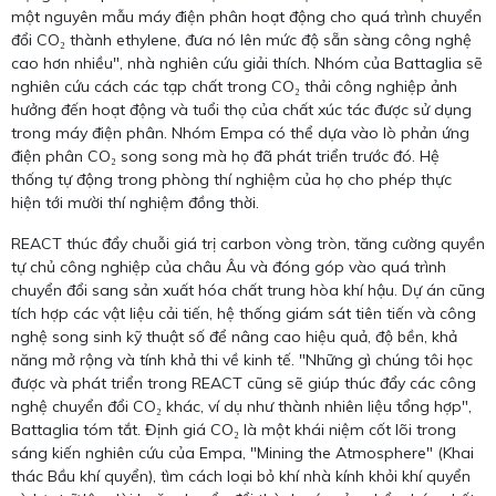
một nguyên mẫu máy điện phân hoạt động cho quá trình chuyển
đổi CO₂ thành ethylene, đưa nó lên mức độ sẵn sàng công nghệ
cao hơn nhiều", nhà nghiên cứu giải thích. Nhóm của Battaglia sẽ
nghiên cứu cách các tạp chất trong CO₂ thải công nghiệp ảnh
hưởng đến hoạt động và tuổi thọ của chất xúc tác được sử dụng
trong máy điện phân. Nhóm Empa có thể dựa vào lò phản ứng
điện phân CO₂ song song mà họ đã phát triển trước đó. Hệ
thống tự động trong phòng thí nghiệm của họ cho phép thực
hiện tới mười thí nghiệm đồng thời.
REACT thúc đẩy chuỗi giá trị carbon vòng tròn, tăng cường quyền
tự chủ công nghiệp của châu Âu và đóng góp vào quá trình
chuyển đổi sang sản xuất hóa chất trung hòa khí hậu. Dự án cũng
tích hợp các vật liệu cải tiến, hệ thống giám sát tiên tiến và công
nghệ song sinh kỹ thuật số để nâng cao hiệu quả, độ bền, khả
năng mở rộng và tính khả thi về kinh tế. "Những gì chúng tôi học
được và phát triển trong REACT cũng sẽ giúp thúc đẩy các công
nghệ chuyển đổi CO₂ khác, ví dụ như thành nhiên liệu tổng hợp",
Battaglia tóm tắt. Định giá CO₂ là một khái niệm cốt lõi trong
sáng kiến nghiên cứu của Empa, "Mining the Atmosphere" (Khai
thác Bầu khí quyển), tìm cách loại bỏ khí nhà kính khỏi khí quyển