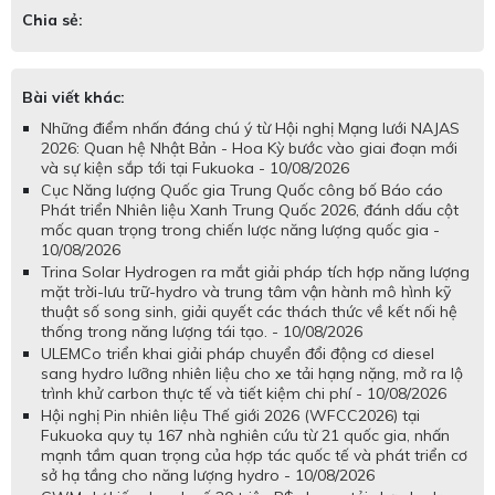
Chia sẻ:
Bài viết khác:
Những điểm nhấn đáng chú ý từ Hội nghị Mạng lưới NAJAS
2026: Quan hệ Nhật Bản - Hoa Kỳ bước vào giai đoạn mới
và sự kiện sắp tới tại Fukuoka - 10/08/2026
Cục Năng lượng Quốc gia Trung Quốc công bố Báo cáo
Phát triển Nhiên liệu Xanh Trung Quốc 2026, đánh dấu cột
mốc quan trọng trong chiến lược năng lượng quốc gia -
10/08/2026
Trina Solar Hydrogen ra mắt giải pháp tích hợp năng lượng
mặt trời-lưu trữ-hydro và trung tâm vận hành mô hình kỹ
thuật số song sinh, giải quyết các thách thức về kết nối hệ
thống trong năng lượng tái tạo. - 10/08/2026
ULEMCo triển khai giải pháp chuyển đổi động cơ diesel
sang hydro lưỡng nhiên liệu cho xe tải hạng nặng, mở ra lộ
trình khử carbon thực tế và tiết kiệm chi phí - 10/08/2026
Hội nghị Pin nhiên liệu Thế giới 2026 (WFCC2026) tại
Fukuoka quy tụ 167 nhà nghiên cứu từ 21 quốc gia, nhấn
mạnh tầm quan trọng của hợp tác quốc tế và phát triển cơ
sở hạ tầng cho năng lượng hydro - 10/08/2026