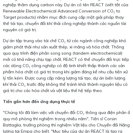
nghiệp thâm dụng carbon này. Dự án có tên REACT (viết tắt của
Renewable Electrochemical Advanced Conversion of CO₂ to
Target products) nhằm mục đích cung cấp một giải pháp thay
thế tái tạo, chuyển đổi khí thải công nghiệp thành các nguồn tài
nguyên có giá trị.
Dự án tập trung vào tái chế CO₂ từ các ngành công nghiệp khó
giảm phát thải như sản xuất thép, xi măng và hóa chất. Thông
qua quy trình điện phân song song (tandem electrochemical)
mới có khả năng chịu tạp chất, REACT có thể chuyển đổi trực tiếp
các dòng CO₂ công nghiệp có độ tinh khiết thấp thành các sản
phẩm hóa chất có giá trị trong khi giảm đáng kể nhu cầu tiền xử
lý tốn kém. Được cung cấp năng lượng tái tạo, dự án biến lượng
khí thải CO₂ trước đây không thể tránh khỏi thành nguyên liệu có
giá trị cho các hóa chất và vật liệu thế hệ tiếp theo.
Tiến gần hơn đến ứng dụng thực tế
"Chúng tôi đã làm việc với chuyển đổi CO₂ thông qua điện phân ở
quy mô phòng thí nghiệm trong nhiều năm", Tiến sĩ Corsin
Battaglia, trưởng phòng thí nghiệm Vật liệu cho Chuyển đổi Năng
lượng tại Empa cho biết. "Mục tiêu của dự án REACT là tạo ra