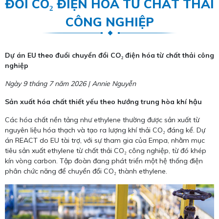
ĐỔI CO₂ ĐIỆN HÓA TỪ CHẤT THẢI
CÔNG NGHIỆP
Dự án EU theo đuổi chuyển đổi CO₂ điện hóa từ chất thải công
nghiệp
Ngày 9 tháng 7 năm 2026 | Annie Nguyễn
Sản xuất hóa chất thiết yếu theo hướng trung hòa khí hậu
Các hóa chất nền tảng như ethylene thường được sản xuất từ
nguyên liệu hóa thạch và tạo ra lượng khí thải CO₂ đáng kể. Dự
án REACT do EU tài trợ, với sự tham gia của Empa, nhằm mục
tiêu sản xuất ethylene từ chất thải CO₂ công nghiệp, từ đó khép
kín vòng carbon. Tập đoàn đang phát triển một hệ thống điện
phân chức năng để chuyển đổi CO₂ thành ethylene.