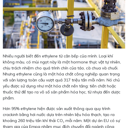
Nhiều người biết đến ethylene từ căn bếp của mình. Loại khí
không màu, có mùi ngọt này là một hormone thực vật tự nhiên,
chịu trách nhiệm cho quá trình chín của táo, cà chua và chuối.
Nhưng ethylene cũng là một hóa chất công nghiệp quan trọng
với sản lượng toàn cầu vượt quá 317 triệu tấn mỗi năm. Nó chủ
yếu được sử dụng như một hóa chất nền tảng: tiền chất hoặc
thuốc thử để tạo ra vô số sản phẩm hóa học, từ nhựa đến dược
phẩm.
Hơn 95% ethylene hiện được sản xuất thông qua quy trình
crackinh bằng hơi nước dựa trên nhiên liệu hóa thạch, tạo ra
khoảng 260 triệu tấn khí thải CO₂ mỗi năm. Một dự án EU có sự
tham gia của Empa nhằm mục đích chuyển đổi ngành công