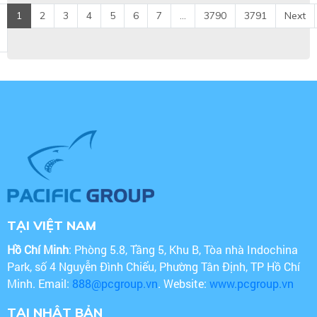
1
2
3
4
5
6
7
...
3790
3791
Next
TẠI VIỆT NAM
Hồ Chí Minh
: Phòng 5.8, Tầng 5, Khu B, Tòa nhà Indochina
Park, số 4 Nguyễn Đình Chiểu, Phường Tân Định, TP Hồ Chí
Minh. Email:
888@pcgroup.vn
. Website:
www.pcgroup.vn
TẠI NHẬT BẢN