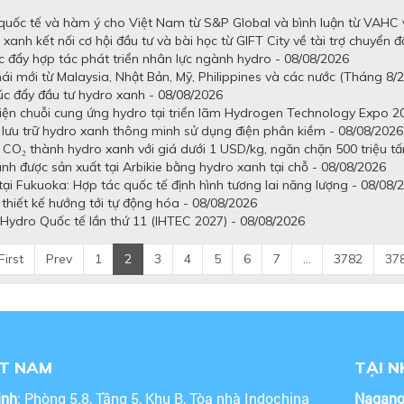
quốc tế và hàm ý cho Việt Nam từ S&P Global và bình luận từ VAHC v
anh kết nối cơ hội đầu tư và bài học từ GIFT City về tài trợ chuyển đ
c đẩy hợp tác phát triển nhân lực ngành hydro - 08/08/2026
ái mới từ Malaysia, Nhật Bản, Mỹ, Philippines và các nước (Tháng 8/
úc đẩy đầu tư hydro xanh - 08/08/2026
 diện chuỗi cung ứng hydro tại triển lãm Hydrogen Technology Expo 2
à lưu trữ hydro xanh thông minh sử dụng điện phân kiềm - 08/08/2026
à CO₂ thành hydro xanh với giá dưới 1 USD/kg, ngăn chặn 500 triệu tấ
 được sản xuất tại Arbikie bằng hydro xanh tại chỗ - 08/08/2026
ại Fukuoka: Hợp tác quốc tế định hình tương lai năng lượng - 08/08/
 thiết kế hướng tới tự động hóa - 08/08/2026
Hydro Quốc tế lần thứ 11 (IHTEC 2027) - 08/08/2026
First
Prev
1
2
3
4
5
6
7
...
3782
37
ỆT NAM
TẠI 
inh
: Phòng 5.8, Tầng 5, Khu B, Tòa nhà Indochina
Nagan