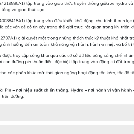
85A1) tập trung vào giao thức truyền thông giữa xe hydro và trụ ti
 tầng và giao thức sạc.
415A1) tập trung vào điều khiển khởi động, chu trình thanh lọc (pu
các vấn đề độ tin cậy trong thế giới thực, rất quan trọng khi triển k
707A1) giải quyết một trong những thách thức kỹ thuật khó nhất tron
nh hưởng đến an toàn, khả năng vận hành, hành vi nhiệt và bố trí 
được truy cập công khai qua các cơ sở dữ liệu bằng sáng chế, nhưng
con đường pin thuần điện, đặc biệt tập trung vào động cơ đốt trong 
 các phân khúc mà: thời gian ngừng hoạt động tốn kém, tốc độ tiếp nh
là:
Pin – nơi hiệu suất chiến thắng. Hydro – nơi hành vi vận hành 
n trên đường.