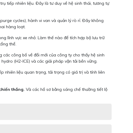
ếp nhiên liệu. Đây là tư duy về hệ sinh thái, tương tự
rge cycles), hành vi van và quản lý rò rỉ. Đây không
hai hàng loạt.
g lĩnh vực xe nhỏ: Làm thế nào để tích hợp bộ lưu trữ
tổng thể.
 các công bố về đổi mới của công ty cho thấy hệ sinh
hydro (H2-ICE) và các giải pháp vận tải bền vững.
iên liệu quan trọng, tải trọng có giá trị và tính liên
chiến thắng.
Và các hồ sơ bằng sáng chế thường tiết lộ