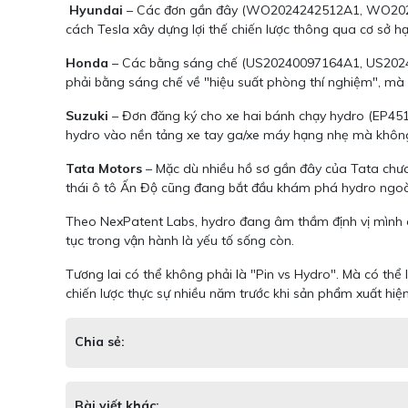
Hyundai
– Các đơn gần đây (WO2024242512A1, WO20242198
cách Tesla xây dựng lợi thế chiến lược thông qua cơ sở hạ
Honda
– Các bằng sáng chế (US20240097164A1, US20240088
phải bằng sáng chế về "hiệu suất phòng thí nghiệm", mà là 
Suzuki
– Đơn đăng ký cho xe hai bánh chạy hydro (EP4512
hydro vào nền tảng xe tay ga/xe máy hạng nhẹ mà không ả
Tata Motors
– Mặc dù nhiều hồ sơ gần đây của Tata chưa 
thái ô tô Ấn Độ cũng đang bắt đầu khám phá hydro ngoài 
Theo NexPatent Labs, hydro đang âm thầm định vị mình cho
tục trong vận hành là yếu tố sống còn.
Tương lai có thể không phải là "Pin vs Hydro". Mà có thể 
chiến lược thực sự nhiều năm trước khi sản phẩm xuất hiệ
Chia sẻ:
Bài viết khác: