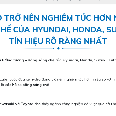
 TRỞ NÊN NGHIÊM TÚC HƠN 
HẾ CỦA HYUNDAI, HONDA, SU
TÍN HIỆU RÕ RÀNG NHẤT
i tưởng tượng – Bằng sáng chế của Hyundai, Honda, Suzuki, Tata 
abs, cuộc đua xe hydro đang trở nên nghiêm túc hơn nhiều so với nhữ
h là
các hồ sơ bằng sáng chế
.
Kawasaki và Toyota
cho thấy ngành công nghiệp đã vượt qua câu hỏ