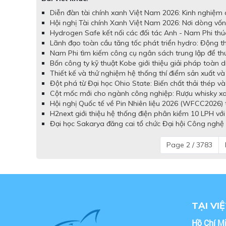
Diễn đàn tài chính xanh Việt Nam 2026: Kinh nghiệm 
Hội nghị Tài chính Xanh Việt Nam 2026: Nơi dòng vốn x
Hydrogen Safe kết nối các đối tác Anh - Nam Phi thú
Lãnh đạo toàn cầu tăng tốc phát triển hydro: Động th
Nam Phi tìm kiếm công cụ ngân sách trung lập để th
Bốn công ty kỹ thuật Kobe giới thiệu giải pháp toàn
Thiết kế và thử nghiệm hệ thống thí điểm sản xuất v
Đột phá từ Đại học Ohio State: Biến chất thải thép v
Cột mốc mới cho ngành công nghiệp: Rượu whisky xanh
Hội nghị Quốc tế về Pin Nhiên liệu 2026 (WFCC2026) t
H2next giới thiệu hệ thống điện phân kiềm 10 LPH với
Đại học Sakarya đăng cai tổ chức Đại hội Công nghệ 
Page 2 / 3783
TẠI VI
Hồ Chí M