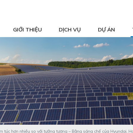
GIỚI THIỆU
DỊCH VỤ
DỰ ÁN
 túc hơn nhiều so với tưởng tượng – Bằng sáng chế của Hyundai, Hon