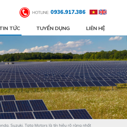
0936.917.386
HOTLINE:
TIN TỨC
TUYỂN DỤNG
LIÊN HỆ
da, Suzuki, Tata Motors là tín hiệu rõ ràng nhất