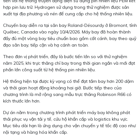
tiến với hệ thống truyền động điện sử dụng pin nhiên liệu PEM kết
hợp pin lưu trữ. Hydrogen sử dụng trong thử nghiệm được sản
xuất tại địa phương và nén để cung cấp cho hệ thống nhiên liệu.
Chuyến bay diễn ra tại sân bay Roland-Désourdy ở Bromont, tỉnh
Québec, Canada vào ngày 10/4/2026. Máy bay đã hoàn thành
đầy đủ một vòng bay tiêu chuẩn bao gồm cất cánh, bay theo quỹ
đạo sân bay, tiếp cận và hạ cánh an toàn.
Theo đơn vị phát triển, đây là bước tiến lớn so với thử nghiệm
năm 2025, khi trực thăng chỉ bay trong thời gian ngắn và mới đạt
phần lớn công suất từ hệ thống pin nhiên liệu.
Hệ thống hiện tại được kỳ vọng có thể đạt tầm bay hơn 200 dặm
và thời gian hoạt động khoảng hai giờ. Bước tiếp theo của
chương trình là mở rộng sang mẫu trực thăng Robinson R66 có
kích thước lớn hơn.
Dự án nằm trong chương trình phát triển máy bay không phát
thải phục vụ vận tải y tế, cứu hộ khẩn cấp và logistics khu vực.
Mục tiêu dài hạn là ứng dụng cho vận chuyển y tế tốc độ cao như
nội tạng và hàng hóa khẩn cấp.