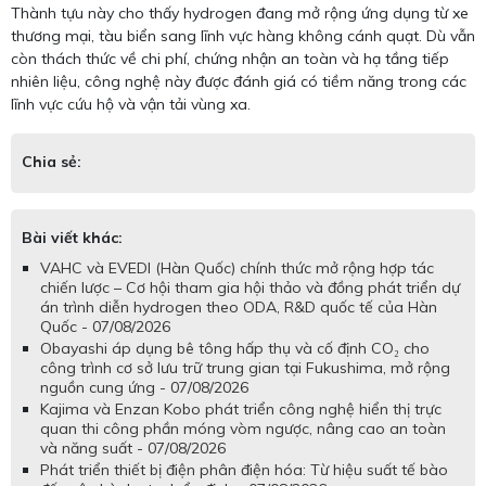
Thành tựu này cho thấy hydrogen đang mở rộng ứng dụng từ xe
thương mại, tàu biển sang lĩnh vực hàng không cánh quạt. Dù vẫn
còn thách thức về chi phí, chứng nhận an toàn và hạ tầng tiếp
nhiên liệu, công nghệ này được đánh giá có tiềm năng trong các
lĩnh vực cứu hộ và vận tải vùng xa.
Chia sẻ:
Bài viết khác:
VAHC và EVEDI (Hàn Quốc) chính thức mở rộng hợp tác
chiến lược – Cơ hội tham gia hội thảo và đồng phát triển dự
án trình diễn hydrogen theo ODA, R&D quốc tế của Hàn
Quốc - 07/08/2026
Obayashi áp dụng bê tông hấp thụ và cố định CO₂ cho
công trình cơ sở lưu trữ trung gian tại Fukushima, mở rộng
nguồn cung ứng - 07/08/2026
Kajima và Enzan Kobo phát triển công nghệ hiển thị trực
quan thi công phần móng vòm ngược, nâng cao an toàn
và năng suất - 07/08/2026
Phát triển thiết bị điện phân điện hóa: Từ hiệu suất tế bào