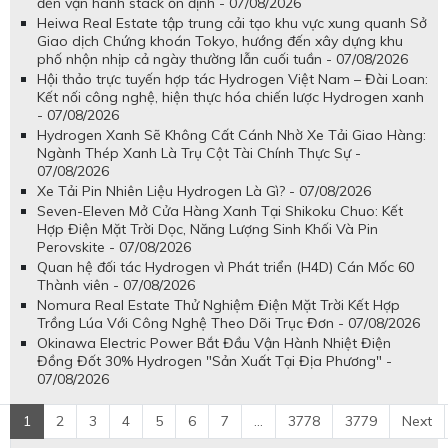
đến vận hành stack ổn định - 07/08/2026
Heiwa Real Estate tập trung cải tạo khu vực xung quanh Sở
Giao dịch Chứng khoán Tokyo, hướng đến xây dựng khu
phố nhộn nhịp cả ngày thường lẫn cuối tuần - 07/08/2026
Hội thảo trực tuyến hợp tác Hydrogen Việt Nam – Đài Loan:
Kết nối công nghệ, hiện thực hóa chiến lược Hydrogen xanh
- 07/08/2026
Hydrogen Xanh Sẽ Không Cất Cánh Nhờ Xe Tải Giao Hàng:
Ngành Thép Xanh Là Trụ Cột Tài Chính Thực Sự -
07/08/2026
Xe Tải Pin Nhiên Liệu Hydrogen Là Gì? - 07/08/2026
Seven-Eleven Mở Cửa Hàng Xanh Tại Shikoku Chuo: Kết
Hợp Điện Mặt Trời Dọc, Năng Lượng Sinh Khối Và Pin
Perovskite - 07/08/2026
Quan hệ đối tác Hydrogen vì Phát triển (H4D) Cán Mốc 60
Thành viên - 07/08/2026
Nomura Real Estate Thử Nghiệm Điện Mặt Trời Kết Hợp
Trồng Lúa Với Công Nghệ Theo Dõi Trục Đơn - 07/08/2026
Okinawa Electric Power Bắt Đầu Vận Hành Nhiệt Điện
Đồng Đốt 30% Hydrogen "Sản Xuất Tại Địa Phương" -
07/08/2026
1
2
3
4
5
6
7
...
3778
3779
Next