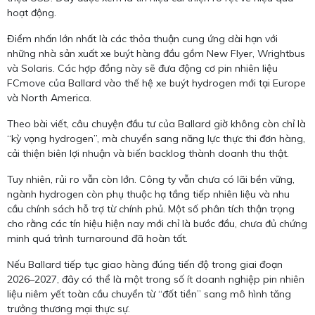
hoạt động.
Điểm nhấn lớn nhất là các thỏa thuận cung ứng dài hạn với
những nhà sản xuất xe buýt hàng đầu gồm New Flyer, Wrightbus
và Solaris. Các hợp đồng này sẽ đưa động cơ pin nhiên liệu
FCmove của Ballard vào thế hệ xe buýt hydrogen mới tại Europe
và North America.
Theo bài viết, câu chuyện đầu tư của Ballard giờ không còn chỉ là
“kỳ vọng hydrogen”, mà chuyển sang năng lực thực thi đơn hàng,
cải thiện biên lợi nhuận và biến backlog thành doanh thu thật.
Tuy nhiên, rủi ro vẫn còn lớn. Công ty vẫn chưa có lãi bền vững,
ngành hydrogen còn phụ thuộc hạ tầng tiếp nhiên liệu và nhu
cầu chính sách hỗ trợ từ chính phủ. Một số phân tích thận trọng
cho rằng các tín hiệu hiện nay mới chỉ là bước đầu, chưa đủ chứng
minh quá trình turnaround đã hoàn tất.
Nếu Ballard tiếp tục giao hàng đúng tiến độ trong giai đoạn
2026–2027, đây có thể là một trong số ít doanh nghiệp pin nhiên
liệu niêm yết toàn cầu chuyển từ “đốt tiền” sang mô hình tăng
trưởng thương mại thực sự.