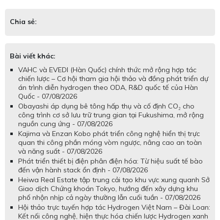
Chia sẻ:
Bài viết khác:
VAHC và EVEDI (Hàn Quốc) chính thức mở rộng hợp tác
chiến lược – Cơ hội tham gia hội thảo và đồng phát triển dự
án trình diễn hydrogen theo ODA, R&D quốc tế của Hàn
Quốc - 07/08/2026
Obayashi áp dụng bê tông hấp thụ và cố định CO₂ cho
công trình cơ sở lưu trữ trung gian tại Fukushima, mở rộng
nguồn cung ứng - 07/08/2026
Kajima và Enzan Kobo phát triển công nghệ hiển thị trực
quan thi công phần móng vòm ngược, nâng cao an toàn
và năng suất - 07/08/2026
Phát triển thiết bị điện phân điện hóa: Từ hiệu suất tế bào
đến vận hành stack ổn định - 07/08/2026
Heiwa Real Estate tập trung cải tạo khu vực xung quanh Sở
Giao dịch Chứng khoán Tokyo, hướng đến xây dựng khu
phố nhộn nhịp cả ngày thường lẫn cuối tuần - 07/08/2026
Hội thảo trực tuyến hợp tác Hydrogen Việt Nam – Đài Loan:
Kết nối công nghệ, hiện thực hóa chiến lược Hydrogen xanh