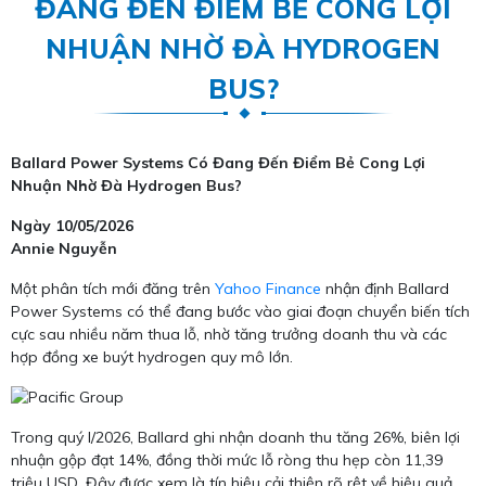
ĐANG ĐẾN ĐIỂM BẺ CONG LỢI
NHUẬN NHỜ ĐÀ HYDROGEN
BUS?
Ballard Power Systems Có Đang Đến Điểm Bẻ Cong Lợi
Nhuận Nhờ Đà Hydrogen Bus?
Ngày 10/05/2026
Annie Nguyễn
Một phân tích mới đăng trên
Yahoo Finance
nhận định Ballard
Power Systems có thể đang bước vào giai đoạn chuyển biến tích
cực sau nhiều năm thua lỗ, nhờ tăng trưởng doanh thu và các
hợp đồng xe buýt hydrogen quy mô lớn.
Trong quý I/2026, Ballard ghi nhận doanh thu tăng 26%, biên lợi
nhuận gộp đạt 14%, đồng thời mức lỗ ròng thu hẹp còn 11,39
triệu USD. Đây được xem là tín hiệu cải thiện rõ rệt về hiệu quả