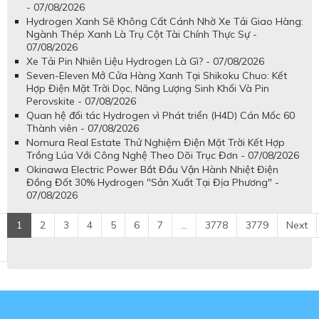
- 07/08/2026
Hydrogen Xanh Sẽ Không Cất Cánh Nhờ Xe Tải Giao Hàng:
Ngành Thép Xanh Là Trụ Cột Tài Chính Thực Sự -
07/08/2026
Xe Tải Pin Nhiên Liệu Hydrogen Là Gì? - 07/08/2026
Seven-Eleven Mở Cửa Hàng Xanh Tại Shikoku Chuo: Kết
Hợp Điện Mặt Trời Dọc, Năng Lượng Sinh Khối Và Pin
Perovskite - 07/08/2026
Quan hệ đối tác Hydrogen vì Phát triển (H4D) Cán Mốc 60
Thành viên - 07/08/2026
Nomura Real Estate Thử Nghiệm Điện Mặt Trời Kết Hợp
Trồng Lúa Với Công Nghệ Theo Dõi Trục Đơn - 07/08/2026
Okinawa Electric Power Bắt Đầu Vận Hành Nhiệt Điện
Đồng Đốt 30% Hydrogen "Sản Xuất Tại Địa Phương" -
07/08/2026
1
2
3
4
5
6
7
...
3778
3779
Next