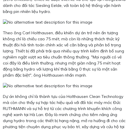
dành cho đối tác Siesling Eelde, với toàn bộ hệ thống vận hành
bằng pin nhiên liệu hydro.
Theo ông Carl Holthausen, điều khiến dự án trở nên ấn tượng
không chỉ là chiều cao 75 mét, mà còn là những thách thức kỹ
thuật đòi hỏi tính toán chính xác về cân bằng và phân bố trọng
lượng. Thiết bị đã phải trải qua nhiều quy trình kiểm định bổ sung
nghiêm ngặt vượt xa tiêu chuẩn thông thường. "Mọi người có vẻ
coi đây là điều bình thường, nhưng một giàn nâng 75 mét hoạt
động bằng hydro với lượng khí thải bằng 0 thực sự là một sản
phẩm đặc biệt", ông Holthausen nhấn mạnh.
Dự án không chỉ là thành tựu của Holthausen Clean Technology
mà còn cho thấy sự hợp tác hiệu quả với đối tác máy móc Đức
RUTHMANN và sự hỗ trợ từ các chương trình khuyến khích công
nghệ xanh tại Hà Lan. Đây là minh chứng cho tiềm năng ứng
dụng hydro trong các thiết bị hạng nặng, mở ra hướng đi cho các
phương tiện chuyên dụng phục vụ bảo trì, xây dựng và cứu hộ tại