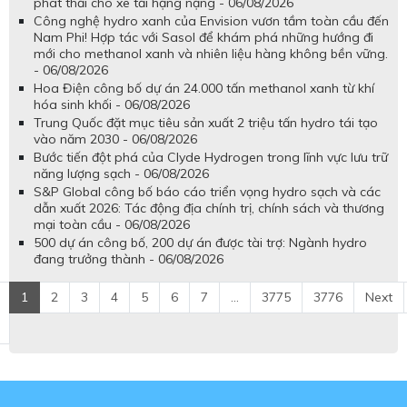
phát thải cho xe tải hạng nặng - 06/08/2026
Công nghệ hydro xanh của Envision vươn tầm toàn cầu đến
Nam Phi! Hợp tác với Sasol để khám phá những hướng đi
mới cho methanol xanh và nhiên liệu hàng không bền vững.
- 06/08/2026
Hoa Điện công bố dự án 24.000 tấn methanol xanh từ khí
hóa sinh khối - 06/08/2026
Trung Quốc đặt mục tiêu sản xuất 2 triệu tấn hydro tái tạo
vào năm 2030 - 06/08/2026
Bước tiến đột phá của Clyde Hydrogen trong lĩnh vực lưu trữ
năng lượng sạch - 06/08/2026
S&P Global công bố báo cáo triển vọng hydro sạch và các
dẫn xuất 2026: Tác động địa chính trị, chính sách và thương
mại toàn cầu - 06/08/2026
500 dự án công bố, 200 dự án được tài trợ: Ngành hydro
đang trưởng thành - 06/08/2026
1
2
3
4
5
6
7
...
3775
3776
Next