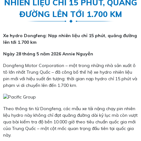
NHIÊN LIỆU CHỈ 15 PHÚT, QUÃNG
ĐƯỜNG LÊN TỚI 1.700 KM
Xe hydro Dongfeng: Nạp nhiên liệu chỉ 15 phút, quãng đường
lên tới 1.700 km
Ngày 28 tháng 5 năm 2026
Annie Nguyễn
Dongfeng Motor Corporation – một trong những nhà sản xuất ô
tô lớn nhất Trung Quốc – đã công bố thế hệ xe hydro nhiên liệu
pin mới với hiệu suất ấn tượng: thời gian nạp hydro chỉ 15 phút và
phạm vi di chuyển lên đến 1.700 km.
Theo thông tin từ Dongfeng, các mẫu xe tải nặng chạy pin nhiên
liệu hydro này không chỉ đạt quãng đường dài kỷ lục mà còn vượt
qua bài kiểm tra độ bền 10.000 giờ theo tiêu chuẩn quốc gia mới
của Trung Quốc – một cột mốc quan trọng đầu tiên tại quốc gia
này.