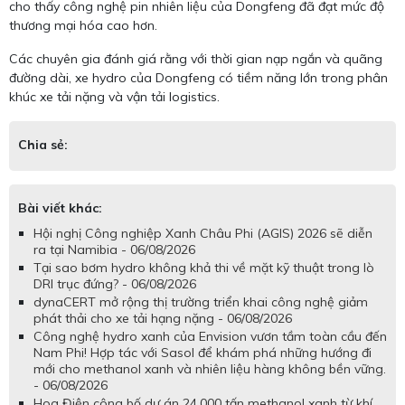
cho thấy công nghệ pin nhiên liệu của Dongfeng đã đạt mức độ
thương mại hóa cao hơn.
Các chuyên gia đánh giá rằng với thời gian nạp ngắn và quãng
đường dài, xe hydro của Dongfeng có tiềm năng lớn trong phân
khúc xe tải nặng và vận tải logistics.
Chia sẻ:
Bài viết khác:
Hội nghị Công nghiệp Xanh Châu Phi (AGIS) 2026 sẽ diễn
ra tại Namibia - 06/08/2026
Tại sao bơm hydro không khả thi về mặt kỹ thuật trong lò
DRI trục đứng? - 06/08/2026
dynaCERT mở rộng thị trường triển khai công nghệ giảm
phát thải cho xe tải hạng nặng - 06/08/2026
Công nghệ hydro xanh của Envision vươn tầm toàn cầu đến
Nam Phi! Hợp tác với Sasol để khám phá những hướng đi
mới cho methanol xanh và nhiên liệu hàng không bền vững.
- 06/08/2026
Hoa Điện công bố dự án 24.000 tấn methanol xanh từ khí