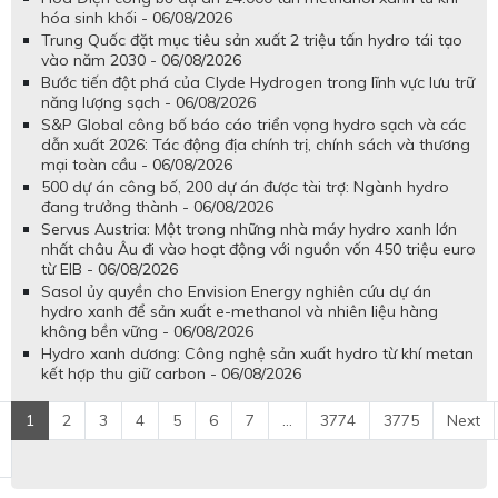
hóa sinh khối - 06/08/2026
Trung Quốc đặt mục tiêu sản xuất 2 triệu tấn hydro tái tạo
vào năm 2030 - 06/08/2026
Bước tiến đột phá của Clyde Hydrogen trong lĩnh vực lưu trữ
năng lượng sạch - 06/08/2026
S&P Global công bố báo cáo triển vọng hydro sạch và các
dẫn xuất 2026: Tác động địa chính trị, chính sách và thương
mại toàn cầu - 06/08/2026
500 dự án công bố, 200 dự án được tài trợ: Ngành hydro
đang trưởng thành - 06/08/2026
Servus Austria: Một trong những nhà máy hydro xanh lớn
nhất châu Âu đi vào hoạt động với nguồn vốn 450 triệu euro
từ EIB - 06/08/2026
Sasol ủy quyền cho Envision Energy nghiên cứu dự án
hydro xanh để sản xuất e-methanol và nhiên liệu hàng
không bền vững - 06/08/2026
Hydro xanh dương: Công nghệ sản xuất hydro từ khí metan
kết hợp thu giữ carbon - 06/08/2026
1
2
3
4
5
6
7
...
3774
3775
Next