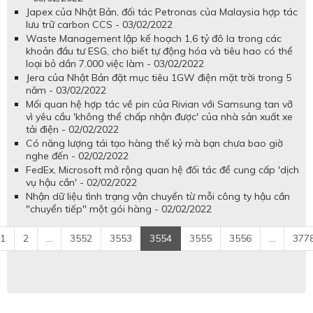
Japex của Nhật Bản, đối tác Petronas của Malaysia hợp tác
lưu trữ carbon CCS - 03/02/2022
Waste Management lập kế hoạch 1,6 tỷ đô la trong các
khoản đầu tư ESG, cho biết tự động hóa và tiêu hao có thể
loại bỏ dần 7.000 việc làm - 03/02/2022
Jera của Nhật Bản đặt mục tiêu 1GW điện mặt trời trong 5
năm - 03/02/2022
Mối quan hệ hợp tác về pin của Rivian với Samsung tan vỡ
vì yêu cầu 'không thể chấp nhận được' của nhà sản xuất xe
tải điện - 02/02/2022
Có năng lượng tái tạo hàng thế kỷ mà bạn chưa bao giờ
nghe đến - 02/02/2022
FedEx, Microsoft mở rộng quan hệ đối tác để cung cấp 'dịch
vụ hậu cần' - 02/02/2022
Nhận dữ liệu tình trạng vận chuyển từ mỗi công ty hậu cần
"chuyển tiếp" một gói hàng - 02/02/2022
1
2
...
3552
3553
3554
3555
3556
...
377