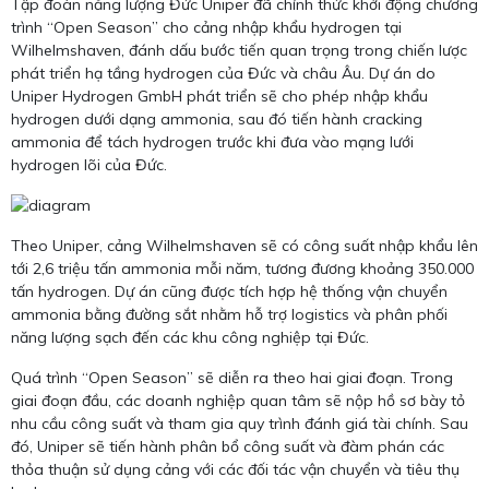
Tập đoàn năng lượng Đức Uniper đã chính thức khởi động chương
trình “Open Season” cho cảng nhập khẩu hydrogen tại
Wilhelmshaven, đánh dấu bước tiến quan trọng trong chiến lược
phát triển hạ tầng hydrogen của Đức và châu Âu. Dự án do
Uniper Hydrogen GmbH phát triển sẽ cho phép nhập khẩu
hydrogen dưới dạng ammonia, sau đó tiến hành cracking
ammonia để tách hydrogen trước khi đưa vào mạng lưới
hydrogen lõi của Đức.
Theo Uniper, cảng Wilhelmshaven sẽ có công suất nhập khẩu lên
tới 2,6 triệu tấn ammonia mỗi năm, tương đương khoảng 350.000
tấn hydrogen. Dự án cũng được tích hợp hệ thống vận chuyển
ammonia bằng đường sắt nhằm hỗ trợ logistics và phân phối
năng lượng sạch đến các khu công nghiệp tại Đức.
Quá trình “Open Season” sẽ diễn ra theo hai giai đoạn. Trong
giai đoạn đầu, các doanh nghiệp quan tâm sẽ nộp hồ sơ bày tỏ
nhu cầu công suất và tham gia quy trình đánh giá tài chính. Sau
đó, Uniper sẽ tiến hành phân bổ công suất và đàm phán các
thỏa thuận sử dụng cảng với các đối tác vận chuyển và tiêu thụ