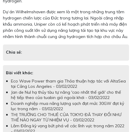
hydrogen.
Dự án Wilhelmshaven được xem là một trong những trung tâm
hydrogen chiến lược của Đức trong tương lai. Ngoài cảng nhập
khẩu ammonia, Uniper còn có kế hoạch phát triển nhà máy điện
phân công suất lớn sử dụng năng lượng tái tạo tại khu vực này
nhằm hình thành chuỗi cung ứng hydrogen tích hợp cho châu Âu.
Chia sẻ:
Bài viết khác:
Eco Wave Power tham gia Thỏa thuận hợp tác với AltaSea
tại Cảng Los Angeles - 03/02/2022
Jan de Nul hạ thủy tàu tự nâng 'cao nhất thế giới' cho thế
hệ tiếp theo của tuabin gió ngoài khơi - 03/02/2022
Doanh nghiệp mua năng lượng sạch đạt mức 30GW đạt kỷ
lục trong năm - 03/02/2022
THỊ TRƯỜNG CHO THUÊ CỦA TOKYO ĐÃ THAY ĐỔI NHƯ
THẾ NÀO NGAY TỪ NHIỆM VỤ - 03/02/2022
Lâm Đồng kỳ vọng bứt phá về các lĩnh vực trong năm 2022
- 03/02/2022