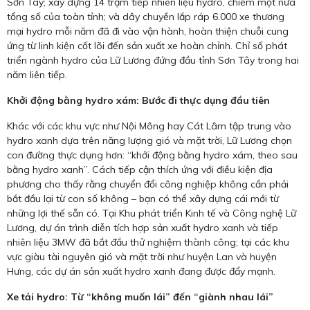
Sơn Tây; xây dựng 14 trạm tiếp nhiên liệu hydro, chiếm một nửa
tổng số của toàn tỉnh; và dây chuyền lắp ráp 6.000 xe thương
mại hydro mỗi năm đã đi vào vận hành, hoàn thiện chuỗi cung
ứng từ linh kiện cốt lõi đến sản xuất xe hoàn chỉnh. Chỉ số phát
triển ngành hydro của Lữ Lương đứng đầu tỉnh Sơn Tây trong hai
năm liên tiếp.
Khởi động bằng hydro xám: Bước đi thực dụng đầu tiên
Khác với các khu vực như Nội Mông hay Cát Lâm tập trung vào
hydro xanh dựa trên năng lượng gió và mặt trời, Lữ Lương chọn
con đường thực dụng hơn: “khởi động bằng hydro xám, theo sau
bằng hydro xanh”. Cách tiếp cận thích ứng với điều kiện địa
phương cho thấy rằng chuyển đổi công nghiệp không cần phải
bắt đầu lại từ con số không – bạn có thể xây dựng cái mới từ
những lợi thế sẵn có. Tại Khu phát triển Kinh tế và Công nghệ Lữ
Lương, dự án trình diễn tích hợp sản xuất hydro xanh và tiếp
nhiên liệu 3MW đã bắt đầu thử nghiệm thành công; tại các khu
vực giàu tài nguyên gió và mặt trời như huyện Lan và huyện
Hưng, các dự án sản xuất hydro xanh đang được đẩy mạnh.
Xe tải hydro: Từ “không muốn lái” đến “giành nhau lái”