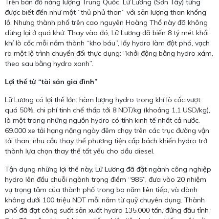
Trên bản đồ năng lượng Trung Quốc, Lữ Lương (Sơn Tây) từng
được biết đến như một “thủ phủ than” với sản lượng than khổng
lồ. Nhưng thành phố trên cao nguyên Hoàng Thổ này đã không
dừng lại ở quá khứ. Thay vào đó, Lữ Lương đã biến 8 tỷ mét khối
khí lò cốc mỗi năm thành “kho báu”, lấy hydro làm đột phá, vạch
ra một lộ trình chuyển đổi thực dụng: “khởi động bằng hydro xám,
theo sau bằng hydro xanh”.
Lợi thế từ “tài sản gia đình”
Lữ Lương có lợi thế lớn: hàm lượng hydro trong khí lò cốc vượt
quá 50%, chi phí tinh chế thấp tới 8 NDT/kg (khoảng 1,1 USD/kg),
là một trong những nguồn hydro có tính kinh tế nhất cả nước.
69.000 xe tải hạng nặng ngày đêm chạy trên các trục đường vận
tải than, nhu cầu thay thế phương tiện cấp bách khiến hydro trở
thành lựa chọn thay thế tất yếu cho dầu diesel.
Tận dụng những lợi thế này, Lữ Lương đã đặt ngành công nghiệp
hydro lên đầu chuỗi ngành trọng điểm “985”, đưa vào 20 nhiệm
vụ trọng tâm của thành phố trong ba năm liên tiếp, và dành
không dưới 100 triệu NDT mỗi năm từ quỹ chuyên dụng. Thành
phố đã đạt công suất sản xuất hydro 135.000 tấn, đứng đầu tỉnh