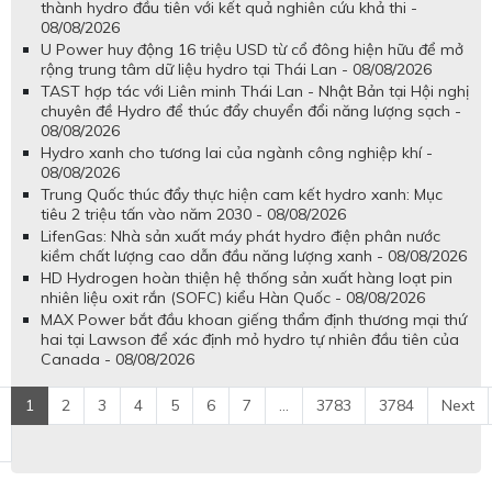
thành hydro đầu tiên với kết quả nghiên cứu khả thi -
08/08/2026
U Power huy động 16 triệu USD từ cổ đông hiện hữu để mở
rộng trung tâm dữ liệu hydro tại Thái Lan - 08/08/2026
TAST hợp tác với Liên minh Thái Lan - Nhật Bản tại Hội nghị
chuyên đề Hydro để thúc đẩy chuyển đổi năng lượng sạch -
08/08/2026
Hydro xanh cho tương lai của ngành công nghiệp khí -
08/08/2026
Trung Quốc thúc đẩy thực hiện cam kết hydro xanh: Mục
tiêu 2 triệu tấn vào năm 2030 - 08/08/2026
LifenGas: Nhà sản xuất máy phát hydro điện phân nước
kiềm chất lượng cao dẫn đầu năng lượng xanh - 08/08/2026
HD Hydrogen hoàn thiện hệ thống sản xuất hàng loạt pin
nhiên liệu oxit rắn (SOFC) kiểu Hàn Quốc - 08/08/2026
MAX Power bắt đầu khoan giếng thẩm định thương mại thứ
hai tại Lawson để xác định mỏ hydro tự nhiên đầu tiên của
Canada - 08/08/2026
1
2
3
4
5
6
7
...
3783
3784
Next