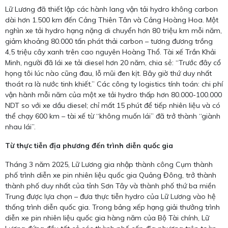
Lữ Lương đã thiết lập các hành lang vận tải hydro không carbon
dài hơn 1.500 km đến Cảng Thiên Tân và Cảng Hoàng Hoa. Một
nghìn xe tải hydro hạng nặng di chuyển hơn 80 triệu km mỗi năm,
giảm khoảng 80.000 tấn phát thải carbon – tương đương trồng
4,5 triệu cây xanh trên cao nguyên Hoàng Thổ. Tài xế Trần Khải
Minh, người đã lái xe tải diesel hơn 20 năm, chia sẻ: “Trước đây cổ
họng tôi lúc nào cũng đau, lỗ mũi đen kịt. Bây giờ thứ duy nhất
thoát ra là nước tinh khiết.” Các công ty logistics tính toán: chi phí
vận hành mỗi năm của một xe tải hydro thấp hơn 80.000-100.000
NDT so với xe dầu diesel; chỉ mất 15 phút để tiếp nhiên liệu và có
thể chạy 600 km – tài xế từ “không muốn lái” đã trở thành “giành
nhau lái”.
Từ thực tiễn địa phương đến trình diễn quốc gia
Tháng 3 năm 2025, Lữ Lương gia nhập thành công Cụm thành
phố trình diễn xe pin nhiên liệu quốc gia Quảng Đông, trở thành
thành phố duy nhất của tỉnh Sơn Tây và thành phố thứ ba miền
Trung được lựa chọn – đưa thực tiễn hydro của Lữ Lương vào hệ
thống trình diễn quốc gia. Trong bảng xếp hạng giải thưởng trình
diễn xe pin nhiên liệu quốc gia hàng năm của Bộ Tài chính, Lữ