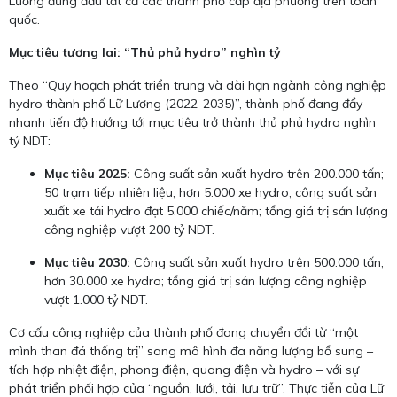
Lương đứng đầu tất cả các thành phố cấp địa phương trên toàn
quốc.
Mục tiêu tương lai: “Thủ phủ hydro” nghìn tỷ
Theo “Quy hoạch phát triển trung và dài hạn ngành công nghiệp
hydro thành phố Lữ Lương (2022-2035)”, thành phố đang đẩy
nhanh tiến độ hướng tới mục tiêu trở thành thủ phủ hydro nghìn
tỷ NDT:
Mục tiêu 2025:
Công suất sản xuất hydro trên 200.000 tấn;
50 trạm tiếp nhiên liệu; hơn 5.000 xe hydro; công suất sản
xuất xe tải hydro đạt 5.000 chiếc/năm; tổng giá trị sản lượng
công nghiệp vượt 200 tỷ NDT.
Mục tiêu 2030:
Công suất sản xuất hydro trên 500.000 tấn;
hơn 30.000 xe hydro; tổng giá trị sản lượng công nghiệp
vượt 1.000 tỷ NDT.
Cơ cấu công nghiệp của thành phố đang chuyển đổi từ “một
mình than đá thống trị” sang mô hình đa năng lượng bổ sung –
tích hợp nhiệt điện, phong điện, quang điện và hydro – với sự
phát triển phối hợp của “nguồn, lưới, tải, lưu trữ”. Thực tiễn của Lữ