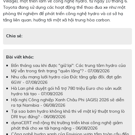
Village), một triển lãm về công nghệ hydro, từ ngày 10 tháng 6.
Toyota đang sử dụng các hoạt động thể thao đua xe như một
phòng thí nghiệm để phát triển công nghệ hydro và cơ sở hạ
tầng liên quan, hướng tới một xã hội trung hòa carbon.
Chia sẻ:
Bài viết khác:
Bốn tháng sau khi được "giữ lại": Các trung tâm hydro của
Mỹ vẫn trong tình trạng "quên lãng"? - 07/08/2026
Nhu cầu mạng lưới hydro của Đức tăng gấp đôi, đạt gần
6GW - 07/08/2026
Hà Lan phê duyệt gói hỗ trợ 780 triệu Euro cho sản xuất
hydro tái tạo - 07/08/2026
Hội nghị Công nghiệp Xanh Châu Phi (AGIS) 2026 sẽ diễn
ra tại Namibia - 06/08/2026
Tại sao bơm hydro không khả thi về mặt kỹ thuật trong lò
DRI trục đứng? - 06/08/2026
dynaCERT mở rộng thị trường triển khai công nghệ giảm
phát thải cho xe tải hạng nặng - 06/08/2026
Công nghệ hydro xanh của Envision vươn tầm toàn cầu đến