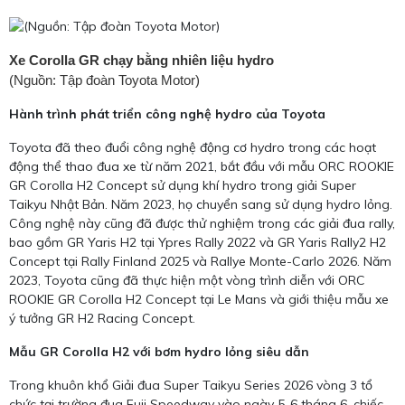
Xe Corolla GR chạy bằng nhiên liệu hydro
(Nguồn: Tập đoàn Toyota Motor)
Hành trình phát triển công nghệ hydro của Toyota
Toyota đã theo đuổi công nghệ động cơ hydro trong các hoạt
động thể thao đua xe từ năm 2021, bắt đầu với mẫu ORC ROOKIE
GR Corolla H2 Concept sử dụng khí hydro trong giải Super
Taikyu Nhật Bản. Năm 2023, họ chuyển sang sử dụng hydro lỏng.
Công nghệ này cũng đã được thử nghiệm trong các giải đua rally,
bao gồm GR Yaris H2 tại Ypres Rally 2022 và GR Yaris Rally2 H2
Concept tại Rally Finland 2025 và Rallye Monte-Carlo 2026. Năm
2023, Toyota cũng đã thực hiện một vòng trình diễn với ORC
ROOKIE GR Corolla H2 Concept tại Le Mans và giới thiệu mẫu xe
ý tưởng GR H2 Racing Concept.
Mẫu GR Corolla H2 với bơm hydro lỏng siêu dẫn
Trong khuôn khổ Giải đua Super Taikyu Series 2026 vòng 3 tổ
chức tại trường đua Fuji Speedway vào ngày 5-6 tháng 6, chiếc