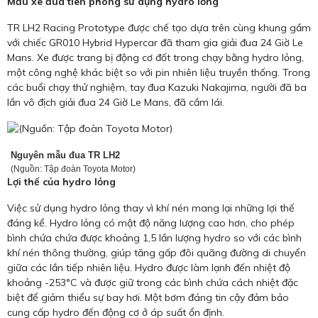
Mẫu xe đua tiên phong sử dụng hydro lỏng
TR LH2 Racing Prototype được chế tạo dựa trên cùng khung gầm
với chiếc GR010 Hybrid Hypercar đã tham gia giải đua 24 Giờ Le
Mans. Xe được trang bị động cơ đốt trong chạy bằng hydro lỏng,
một công nghệ khác biệt so với pin nhiên liệu truyền thống. Trong
các buổi chạy thử nghiệm, tay đua Kazuki Nakajima, người đã ba
lần vô địch giải đua 24 Giờ Le Mans, đã cầm lái.
Nguyên mẫu đua TR LH2
(Nguồn: Tập đoàn Toyota Motor)
Lợi thế của hydro lỏng
Việc sử dụng hydro lỏng thay vì khí nén mang lại những lợi thế
đáng kể. Hydro lỏng có mật độ năng lượng cao hơn, cho phép
bình chứa chứa được khoảng 1,5 lần lượng hydro so với các bình
khí nén thông thường, giúp tăng gấp đôi quãng đường di chuyển
giữa các lần tiếp nhiên liệu. Hydro được làm lạnh đến nhiệt độ
khoảng -253°C và được giữ trong các bình chứa cách nhiệt đặc
biệt để giảm thiểu sự bay hơi. Một bơm đáng tin cậy đảm bảo
cung cấp hydro đến động cơ ở áp suất ổn định.