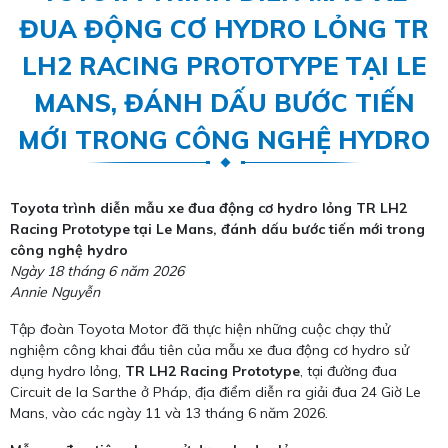
ĐUA ĐỘNG CƠ HYDRO LỎNG TR
LH2 RACING PROTOTYPE TẠI LE
MANS, ĐÁNH DẤU BƯỚC TIẾN
MỚI TRONG CÔNG NGHỆ HYDRO
Toyota trình diễn mẫu xe đua động cơ hydro lỏng TR LH2
Racing Prototype tại Le Mans, đánh dấu bước tiến mới trong
công nghệ hydro
Ngày 18 tháng 6 năm 2026
Annie Nguyễn
Tập đoàn Toyota Motor đã thực hiện những cuộc chạy thử
nghiệm công khai đầu tiên của mẫu xe đua động cơ hydro sử
dụng hydro lỏng,
TR LH2 Racing Prototype
, tại đường đua
Circuit de la Sarthe ở Pháp, địa điểm diễn ra giải đua 24 Giờ Le
Mans, vào các ngày 11 và 13 tháng 6 năm 2026.