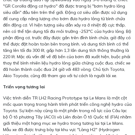
"GR Corolla động cơ hydro" đã được trang bị "bơm hydro lỏng
siêu dẫn" đầu tiên trên thế giới. Động cơ siêu dẫn được sử dụng
để cung cấp năng lượng cho bơm đưa hydro lỏng từ bình chứa
đến động cơ. Vì hiện tượng siêu dẫn xảy ra ở nhiệt độ cực thấp,
nên có thể tận dụng tối đa môi trường -253°C của hydro lỏng. Bộ
phận động cơ, trước đây được gắn trên đỉnh bình chứa, giờ đây có
thể được đặt hoàn toàn bên trong bình, và dung tích bình có thể
tăng lên tối đa 300 lít, gấp hơn 1,3 lần dung tích thông thường là
220 lít. Mặc dù vấn đề về độ bền của bơm đã xuất hiện, buộc phải
thay thế bình nhiên liệu hydro lỏng giữa chừng cuộc đua, chiếc xe
đã hoàn thành cuộc đua 24 giờ với 483 vòng. Chủ tịch Toyota,
Akio Toyoda, cũng đã tham gia với tư cách là người lái xe.
Triển vọng tương lai
Việc trình diễn TR LH2 Racing Prototype tại Le Mans là một cột
mốc quan trọng trong hành trình phát triển công nghệ hydro của
Toyota. Sự kiện này cũng là một phần trong nỗ lực của Câu lạc
bộ Ô tô phương Tây (ACO) và Liên đoàn Ô tô Quốc tế (FIA) nhằm
giới thiệu một hạng mục xe hydro trong tương lai tại Le Mans.
Mẫu xe đã được trưng bày tại khu vực "Làng H2" (Hydrogen