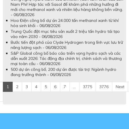
Nam Phi! Hợp tác với Sasol để khám phá những hướng đi
mới cho methanol xanh và nhiên liệu hàng không bền vững.
- 06/08/2026
Hoa Điện công bố dự án 24.000 tấn methanol xanh từ khí
hóa sinh khối - 06/08/2026
Trung Quốc đặt mục tiêu sản xuất 2 triệu tấn hydro tái tạo
vào năm 2030 - 06/08/2026
Bước tiến đột phá của Clyde Hydrogen trong lĩnh vực lưu trữ
năng lượng sạch - 06/08/2026
S&P Global công bố báo cáo triển vọng hydro sạch và các
dẫn xuất 2026: Tác động địa chính trị, chính sách và thương
mại toàn cầu - 06/08/2026
500 dự án công bố, 200 dự án được tài trợ: Ngành hydro
đang trưởng thành - 06/08/2026
1
2
3
4
5
6
7
...
3775
3776
Next