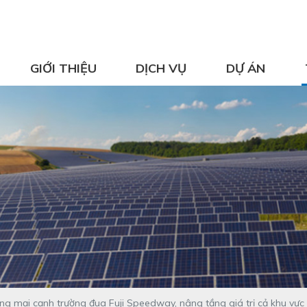
GIỚI THIỆU
DỊCH VỤ
DỰ ÁN
g mại cạnh trường đua Fuji Speedway, nâng tầng giá trị cả khu vực