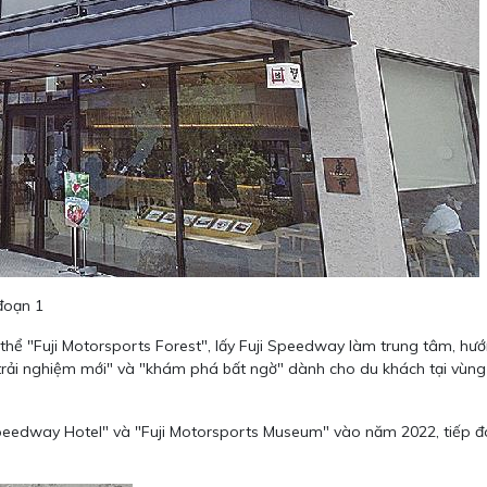
đoạn 1
ể "Fuji Motorsports Forest", lấy Fuji Speedway làm trung tâm, hướ
"trải nghiệm mới" và "khám phá bất ngờ" dành cho du khách tại vùn
 Speedway Hotel" và "Fuji Motorsports Museum" vào năm 2022, tiếp đ