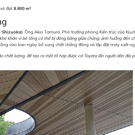
 sẽ đạt
8.800 m²
.
ng
ố Shizuoka)
. Ông Akio Tamura, Phó trưởng phòng Kiến trúc của Kiuch
 khó khăn vì bê tông có thể bị đóng băng giữa chừng, ảnh hưởng đến ch
 tông vào ban ngày, bổ sung chất chống đông và lắp đặt máy sưởi nga
o chất lượng, để tạo ra một tổ hợp được cả Toyota lẫn người dân địa p