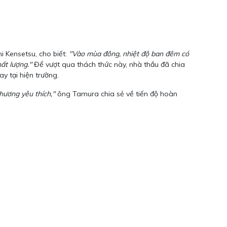
i Kensetsu, cho biết:
"Vào mùa đông, nhiệt độ ban đêm có
ất lượng."
Để vượt qua thách thức này, nhà thầu đã chia
y tại hiện trường.
hương yêu thích,"
ông Tamura chia sẻ về tiến độ hoàn