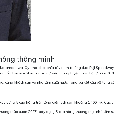
 thông thông minh
-28 Kotamasawa, Oyama-cho, phía tây nam trường đua Fuji Speedway, 
 tốc Tomei – Shin Tomei, dự kiến thông tuyến toàn bộ từ năm 2028,
, cùng khách sạn và nhà tắm suối nước nóng với kết cấu bê tông cố
 xây dựng 5 cửa hàng trên tổng diện tích sàn khoảng 1.400 m². Các 
trương mùa xuân 2027): xây dựng 3 cửa hàng thương mại, nhà tắm s