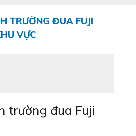
H TRƯỜNG ĐUA FUJI
KHU VỰC
 trường đua Fuji