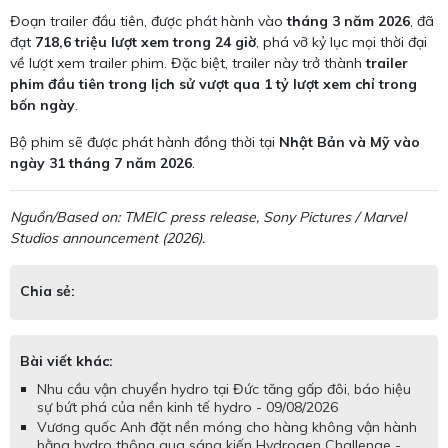
Đoạn trailer đầu tiên, được phát hành vào
tháng 3 năm 2026
, đã
đạt
718,6 triệu lượt xem trong 24 giờ
, phá vỡ kỷ lục mọi thời đại
về lượt xem trailer phim. Đặc biệt, trailer này trở thành
trailer
phim đầu tiên trong lịch sử vượt qua 1 tỷ lượt xem chỉ trong
bốn ngày
.
Bộ phim sẽ được phát hành đồng thời tại
Nhật Bản và Mỹ vào
ngày 31 tháng 7 năm 2026
.
Nguồn/Based on: TMEIC press release, Sony Pictures / Marvel
Studios announcement (2026).
Chia sẻ:
Bài viết khác:
Nhu cầu vận chuyển hydro tại Đức tăng gấp đôi, báo hiệu
sự bứt phá của nền kinh tế hydro - 09/08/2026
Vương quốc Anh đặt nền móng cho hàng không vận hành
bằng hydro thông qua sáng kiến Hydrogen Challenge -