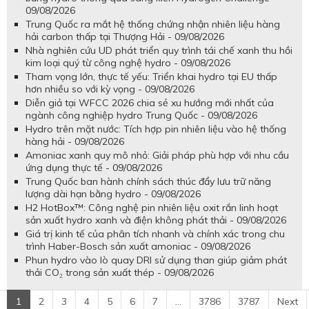
09/08/2026
Trung Quốc ra mắt hệ thống chứng nhận nhiên liệu hàng
hải carbon thấp tại Thượng Hải - 09/08/2026
Nhà nghiên cứu UD phát triển quy trình tái chế xanh thu hồi
kim loại quý từ công nghệ hydro - 09/08/2026
Tham vọng lớn, thực tế yếu: Triển khai hydro tại EU thấp
hơn nhiều so với kỳ vọng - 09/08/2026
Diễn giả tại WFCC 2026 chia sẻ xu hướng mới nhất của
ngành công nghiệp hydro Trung Quốc - 09/08/2026
Hydro trên mặt nước: Tích hợp pin nhiên liệu vào hệ thống
hàng hải - 09/08/2026
Amoniac xanh quy mô nhỏ: Giải pháp phù hợp với nhu cầu
ứng dụng thực tế - 09/08/2026
Trung Quốc ban hành chính sách thúc đẩy lưu trữ năng
lượng dài hạn bằng hydro - 09/08/2026
H2 HotBox™: Công nghệ pin nhiên liệu oxit rắn linh hoạt
sản xuất hydro xanh và điện không phát thải - 09/08/2026
Giá trị kinh tế của phân tích nhanh và chính xác trong chu
trình Haber-Bosch sản xuất amoniac - 09/08/2026
Phun hydro vào lò quay DRI sử dụng than giúp giảm phát
thải CO₂ trong sản xuất thép - 09/08/2026
1
2
3
4
5
6
7
...
3786
3787
Next