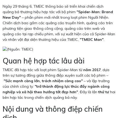
Ngày 29 tháng 6, TMEIC thông báo sẽ triển khai chiến dịch
quảng bá thương hiệu hợp tác với bộ phim
"Spider-Man: Brand
New Day"
– phần phim mới nhất trong loạt phim Người Nhện.
Chiến dịch bao gồm các quảng cáo truyền hình, quảng cáo trên
phương tiện giao thông công cộng, quảng cáo trên web và
quảng cáo tại rạp chiếu phim, với sự xuất hiện của cả Spider-Man
và nhân vật đại diện thương hiệu của TMEIC,
"TMEIC Man"
.
Quan hệ hợp tác lâu dài
TMEIC đã hợp tác với loạt phim Spider-Man từ
năm 2017
, dựa
trên sự tương đồng giữa thông điệp xuyên suốt các bộ phim –
"Sức mạnh càng lớn, trách nhiệm càng cao"
– và lập trường
của chính công ty:
"trở thành động lực thúc đẩy ngành công
nghiệp và xã hội theo hướng tốt đẹp hơn"
. Đây là lần
thứ tư
hai
bên hợp tác trong chiến dịch quảng bá này.
Nội dung và thông điệp chiến
dịch