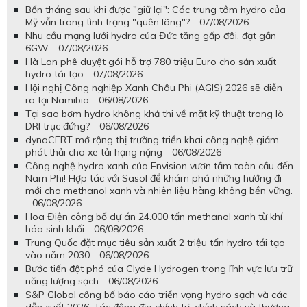
Bốn tháng sau khi được "giữ lại": Các trung tâm hydro của
Mỹ vẫn trong tình trạng "quên lãng"? - 07/08/2026
Nhu cầu mạng lưới hydro của Đức tăng gấp đôi, đạt gần
6GW - 07/08/2026
Hà Lan phê duyệt gói hỗ trợ 780 triệu Euro cho sản xuất
hydro tái tạo - 07/08/2026
Hội nghị Công nghiệp Xanh Châu Phi (AGIS) 2026 sẽ diễn
ra tại Namibia - 06/08/2026
Tại sao bơm hydro không khả thi về mặt kỹ thuật trong lò
DRI trục đứng? - 06/08/2026
dynaCERT mở rộng thị trường triển khai công nghệ giảm
phát thải cho xe tải hạng nặng - 06/08/2026
Công nghệ hydro xanh của Envision vươn tầm toàn cầu đến
Nam Phi! Hợp tác với Sasol để khám phá những hướng đi
mới cho methanol xanh và nhiên liệu hàng không bền vững.
- 06/08/2026
Hoa Điện công bố dự án 24.000 tấn methanol xanh từ khí
hóa sinh khối - 06/08/2026
Trung Quốc đặt mục tiêu sản xuất 2 triệu tấn hydro tái tạo
vào năm 2030 - 06/08/2026
Bước tiến đột phá của Clyde Hydrogen trong lĩnh vực lưu trữ
năng lượng sạch - 06/08/2026
S&P Global công bố báo cáo triển vọng hydro sạch và các