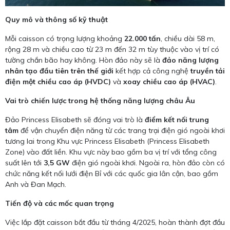
Quy mô và thông số kỹ thuật
Mỗi caisson có trọng lượng khoảng
22.000 tấn
, chiều dài 58 m,
rộng 28 m và chiều cao từ 23 m đến 32 m tùy thuộc vào vị trí có
tường chắn bão hay không. Hòn đảo này sẽ là
đảo năng lượng
nhân tạo đầu tiên trên thế giới
kết hợp cả công nghệ
truyền tải
điện một chiều cao áp (HVDC)
và
xoay chiều cao áp (HVAC)
.
Vai trò chiến lược trong hệ thống năng lượng châu Âu
Đảo Princess Elisabeth sẽ đóng vai trò là
điểm kết nối trung
tâm
để vận chuyển điện năng từ các trang trại điện gió ngoài khơi
tương lai trong Khu vực Princess Elisabeth (Princess Elisabeth
Zone) vào đất liền. Khu vực này bao gồm ba vị trí với tổng công
suất lên tới
3,5 GW
điện gió ngoài khơi. Ngoài ra, hòn đảo còn có
chức năng kết nối lưới điện Bỉ với các quốc gia lân cận, bao gồm
Anh và Đan Mạch.
Tiến độ và các mốc quan trọng
Việc lắp đặt caisson bắt đầu từ tháng 4/2025, hoàn thành đợt đầu