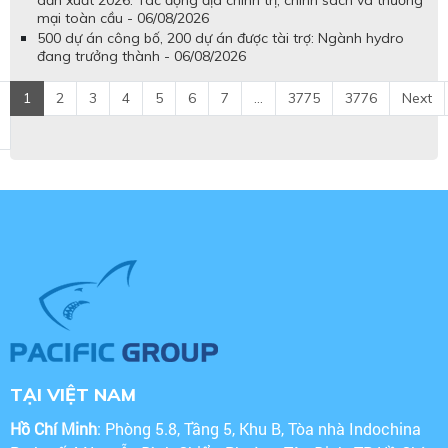
dẫn xuất 2026: Tác động địa chính trị, chính sách và thương
mại toàn cầu - 06/08/2026
500 dự án công bố, 200 dự án được tài trợ: Ngành hydro
đang trưởng thành - 06/08/2026
1
2
3
4
5
6
7
...
3775
3776
Next
TẠI VIỆT NAM
Hồ Chí Minh
: Phòng 5.8, Tầng 5, Khu B, Tòa nhà Indochina