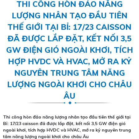
THI CÔNG HÒN ĐẢO NĂNG
LƯỢNG NHÂN TẠO ĐẦU TIÊN
THẾ GIỚI TẠI BỈ: 17/23 CAISSON
ĐÃ ĐƯỢC LẮP ĐẶT, KẾT NỐI 3,5
GW ĐIỆN GIÓ NGOÀI KHƠI, TÍCH
HỢP HVDC VÀ HVAC, MỞ RA KỶ
NGUYÊN TRUNG TÂM NĂNG
LƯỢNG NGOÀI KHƠI CHO CHÂU
ÂU
Thi công hòn đảo năng lượng nhân tạo đầu tiên thế giới tại
Bỉ: 17/23 caisson đã được lắp đặt, kết nối 3,5 GW điện gió
ngoài khơi, tích hợp HVDC và HVAC, mở ra kỷ nguyên trung
tâm năng lượng ngoài khơi cho châu Âu