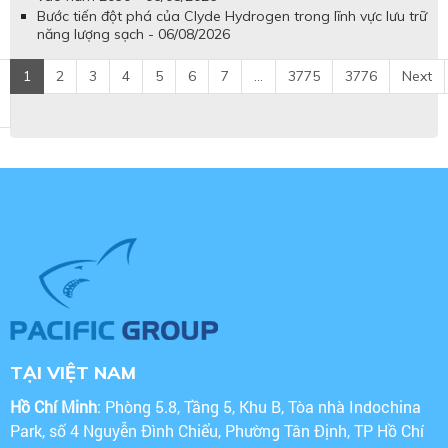
Bước tiến đột phá của Clyde Hydrogen trong lĩnh vực lưu trữ
năng lượng sạch - 06/08/2026
1
2
3
4
5
6
7
...
3775
3776
Next
TẠI VIỆT NAM
Hồ Chí Minh
: Phòng 5.8, Tầng 5, Khu B, Tòa nhà Indochina
Park, số 4 Nguyễn Đình Chiểu, Phường Tân Định, TP Hồ Chí