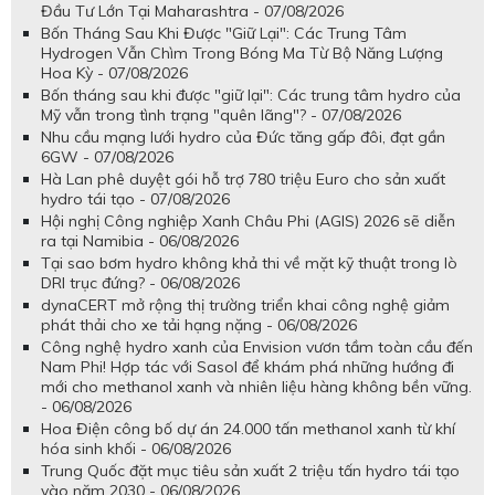
Đầu Tư Lớn Tại Maharashtra - 07/08/2026
Bốn Tháng Sau Khi Được "Giữ Lại": Các Trung Tâm
Hydrogen Vẫn Chìm Trong Bóng Ma Từ Bộ Năng Lượng
Hoa Kỳ - 07/08/2026
Bốn tháng sau khi được "giữ lại": Các trung tâm hydro của
Mỹ vẫn trong tình trạng "quên lãng"? - 07/08/2026
Nhu cầu mạng lưới hydro của Đức tăng gấp đôi, đạt gần
6GW - 07/08/2026
Hà Lan phê duyệt gói hỗ trợ 780 triệu Euro cho sản xuất
hydro tái tạo - 07/08/2026
Hội nghị Công nghiệp Xanh Châu Phi (AGIS) 2026 sẽ diễn
ra tại Namibia - 06/08/2026
Tại sao bơm hydro không khả thi về mặt kỹ thuật trong lò
DRI trục đứng? - 06/08/2026
dynaCERT mở rộng thị trường triển khai công nghệ giảm
phát thải cho xe tải hạng nặng - 06/08/2026
Công nghệ hydro xanh của Envision vươn tầm toàn cầu đến
Nam Phi! Hợp tác với Sasol để khám phá những hướng đi
mới cho methanol xanh và nhiên liệu hàng không bền vững.
- 06/08/2026
Hoa Điện công bố dự án 24.000 tấn methanol xanh từ khí
hóa sinh khối - 06/08/2026
Trung Quốc đặt mục tiêu sản xuất 2 triệu tấn hydro tái tạo
vào năm 2030 - 06/08/2026