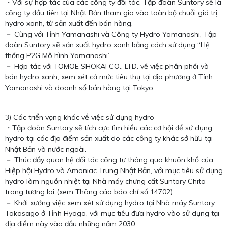
・Với sự hợp tác của các công ty đối tác, Tập đoàn Suntory sẽ là
công ty đầu tiên tại Nhật Bản tham gia vào toàn bộ chuỗi giá trị
hydro xanh, từ sản xuất đến bán hàng.
－ Cùng với Tỉnh Yamanashi và Công ty Hydro Yamanashi, Tập
đoàn Suntory sẽ sản xuất hydro xanh bằng cách sử dụng “Hệ
thống P2G Mô hình Yamanashi”.
－ Hợp tác với TOMOE SHOKAI CO., LTD. về việc phân phối và
bán hydro xanh, xem xét cả mức tiêu thụ tại địa phương ở Tỉnh
Yamanashi và doanh số bán hàng tại Tokyo.
3) Các triển vọng khác về việc sử dụng hydro
・Tập đoàn Suntory sẽ tích cực tìm hiểu các cơ hội để sử dụng
hydro tại các địa điểm sản xuất do các công ty khác sở hữu tại
Nhật Bản và nước ngoài.
－ Thúc đẩy quan hệ đối tác công tư thông qua khuôn khổ của
Hiệp hội Hydro và Amoniac Trung Nhật Bản, với mục tiêu sử dụng
hydro làm nguồn nhiệt tại Nhà máy chưng cất Suntory Chita
trong tương lai (xem Thông cáo báo chí số 14702).
－ Khởi xướng việc xem xét sử dụng hydro tại Nhà máy Suntory
Takasago ở Tỉnh Hyogo, với mục tiêu đưa hydro vào sử dụng tại
địa điểm này vào đầu những năm 2030.