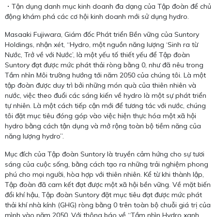
・Tận dụng danh mục kinh doanh đa dạng của Tập đoàn để chủ
động khám phá các cơ hội kinh doanh mới sử dụng hydro.
Masaaki Fujiwara, Giám đốc Phát triển Bền vững của Suntory
Holdings, nhận xét, “Hydro, một nguồn năng lượng ‘Sinh ra từ
Nước, Trở về với Nước’, là một yếu tố thiết yếu để Tập đoàn
Suntory đạt được mức phát thải ròng bằng 0, như đã nêu trong
Tầm nhìn Môi trường hướng tới năm 2050 của chúng tôi. Là một
tập đoàn được duy trì bởi những món quà của thiên nhiên và
nước, việc theo đuổi các sáng kiến ​​về hydro là một sự phát triển
tự nhiên. Là một cách tiếp cận mới để tương tác với nước, chúng
tôi đặt mục tiêu đóng góp vào việc hiện thực hóa một xã hội
hydro bằng cách tận dụng và mở rộng toàn bộ tiềm năng của
năng lượng hydro”.
Mục đích của Tập đoàn Suntory là truyền cảm hứng cho sự tươi
sáng của cuộc sống, bằng cách tạo ra những trải nghiệm phong
phú cho mọi người, hòa hợp với thiên nhiên. Kể từ khi thành lập,
Tập đoàn đã cam kết đạt được một xã hội bền vững. Về mặt biến
đổi khí hậu, Tập đoàn Suntory đặt mục tiêu đạt được mức phát
thải khí nhà kính (GHG) ròng bằng 0 trên toàn bộ chuỗi giá trị của
mình vào năm 2050. Với thông báo về “Tầm nhìn Hydro xanh