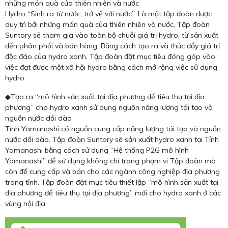
những món quà của thiên nhiên và nước
Hydro “Sinh ra từ nước, trở về với nước”. Là một tập đoàn được
duy trì bởi những món quà của thiên nhiên và nước, Tập đoàn
Suntory sẽ tham gia vào toàn bộ chuỗi giá trị hydro, từ sản xuất
đến phân phối và bán hàng. Bằng cách tạo ra và thúc đẩy giá trị
độc đáo của hydro xanh, Tập đoàn đặt mục tiêu đóng góp vào
việc đạt được một xã hội hydro bằng cách mở rộng việc sử dụng
hydro.
◆Tạo ra “mô hình sản xuất tại địa phương để tiêu thụ tại địa
phương” cho hydro xanh sử dụng nguồn năng lượng tái tạo và
nguồn nước dồi dào
Tỉnh Yamanashi có nguồn cung cấp năng lượng tái tạo và nguồn
nước dồi dào. Tập đoàn Suntory sẽ sản xuất hydro xanh tại Tỉnh
Yamanashi bằng cách sử dụng “Hệ thống P2G mô hình
Yamanashi” để sử dụng không chỉ trong phạm vi Tập đoàn mà
còn để cung cấp và bán cho các ngành công nghiệp địa phương
trong tỉnh. Tập đoàn đặt mục tiêu thiết lập “mô hình sản xuất tại
địa phương để tiêu thụ tại địa phương” mới cho hydro xanh ở các
vùng nội địa.