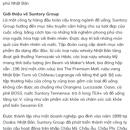
phủ Nhật Bản.
Giới thiệu về Suntory Group
Là một công ty hàng đầu toàn cầu trong ngành đồ uống, Suntory
Group hướng đến mục tiêu truyền cảm hứng cho sự tươi đẹp của
cuộc sống, bằng cách tạo ra những trải nghiệm phong phú cho
mọi người, hòa hợp với thiên nhiên. Được duy trì bởi những món
quà của thiên nhiên và nước, Tập đoàn cung cấp danh mục sản
phẩm đa dạng độc đáo, từ các loại rượu whisky Nhật Bản từng
đoạt giải thưởng Yamazaki và Hibiki, các loại rượu whisky Mỹ
mang tính biểu tượng Jim Beam và Maker's Mark, bia đóng hộp
sẵn -196 (trừ một-chín-sáu), bia The Premium Malt, rượu vang
Nhật Bản Tomi và Château Lagrange nổi tiếng thế giới. Bộ sưu
tập thương hiệu của công ty cũng bao gồm các loại đồ uống
không cồn được ưa chuộng như Orangina, Lucozade, Oasis, cà
phê BOSS, nước Suntory Tennensui, trà ô long TEA+ và đồ uống
tăng lực V, cũng như sản phẩm sức khỏe và chăm sóc sức khỏe
phổ biến Sesamin EX.
Được thành lập như một doanh nghiệp gia đình vào năm 1899 tại
Osaka, Nhật Bản, Suntory Group đã phát triển thành một công ty
toàn cầu hoạt động trên khắp Châu Mỹ, Châu Âu, Châu Phi, Châu