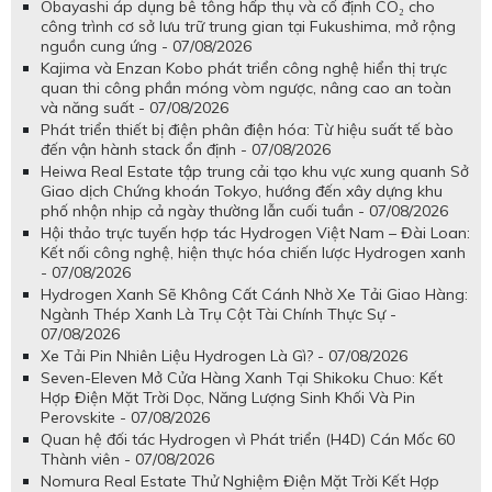
Obayashi áp dụng bê tông hấp thụ và cố định CO₂ cho
công trình cơ sở lưu trữ trung gian tại Fukushima, mở rộng
nguồn cung ứng - 07/08/2026
Kajima và Enzan Kobo phát triển công nghệ hiển thị trực
quan thi công phần móng vòm ngược, nâng cao an toàn
và năng suất - 07/08/2026
Phát triển thiết bị điện phân điện hóa: Từ hiệu suất tế bào
đến vận hành stack ổn định - 07/08/2026
Heiwa Real Estate tập trung cải tạo khu vực xung quanh Sở
Giao dịch Chứng khoán Tokyo, hướng đến xây dựng khu
phố nhộn nhịp cả ngày thường lẫn cuối tuần - 07/08/2026
Hội thảo trực tuyến hợp tác Hydrogen Việt Nam – Đài Loan:
Kết nối công nghệ, hiện thực hóa chiến lược Hydrogen xanh
- 07/08/2026
Hydrogen Xanh Sẽ Không Cất Cánh Nhờ Xe Tải Giao Hàng:
Ngành Thép Xanh Là Trụ Cột Tài Chính Thực Sự -
07/08/2026
Xe Tải Pin Nhiên Liệu Hydrogen Là Gì? - 07/08/2026
Seven-Eleven Mở Cửa Hàng Xanh Tại Shikoku Chuo: Kết
Hợp Điện Mặt Trời Dọc, Năng Lượng Sinh Khối Và Pin
Perovskite - 07/08/2026
Quan hệ đối tác Hydrogen vì Phát triển (H4D) Cán Mốc 60
Thành viên - 07/08/2026
Nomura Real Estate Thử Nghiệm Điện Mặt Trời Kết Hợp