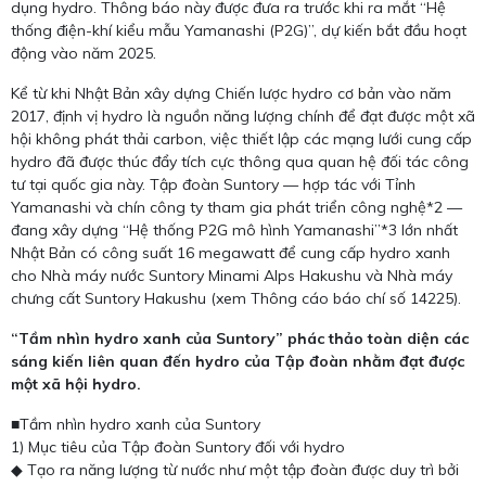
dụng hydro. Thông báo này được đưa ra trước khi ra mắt “Hệ
thống điện-khí kiểu mẫu Yamanashi (P2G)”, dự kiến ​​bắt đầu hoạt
động vào năm 2025.
Kể từ khi Nhật Bản xây dựng Chiến lược hydro cơ bản vào năm
2017, định vị hydro là nguồn năng lượng chính để đạt được một xã
hội không phát thải carbon, việc thiết lập các mạng lưới cung cấp
hydro đã được thúc đẩy tích cực thông qua quan hệ đối tác công
tư tại quốc gia này. Tập đoàn Suntory — hợp tác với Tỉnh
Yamanashi và chín công ty tham gia phát triển công nghệ*2 —
đang xây dựng “Hệ thống P2G mô hình Yamanashi”*3 lớn nhất
Nhật Bản có công suất 16 megawatt để cung cấp hydro xanh
cho Nhà máy nước Suntory Minami Alps Hakushu và Nhà máy
chưng cất Suntory Hakushu (xem Thông cáo báo chí số 14225).
“Tầm nhìn hydro xanh của Suntory” phác thảo toàn diện các
sáng kiến ​​liên quan đến hydro của Tập đoàn nhằm đạt được
một xã hội hydro.
■Tầm nhìn hydro xanh của Suntory
1) Mục tiêu của Tập đoàn Suntory đối với hydro
◆ Tạo ra năng lượng từ nước như một tập đoàn được duy trì bởi