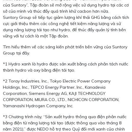
của Suntory”, Tập đoàn sẽ mở rộng việc sử dụng hydro tại các cơ
sở của mình và thúc đẩy quá trình khử cacbon hơn nữa.
Suntory Group sẽ tiếp tục giảm lượng khí thải GHG bằng cách tích
cực giới thiệu thêm các công nghệ tiết kiệm năng lượng và sử
dụng năng lượng tái tạo như hydro, để thúc đẩy quản lý tính bền
vững với tư cách là một Tập đoàn.
Tìm hiểu thêm về các sáng kiến ​​phát triển bền vững của Suntory
Group tại đây.
*1 Hydro xanh là hydro được sản xuất bằng cách phân tách nước
thành hydro và oxy bằng điện tái tạo.
*2 Toray Industries, Inc., Tokyo Electric Power Company
Holdings, Inc., TEPCO Energy Partner, Inc., Kanadevia
Corporation, Siemens Energy AG, KAJI TECHNOLOGY
CORPORATION, MIURA CO., LTD., NICHICON CORPORATION,
Yamanashi Hydrogen Company, Inc.
*3 Chương trình này, “Sản xuất hydro thông qua điện phân nước
bằng điện từ năng lượng tái tạo (được thông qua vào tháng 8
năm 2021),” được NEDO hỗ trợ theo Quỹ đổi mới xanh của chính