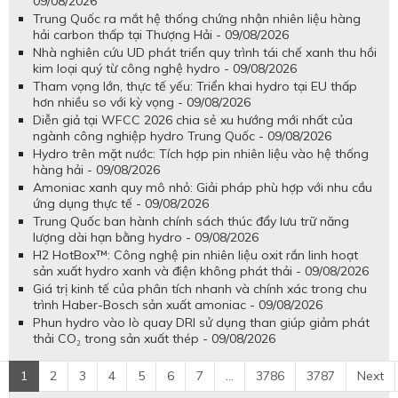
09/08/2026
Trung Quốc ra mắt hệ thống chứng nhận nhiên liệu hàng
hải carbon thấp tại Thượng Hải - 09/08/2026
Nhà nghiên cứu UD phát triển quy trình tái chế xanh thu hồi
kim loại quý từ công nghệ hydro - 09/08/2026
Tham vọng lớn, thực tế yếu: Triển khai hydro tại EU thấp
hơn nhiều so với kỳ vọng - 09/08/2026
Diễn giả tại WFCC 2026 chia sẻ xu hướng mới nhất của
ngành công nghiệp hydro Trung Quốc - 09/08/2026
Hydro trên mặt nước: Tích hợp pin nhiên liệu vào hệ thống
hàng hải - 09/08/2026
Amoniac xanh quy mô nhỏ: Giải pháp phù hợp với nhu cầu
ứng dụng thực tế - 09/08/2026
Trung Quốc ban hành chính sách thúc đẩy lưu trữ năng
lượng dài hạn bằng hydro - 09/08/2026
H2 HotBox™: Công nghệ pin nhiên liệu oxit rắn linh hoạt
sản xuất hydro xanh và điện không phát thải - 09/08/2026
Giá trị kinh tế của phân tích nhanh và chính xác trong chu
trình Haber-Bosch sản xuất amoniac - 09/08/2026
Phun hydro vào lò quay DRI sử dụng than giúp giảm phát
thải CO₂ trong sản xuất thép - 09/08/2026
1
2
3
4
5
6
7
...
3786
3787
Next