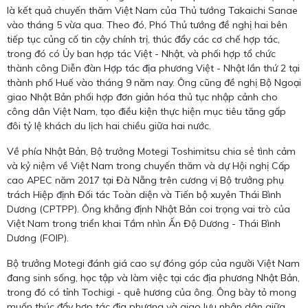
là kết quả chuyến thăm Việt Nam của Thủ tướng Takaichi Sanae
vào tháng 5 vừa qua. Theo đó, Phó Thủ tướng đề nghị hai bên
tiếp tục củng cố tin cậy chính trị, thúc đẩy các cơ chế hợp tác,
trong đó có Ủy ban hợp tác Việt - Nhật, và phối hợp tổ chức
thành công Diễn đàn Hợp tác địa phương Việt - Nhật lần thứ 2 tại
thành phố Huế vào tháng 9 năm nay. Ông cũng đề nghị Bộ Ngoại
giao Nhật Bản phối hợp đơn giản hóa thủ tục nhập cảnh cho
công dân Việt Nam, tạo điều kiện thực hiện mục tiêu tăng gấp
đôi tỷ lệ khách du lịch hai chiều giữa hai nước.
Về phía Nhật Bản, Bộ trưởng Motegi Toshimitsu chia sẻ tình cảm
và kỷ niệm về Việt Nam trong chuyến thăm và dự Hội nghị Cấp
cao APEC năm 2017 tại Đà Nẵng trên cương vị Bộ trưởng phụ
trách Hiệp định Đối tác Toàn diện và Tiến bộ xuyên Thái Bình
Dương (CPTPP). Ông khẳng định Nhật Bản coi trọng vai trò của
Việt Nam trong triển khai Tầm nhìn Ấn Độ Dương - Thái Bình
Dương (FOIP).
Bộ trưởng Motegi đánh giá cao sự đóng góp của người Việt Nam
đang sinh sống, học tập và làm việc tại các địa phương Nhật Bản,
trong đó có tỉnh Tochigi - quê hương của ông. Ông bày tỏ mong
muốn thúc đẩy hợp tác địa phương và giao lưu nhân dân giữa