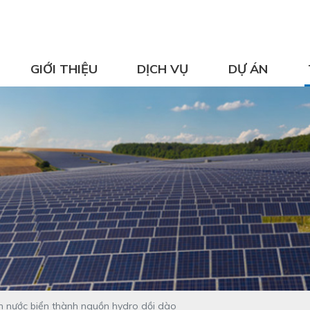
GIỚI THIỆU
DỊCH VỤ
DỰ ÁN
n nước biển thành nguồn hydro dồi dào