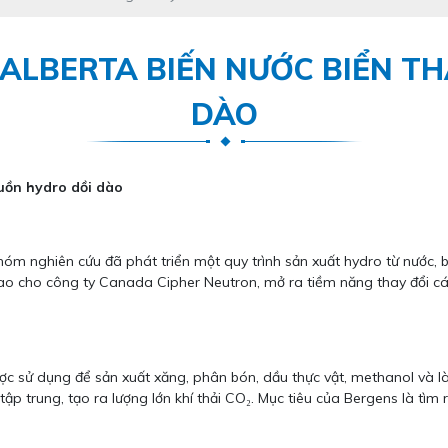
 ALBERTA BIẾN NƯỚC BIỂN T
DÀO
uồn hydro dồi dào
m nghiên cứu đã phát triển một quy trình sản xuất hydro từ nước, ba
o cho công ty Canada Cipher Neutron, mở ra tiềm năng thay đổi c
ược sử dụng để sản xuất xăng, phân bón, dầu thực vật, methanol và là
tập trung, tạo ra lượng lớn khí thải CO₂. Mục tiêu của Bergens là tìm