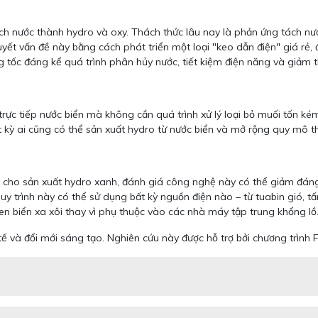
 tách nước thành hydro và oxy. Thách thức lâu nay là phản ứng tách n
t vấn đề này bằng cách phát triển một loại "keo dẫn điện" giá rẻ, đư
g tốc đáng kể quá trình phân hủy nước, tiết kiệm điện năng và giảm 
ực tiếp nước biển mà không cần quá trình xử lý loại bỏ muối tốn ké
t kỳ ai cũng có thể sản xuất hydro từ nước biển và mở rộng quy mô t
 cho sản xuất hydro xanh, đánh giá công nghệ này có thể giảm đáng 
 quy trình này có thể sử dụng bất kỳ nguồn điện nào – từ tuabin gió, 
ven biển xa xôi thay vì phụ thuộc vào các nhà máy tập trung khổng lồ
ế và đổi mới sáng tạo. Nghiên cứu này được hỗ trợ bởi chương trình 