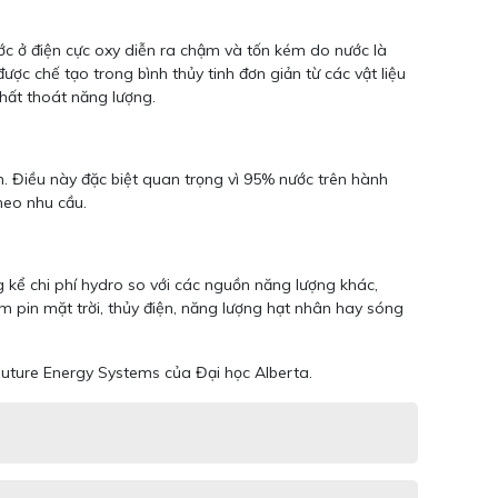
ước ở điện cực oxy diễn ra chậm và tốn kém do nước là
ợc chế tạo trong bình thủy tinh đơn giản từ các vật liệu
thất thoát năng lượng.
m. Điều này đặc biệt quan trọng vì 95% nước trên hành
heo nhu cầu.
kể chi phí hydro so với các nguồn năng lượng khác,
tấm pin mặt trời, thủy điện, năng lượng hạt nhân hay sóng
.
Future Energy Systems của Đại học Alberta.