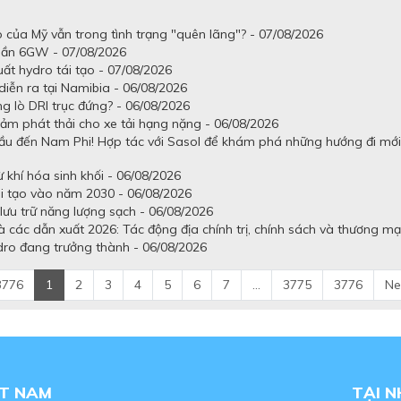
o của Mỹ vẫn trong tình trạng "quên lãng"? - 07/08/2026
 gần 6GW - 07/08/2026
uất hydro tái tạo - 07/08/2026
iễn ra tại Namibia - 06/08/2026
g lò DRI trục đứng? - 06/08/2026
ảm phát thải cho xe tải hạng nặng - 06/08/2026
ầu đến Nam Phi! Hợp tác với Sasol để khám phá những hướng đi mới
khí hóa sinh khối - 06/08/2026
ái tạo vào năm 2030 - 06/08/2026
lưu trữ năng lượng sạch - 06/08/2026
 các dẫn xuất 2026: Tác động địa chính trị, chính sách và thương mạ
dro đang trưởng thành - 06/08/2026
3776
1
2
3
4
5
6
7
...
3775
3776
Ne
ỆT NAM
TẠI 