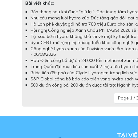
Bài viết khác:
Bốn tháng sau khi được "giữ lại": Các trung tâm hydr
Nhu cầu mạng lưới hydro của Đức tăng gấp đôi, đạt
Hà Lan phê duyệt gói hỗ trợ 780 triệu Euro cho sản x
Hội nghị Công nghiệp Xanh Châu Phi (AGIS) 2026 sẽ d
Tại sao bơm hydro không khả thi về mặt kỹ thuật tron
dynaCERT mở rộng thị trường triển khai công nghệ gi
Công nghệ hydro xanh của Envision vươn tầm toàn c
- 06/08/2026
Hoa Điện công bố dự án 24.000 tấn methanol xanh từ 
Trung Quốc đặt mục tiêu sản xuất 2 triệu tấn hydro t
Bước tiến đột phá của Clyde Hydrogen trong lĩnh vực 
S&P Global công bố báo cáo triển vọng hydro sạch và
500 dự án công bố, 200 dự án được tài trợ: Ngành hy
Page 1 / 
TẠI VI