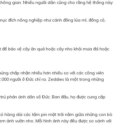
u không gian. Nhiều người dân cũng cho rằng hệ thống này
 mục đích nông nghiệp như cánh đồng lúa mì, đồng cỏ,
uốt để bảo vệ cây ăn quả hoặc cây nho khỏi mưa đá hoặc
húng chấp nhận nhiều hơn nhiều so với các công viên
2.000 người ở Đức chỉ ra. Zeddies là một trong những
cư trú phản ánh dân số Đức. Ban đầu, họ được cung cấp
ó hàng dài các tấm pin mặt trời nằm giữa những con bò
em ảnh vườn nho. Mỗi hình ảnh này đều được so sánh với