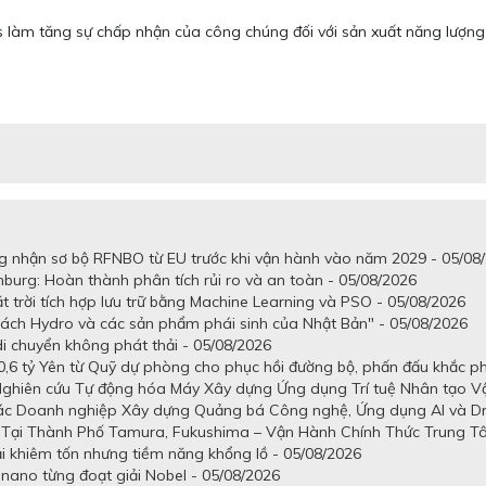
cs làm tăng sự chấp nhận của công chúng đối với sản xuất năng lượng
 nhận sơ bộ RFNBO từ EU trước khi vận hành vào năm 2029 - 05/08
mburg: Hoàn thành phân tích rủi ro và an toàn - 05/08/2026
 trời tích hợp lưu trữ bằng Machine Learning và PSO - 05/08/2026
ách Hydro và các sản phẩm phái sinh của Nhật Bản" - 05/08/2026
di chuyển không phát thải - 05/08/2026
6 tỷ Yên từ Quỹ dự phòng cho phục hồi đường bộ, phấn đấu khắc phụ
iên cứu Tự động hóa Máy Xây dựng Ứng dụng Trí tuệ Nhân tạo Vật l
ác Doanh nghiệp Xây dựng Quảng bá Công nghệ, Ứng dụng AI và Dro
 Tại Thành Phố Tamura, Fukushima – Vận Hành Chính Thức Trung 
 khiêm tốn nhưng tiềm năng khổng lồ - 05/08/2026
u nano từng đoạt giải Nobel - 05/08/2026