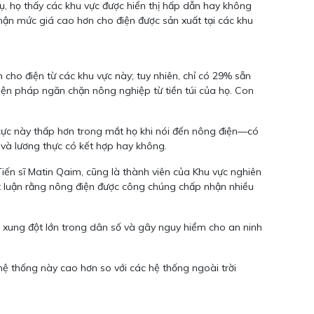
ụ, họ thấy các khu vực được hiển thị hấp dẫn hay không
nhận mức giá cao hơn cho điện được sản xuất tại các khu
cho điện từ các khu vực này; tuy nhiên, chỉ có 29% sẵn
biện pháp ngăn chặn nông nghiệp từ tiền túi của họ. Con
cực này thấp hơn trong mắt họ khi nói đến nông điện—có
 và lương thực có kết hợp hay không.
iến sĩ Matin Qaim, cũng là thành viên của Khu vực nghiên
t luận rằng nông điện được công chúng chấp nhận nhiều
a xung đột lớn trong dân số và gây nguy hiểm cho an ninh
c hệ thống này cao hơn so với các hệ thống ngoài trời