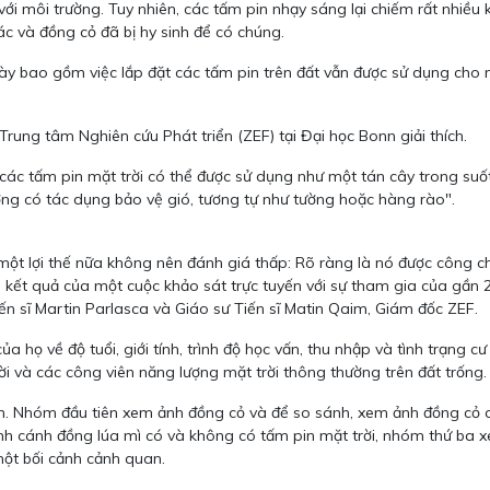
với môi trường. Tuy nhiên, các tấm pin nhạy sáng lại chiếm rất nhiề
ác và đồng cỏ đã bị hy sinh để có chúng.
này bao gồm việc lắp đặt các tấm pin trên đất vẫn được sử dụng cho
ung tâm Nghiên cứu Phát triển (ZEF) tại Đại học Bonn giải thích.
ụ, các tấm pin mặt trời có thể được sử dụng như một tán cây trong s
ng có tác dụng bảo vệ gió, tương tự như tường hoặc hàng rào".
 một lợi thế nữa không nên đánh giá thấp: Rõ ràng là nó được công c
ì kết quả của một cuộc khảo sát trực tuyến với sự tham gia của gần 
ến sĩ Martin Parlasca và Giáo sư Tiến sĩ Matin Qaim, Giám đốc ZEF.
 họ về độ tuổi, giới tính, trình độ học vấn, thu nhập và tình trạng 
i và các công viên năng lượng mặt trời thông thường trên đất trống.
. Nhóm đầu tiên xem ảnh đồng cỏ và để so sánh, xem ảnh đồng cỏ c
h cánh đồng lúa mì có và không có tấm pin mặt trời, nhóm thứ ba x
một bối cảnh cảnh quan.