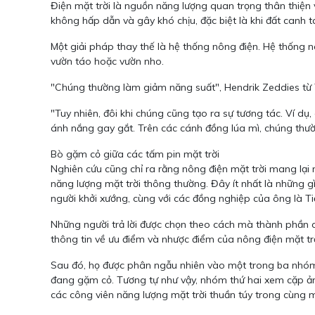
Điện mặt trời là nguồn năng lượng quan trọng thân thiện 
không hấp dẫn và gây khó chịu, đặc biệt là khi đất canh t
Một giải pháp thay thế là hệ thống nông điện. Hệ thống 
vườn táo hoặc vườn nho.
"Chúng thường làm giảm năng suất", Hendrik Zeddies từ Tr
"Tuy nhiên, đôi khi chúng cũng tạo ra sự tương tác. Ví d
ánh nắng gay gắt. Trên các cánh đồng lúa mì, chúng thườ
Bò gặm cỏ giữa các tấm pin mặt trời
Nghiên cứu cũng chỉ ra rằng nông điện mặt trời mang lại
năng lượng mặt trời thông thường. Đây ít nhất là những g
người khởi xướng, cùng với các đồng nghiệp của ông là Ti
Những người trả lời được chọn theo cách mà thành phần của
thông tin về ưu điểm và nhược điểm của nông điện mặt trờ
Sau đó, họ được phân ngẫu nhiên vào một trong ba nhóm
đang gặm cỏ. Tương tự như vậy, nhóm thứ hai xem cặp ản
các công viên năng lượng mặt trời thuần túy trong cùng 