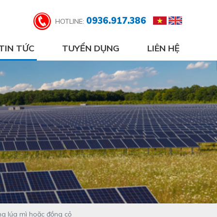
0936.917.386
HOTLINE:
TIN TỨC
TUYỂN DỤNG
LIÊN HỆ
ồng lúa mì hoặc đồng cỏ