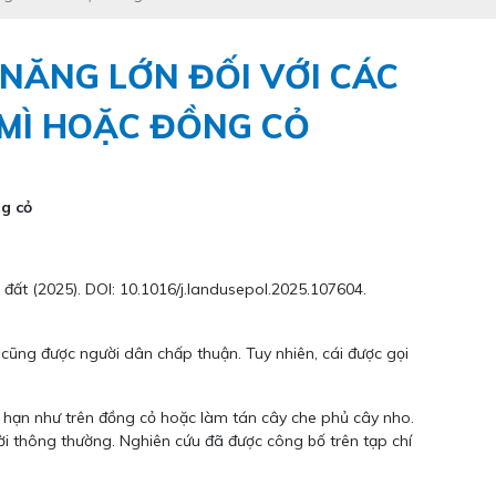
 NĂNG LỚN ĐỐI VỚI CÁC
 MÌ HOẶC ĐỒNG CỎ
ng cỏ
đất (2025). DOI: 10.1016/j.landusepol.2025.107604.
cũng được người dân chấp thuận. Tuy nhiên, cái được gọi
 hạn như trên đồng cỏ hoặc làm tán cây che phủ cây nho.
ời thông thường. Nghiên cứu đã được công bố trên tạp chí