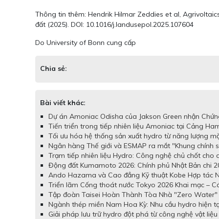
Thông tin thêm: Hendrik Hilmar Zeddies et al, Agrivoltai
đất (2025). DOI: 10.1016/j.landusepol.2025.107604
Do University of Bonn cung cấp
Chia sẻ:
Bài viết khác:
Dự án Amoniac Odisha của Jakson Green nhận Chứng
Tiến triển trong tiếp nhiên liệu Amoniac tại Cảng Ha
Tối ưu hóa hệ thống sản xuất hydro từ năng lượng mặt
Ngân hàng Thế giới và ESMAP ra mắt "Khung chính s
Trạm tiếp nhiên liệu Hydro: Công nghệ chủ chốt cho 
Động đất Kumamoto 2026: Chính phủ Nhật Bản chi 20,
Ando Hazama và Cao đẳng Kỹ thuật Kobe Hợp tác Ngh
Triển lãm Cống thoát nước Tokyo 2026 Khai mạc – C
Tập đoàn Taisei Hoàn Thành Tòa Nhà "Zero Water"
Ngành thép miền Nam Hoa Kỳ: Nhu cầu hydro hiện tại
Giải pháp lưu trữ hydro đột phá từ công nghệ vật liệ