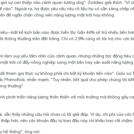
iá sự can thiệp vào cảnh quan tương ứng", Zeddies giải thích. "Ví d
thế nào". Ngoài ra, họ được yêu cầu nêu rõ liệu họ có sẵn sàng chấp 
tiền để ngăn chặn công viên năng lượng mặt trời hay không.
u—bất kể kịch bản nào được hiển thị: Gần 44% sẽ trả nhiều tiền hơn 
ời thông thường trên đất trống. Chỉ có 2,9% cũng sẽ tài trợ cho các 
iện làm suy yếu tầm nhìn của cảnh quan, nhưng những tác động tiêu 
ng mặt trời có đẩy nông nghiệp sang một bên hay sản xuất năng lượng
i tham gia thực sự không phải chi bất kỳ khoản tiền nào", Giáo sư T
ắc PhenoRob, nhấn mạnh. "Tuy nhiên, kết quả cho phép chúng tôi kế
hông thường".
ình phát triển năng lượng thân thiện với môi trường mà không gây r
i, vẫn thấy những câu hỏi chưa có lời giải đáp. Ví dụ, chi phí của cá
 thấp hơn, nên các khoản đầu tư ban đầu này chỉ khấu hao rất chậm.
u hệ thống", ông nói.