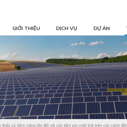
GIỚI THIỆU
DỊCH VỤ
DỰ ÁN
thấy có tiềm năng lớn đối với các tấm pin mặt trời trên các cánh đ