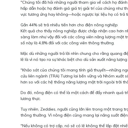
"Chúng tôi đã hỏi những người tham gia về cách họ đánh g
hấp dẫn hoặc họ đánh giá giá trị giải trí của chúng như 
vực tương ứng hay không—hoặc ngược lại: liệu họ có trả 
Gần 44% sẽ trả nhiều tiền hơn cho điện nông nghiệp
Kết quả cho thấy nông nghiệp được chấp nhận cao hơn nhiề
sàng làm như vậy đối với các công viên năng lượng mặt tr
số này là 4,8% đối với các công viên thông thường.
Mặc dù những người trả lời nhìn chung cho rằng quang đ
lẽ là vì nó tạo ra sự khác biệt cho dù sản xuất năng lượ
"Khảo sát của chúng tôi mang tính giả thuyết—những ngườ
cứu liên ngành (TRA) Tương lai bền vững và Nhóm xuất s
hơn so với các hệ thống năng lượng mặt trời ngoài trời t
Do đó, nông điện có thể là một cách để đẩy nhanh quá tr
lương thực.
Tuy nhiên, Zeddies, người cũng lớn lên trong một trang trạ
thông thường. Vì nông điện cũng mang lại năng suất điện
"Nếu không có trợ cấp, nó sẽ có lẽ không thể lắp đặt nhiề