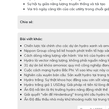
Sự hội tụ giữa năng lượng truyền thống và tái tạo
Vai trò ngày càng lớn của các utility trong chuỗi giá 
Chia sẻ:
Bài viết khác:
Chiến lược tài chính cho các dự án hydro xanh và amo
Nippon Group công bố kế hoạch phát triển tổ hợp sản
Cách dòng năng lượng vận hành: Vai trò của hydro n
Hydro là vector năng lượng, không phải nguồn năng lư
31 dự án bẻ khóa amoniac quy mô công nghiệp đang ph
Cuộc cách mạng hydro Bắc Phi: Vì sao khu vực này c
Nghiên cứu xuyên bán cầu: Sản xuất hydro tại trang tr
Hydro trắng: Sự thật khoa học đằng sau cơn sốt vàng
Hydro trắng giá 1 USD/kg: Giải pháp rẻ tiền từ lòng đ
Ấn Độ nổi lên là thị trường hydro năng động nhất thế g
Giải quyết "vấn đề Hindenburg" trong khí cầu hydro h
Ấn Độ đấu thầu nhà máy khử khoáng nước tại trung