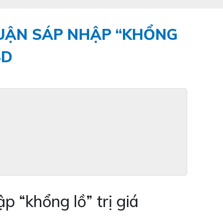
HUẬN SÁP NHẬP “KHỔNG
SD
 “khổng lồ” trị giá