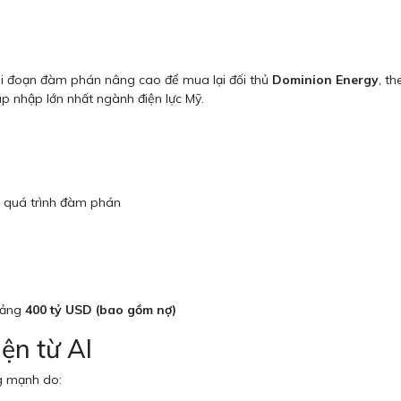
i đoạn đàm phán nâng cao để mua lại đối thủ
Dominion Energy
, t
p nhập lớn nhất ngành điện lực Mỹ.
g quá trình đàm phán
oảng
400 tỷ USD (bao gồm nợ)
ện từ AI
ng mạnh do: