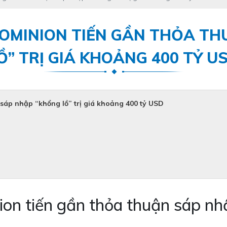
OMINION TIẾN GẦN THỎA T
Ồ” TRỊ GIÁ KHOẢNG 400 TỶ U
sáp nhập “khổng lồ” trị giá khoảng 400 tỷ USD
n tiến gần thỏa thuận sáp nhập