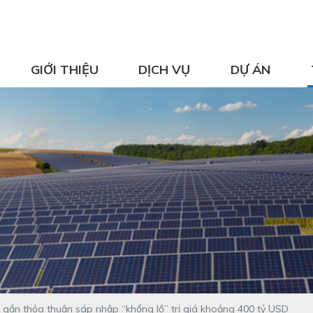
GIỚI THIỆU
DỊCH VỤ
DỰ ÁN
 gần thỏa thuận sáp nhập “khổng lồ” trị giá khoảng 400 tỷ USD