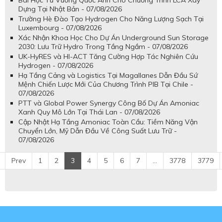
Bài Học Từ Vương Quốc Anh Cho Chương Trình LCA Xây
Dựng Tại Nhật Bản - 07/08/2026
Trường Hè Đào Tạo Hydrogen Cho Năng Lượng Sạch Tại
Luxembourg - 07/08/2026
Xác Nhận Khoa Học Cho Dự Án Underground Sun Storage
2030: Lưu Trữ Hydro Trong Tầng Ngầm - 07/08/2026
UK-HyRES và HI-ACT Tăng Cường Hợp Tác Nghiên Cứu
Hydrogen - 07/08/2026
Hạ Tầng Cảng và Logistics Tại Magallanes Dẫn Đầu Sứ
Mệnh Chiến Lược Mới Của Chương Trình PIB Tại Chile -
07/08/2026
PTT và Global Power Synergy Công Bố Dự Án Amoniac
Xanh Quy Mô Lớn Tại Thái Lan - 07/08/2026
Cập Nhật Hạ Tầng Amoniac Toàn Cầu: Tiềm Năng Vận
Chuyển Lớn, Mỹ Dẫn Đầu Về Công Suất Lưu Trữ -
07/08/2026
Prev
1
2
3
4
5
6
7
...
3778
3779