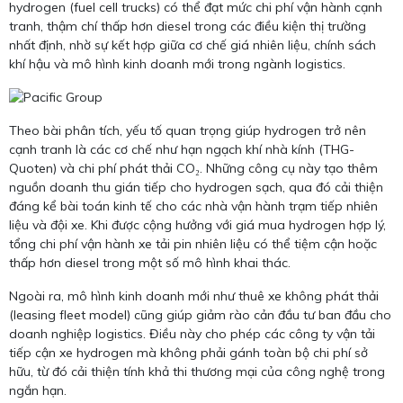
hydrogen (fuel cell trucks) có thể đạt mức chi phí vận hành cạnh
tranh, thậm chí thấp hơn diesel trong các điều kiện thị trường
nhất định, nhờ sự kết hợp giữa cơ chế giá nhiên liệu, chính sách
khí hậu và mô hình kinh doanh mới trong ngành logistics.
Theo bài phân tích, yếu tố quan trọng giúp hydrogen trở nên
cạnh tranh là các cơ chế như hạn ngạch khí nhà kính (THG-
Quoten) và chi phí phát thải CO₂. Những công cụ này tạo thêm
nguồn doanh thu gián tiếp cho hydrogen sạch, qua đó cải thiện
đáng kể bài toán kinh tế cho các nhà vận hành trạm tiếp nhiên
liệu và đội xe. Khi được cộng hưởng với giá mua hydrogen hợp lý,
tổng chi phí vận hành xe tải pin nhiên liệu có thể tiệm cận hoặc
thấp hơn diesel trong một số mô hình khai thác.
Ngoài ra, mô hình kinh doanh mới như thuê xe không phát thải
(leasing fleet model) cũng giúp giảm rào cản đầu tư ban đầu cho
doanh nghiệp logistics. Điều này cho phép các công ty vận tải
tiếp cận xe hydrogen mà không phải gánh toàn bộ chi phí sở
hữu, từ đó cải thiện tính khả thi thương mại của công nghệ trong
ngắn hạn.