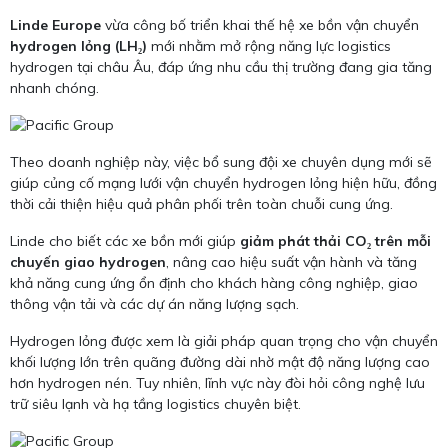
Linde Europe
vừa công bố triển khai thế hệ xe bồn vận chuyển
hydrogen lỏng (LH₂)
mới nhằm mở rộng năng lực logistics
hydrogen tại châu Âu, đáp ứng nhu cầu thị trường đang gia tăng
nhanh chóng.
Theo doanh nghiệp này, việc bổ sung đội xe chuyên dụng mới sẽ
giúp củng cố mạng lưới vận chuyển hydrogen lỏng hiện hữu, đồng
thời cải thiện hiệu quả phân phối trên toàn chuỗi cung ứng.
Linde cho biết các xe bồn mới giúp
giảm phát thải CO₂ trên mỗi
chuyến giao hydrogen
, nâng cao hiệu suất vận hành và tăng
khả năng cung ứng ổn định cho khách hàng công nghiệp, giao
thông vận tải và các dự án năng lượng sạch.
Hydrogen lỏng được xem là giải pháp quan trọng cho vận chuyển
khối lượng lớn trên quãng đường dài nhờ mật độ năng lượng cao
hơn hydrogen nén. Tuy nhiên, lĩnh vực này đòi hỏi công nghệ lưu
trữ siêu lạnh và hạ tầng logistics chuyên biệt.