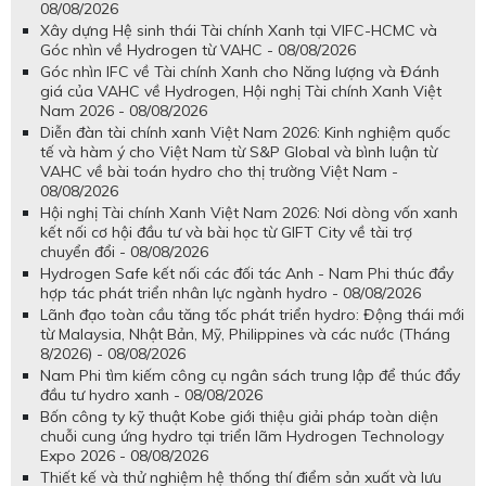
08/08/2026
Xây dựng Hệ sinh thái Tài chính Xanh tại VIFC-HCMC và
Góc nhìn về Hydrogen từ VAHC - 08/08/2026
Góc nhìn IFC về Tài chính Xanh cho Năng lượng và Đánh
giá của VAHC về Hydrogen, Hội nghị Tài chính Xanh Việt
Nam 2026 - 08/08/2026
Diễn đàn tài chính xanh Việt Nam 2026: Kinh nghiệm quốc
tế và hàm ý cho Việt Nam từ S&P Global và bình luận từ
VAHC về bài toán hydro cho thị trường Việt Nam -
08/08/2026
Hội nghị Tài chính Xanh Việt Nam 2026: Nơi dòng vốn xanh
kết nối cơ hội đầu tư và bài học từ GIFT City về tài trợ
chuyển đổi - 08/08/2026
Hydrogen Safe kết nối các đối tác Anh - Nam Phi thúc đẩy
hợp tác phát triển nhân lực ngành hydro - 08/08/2026
Lãnh đạo toàn cầu tăng tốc phát triển hydro: Động thái mới
từ Malaysia, Nhật Bản, Mỹ, Philippines và các nước (Tháng
8/2026) - 08/08/2026
Nam Phi tìm kiếm công cụ ngân sách trung lập để thúc đẩy
đầu tư hydro xanh - 08/08/2026
Bốn công ty kỹ thuật Kobe giới thiệu giải pháp toàn diện
chuỗi cung ứng hydro tại triển lãm Hydrogen Technology
Expo 2026 - 08/08/2026
Thiết kế và thử nghiệm hệ thống thí điểm sản xuất và lưu