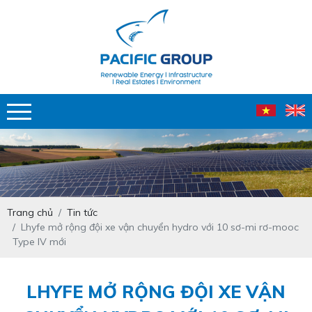
Trang chủ
Tin tức
Lhyfe mở rộng đội xe vận chuyển hydro với 10 sơ-mi rơ-mooc
Type IV mới
LHYFE MỞ RỘNG ĐỘI XE VẬN