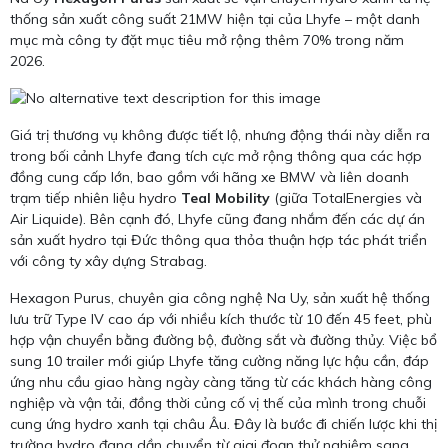
thống sản xuất công suất 21MW hiện tại của Lhyfe – một danh
mục mà công ty đặt mục tiêu mở rộng thêm 70% trong năm
2026.
Giá trị thương vụ không được tiết lộ, nhưng động thái này diễn ra
trong bối cảnh Lhyfe đang tích cực mở rộng thông qua các hợp
đồng cung cấp lớn, bao gồm với hãng xe BMW và liên doanh
trạm tiếp nhiên liệu hydro
Teal Mobility
(giữa TotalEnergies và
Air Liquide). Bên cạnh đó, Lhyfe cũng đang nhắm đến các dự án
sản xuất hydro tại Đức thông qua thỏa thuận hợp tác phát triển
với công ty xây dựng Strabag.
Hexagon Purus, chuyên gia công nghệ Na Uy, sản xuất hệ thống
lưu trữ Type IV cao áp với nhiều kích thước từ 10 đến 45 feet, phù
hợp vận chuyển bằng đường bộ, đường sắt và đường thủy. Việc bổ
sung 10 trailer mới giúp Lhyfe tăng cường năng lực hậu cần, đáp
ứng nhu cầu giao hàng ngày càng tăng từ các khách hàng công
nghiệp và vận tải, đồng thời củng cố vị thế của mình trong chuỗi
cung ứng hydro xanh tại châu Âu. Đây là bước đi chiến lược khi thị
trường hydro đang dần chuyển từ giai đoạn thử nghiệm sang