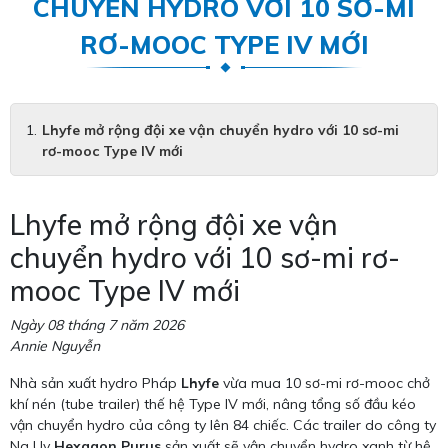
CHUYỂN HYDRO VỚI 10 SƠ-MI
RƠ-MOOC TYPE IV MỚI
Lhyfe mở rộng đội xe vận chuyển hydro với 10 sơ-mi
rơ-mooc Type IV mới
Lhyfe mở rộng đội xe vận
chuyển hydro với 10 sơ-mi rơ-
mooc Type IV mới
Ngày 08 tháng 7 năm 2026
Annie Nguyễn
Nhà sản xuất hydro Pháp
Lhyfe
vừa mua 10 sơ-mi rơ-mooc chở
khí nén (tube trailer) thế hệ Type IV mới, nâng tổng số đầu kéo
vận chuyển hydro của công ty lên 84 chiếc. Các trailer do công ty
Na Uy
Hexagon Purus
sản xuất sẽ vận chuyển hydro xanh từ hệ