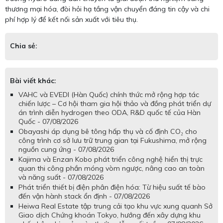
thương mại hóa, đòi hỏi hạ tầng vận chuyển đáng tin cậy và chi
phí hợp lý để kết nối sản xuất với tiêu thụ.
Chia sẻ:
Bài viết khác:
VAHC và EVEDI (Hàn Quốc) chính thức mở rộng hợp tác
chiến lược – Cơ hội tham gia hội thảo và đồng phát triển dự
án trình diễn hydrogen theo ODA, R&D quốc tế của Hàn
Quốc - 07/08/2026
Obayashi áp dụng bê tông hấp thụ và cố định CO₂ cho
công trình cơ sở lưu trữ trung gian tại Fukushima, mở rộng
nguồn cung ứng - 07/08/2026
Kajima và Enzan Kobo phát triển công nghệ hiển thị trực
quan thi công phần móng vòm ngược, nâng cao an toàn
và năng suất - 07/08/2026
Phát triển thiết bị điện phân điện hóa: Từ hiệu suất tế bào
đến vận hành stack ổn định - 07/08/2026
Heiwa Real Estate tập trung cải tạo khu vực xung quanh Sở
Giao dịch Chứng khoán Tokyo, hướng đến xây dựng khu