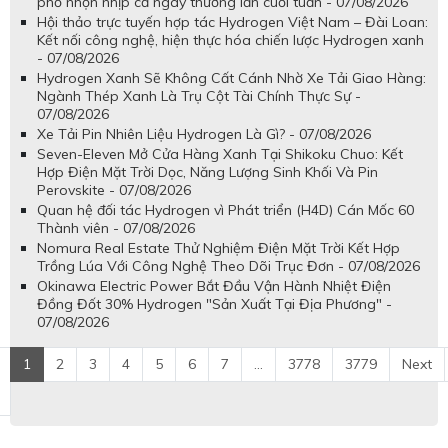
phố nhộn nhịp cả ngày thường lẫn cuối tuần - 07/08/2026
Hội thảo trực tuyến hợp tác Hydrogen Việt Nam – Đài Loan:
Kết nối công nghệ, hiện thực hóa chiến lược Hydrogen xanh
- 07/08/2026
Hydrogen Xanh Sẽ Không Cất Cánh Nhờ Xe Tải Giao Hàng:
Ngành Thép Xanh Là Trụ Cột Tài Chính Thực Sự -
07/08/2026
Xe Tải Pin Nhiên Liệu Hydrogen Là Gì? - 07/08/2026
Seven-Eleven Mở Cửa Hàng Xanh Tại Shikoku Chuo: Kết
Hợp Điện Mặt Trời Dọc, Năng Lượng Sinh Khối Và Pin
Perovskite - 07/08/2026
Quan hệ đối tác Hydrogen vì Phát triển (H4D) Cán Mốc 60
Thành viên - 07/08/2026
Nomura Real Estate Thử Nghiệm Điện Mặt Trời Kết Hợp
Trồng Lúa Với Công Nghệ Theo Dõi Trục Đơn - 07/08/2026
Okinawa Electric Power Bắt Đầu Vận Hành Nhiệt Điện
Đồng Đốt 30% Hydrogen "Sản Xuất Tại Địa Phương" -
07/08/2026
1
2
3
4
5
6
7
...
3778
3779
Next