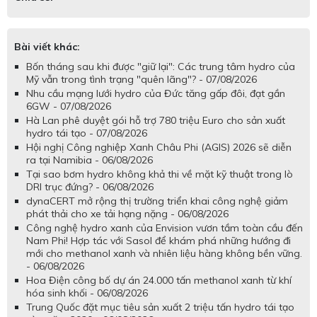
Bài viết khác:
Bốn tháng sau khi được "giữ lại": Các trung tâm hydro của
Mỹ vẫn trong tình trạng "quên lãng"? - 07/08/2026
Nhu cầu mạng lưới hydro của Đức tăng gấp đôi, đạt gần
6GW - 07/08/2026
Hà Lan phê duyệt gói hỗ trợ 780 triệu Euro cho sản xuất
hydro tái tạo - 07/08/2026
Hội nghị Công nghiệp Xanh Châu Phi (AGIS) 2026 sẽ diễn
ra tại Namibia - 06/08/2026
Tại sao bơm hydro không khả thi về mặt kỹ thuật trong lò
DRI trục đứng? - 06/08/2026
dynaCERT mở rộng thị trường triển khai công nghệ giảm
phát thải cho xe tải hạng nặng - 06/08/2026
Công nghệ hydro xanh của Envision vươn tầm toàn cầu đến
Nam Phi! Hợp tác với Sasol để khám phá những hướng đi
mới cho methanol xanh và nhiên liệu hàng không bền vững.
- 06/08/2026
Hoa Điện công bố dự án 24.000 tấn methanol xanh từ khí
hóa sinh khối - 06/08/2026
Trung Quốc đặt mục tiêu sản xuất 2 triệu tấn hydro tái tạo