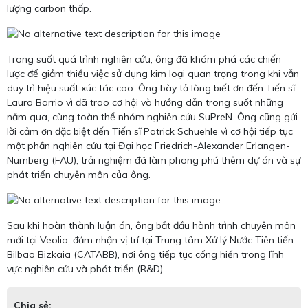
lượng carbon thấp.
Trong suốt quá trình nghiên cứu, ông đã khám phá các chiến
lược để giảm thiểu việc sử dụng kim loại quan trọng trong khi vẫn
duy trì hiệu suất xúc tác cao. Ông bày tỏ lòng biết ơn đến Tiến sĩ
Laura Barrio vì đã trao cơ hội và hướng dẫn trong suốt những
năm qua, cùng toàn thể nhóm nghiên cứu SuPreN. Ông cũng gửi
lời cảm ơn đặc biệt đến Tiến sĩ Patrick Schuehle vì cơ hội tiếp tục
một phần nghiên cứu tại Đại học Friedrich-Alexander Erlangen-
Nürnberg (FAU), trải nghiệm đã làm phong phú thêm dự án và sự
phát triển chuyên môn của ông.
Sau khi hoàn thành luận án, ông bắt đầu hành trình chuyên môn
mới tại Veolia, đảm nhận vị trí tại Trung tâm Xử lý Nước Tiên tiến
Bilbao Bizkaia (CATABB), nơi ông tiếp tục cống hiến trong lĩnh
vực nghiên cứu và phát triển (R&D).
Chia sẻ: