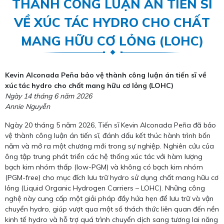
THÀNH CÔNG LUẬN ÁN TIẾN SĨ
VỀ XÚC TÁC HYDRO CHO CHẤT
MANG HỮU CƠ LỎNG (LOHC)
Kevin Alconada Peña bảo vệ thành công luận án tiến sĩ về
xúc tác hydro cho chất mang hữu cơ lỏng (LOHC)
Ngày 14 tháng 6 năm 2026
Annie Nguyễn
Ngày 20 tháng 5 năm 2026, Tiến sĩ Kevin Alconada Peña đã bảo
vệ thành công luận án tiến sĩ, đánh dấu kết thúc hành trình bốn
năm và mở ra một chương mới trong sự nghiệp. Nghiên cứu của
ông tập trung phát triển các hệ thống xúc tác với hàm lượng
bạch kim nhóm thấp (low-PGM) và không có bạch kim nhóm
(PGM-free) cho mục đích lưu trữ hydro sử dụng chất mang hữu cơ
lỏng (Liquid Organic Hydrogen Carriers – LOHC). Những công
nghệ này cung cấp một giải pháp đầy hứa hẹn để lưu trữ và vận
chuyển hydro, giúp vượt qua một số thách thức liên quan đến nền
kinh tế hydro và hỗ trợ quá trình chuyển dịch sang tương lai năng