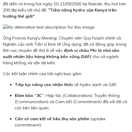
đã diễn ra trong hai ngày 20-21/05/2026 tại Nairobi, thu hút hơn
200 đại biểu với chủ đề:
"Tiềm năng hydro của Kenya trên
trường thế giới"
.
Ông Francis Kung'u Mwangi, Chuyên viên Quy hoạch chính và
Nghiên cứu sinh Tiến sĩ Kinh tế Ứng dụng, đã có đóng góp trong
lĩnh vực chuyên đề thứ 6 về việc
định vị châu Phi là nhà sản
xuất nhiên liệu hàng không bền vững (SAF)
cho cả ngành
hàng không và vận tải biển.
Các kết luận chính của hội nghị bao gồm:
Tiếp tục nâng cao nhận thức
về hydro xanh và SAF.
Đảm bảo “3C”:
Hợp tác (Collaboration), Truyền thông
(Communication) và Cam kết (Commitment) đối với tất cả
các bên liên quan.
Cần có cam kết về tiêu thụ sản phẩm
(uptake
commitment).