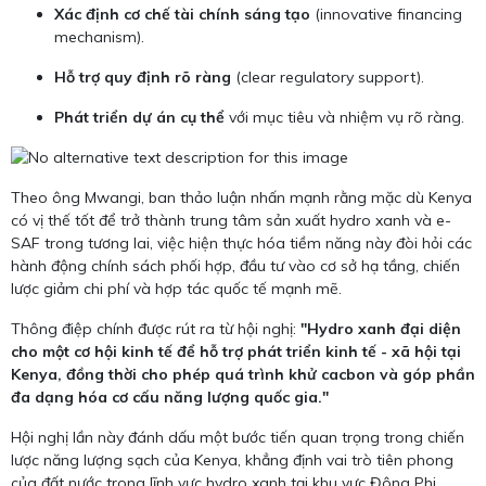
Xác định cơ chế tài chính sáng tạo
(innovative financing
mechanism).
Hỗ trợ quy định rõ ràng
(clear regulatory support).
Phát triển dự án cụ thể
với mục tiêu và nhiệm vụ rõ ràng.
Theo ông Mwangi, ban thảo luận nhấn mạnh rằng mặc dù Kenya
có vị thế tốt để trở thành trung tâm sản xuất hydro xanh và e-
SAF trong tương lai, việc hiện thực hóa tiềm năng này đòi hỏi các
hành động chính sách phối hợp, đầu tư vào cơ sở hạ tầng, chiến
lược giảm chi phí và hợp tác quốc tế mạnh mẽ.
Thông điệp chính được rút ra từ hội nghị:
"Hydro xanh đại diện
cho một cơ hội kinh tế để hỗ trợ phát triển kinh tế - xã hội tại
Kenya, đồng thời cho phép quá trình khử cacbon và góp phần
đa dạng hóa cơ cấu năng lượng quốc gia."
Hội nghị lần này đánh dấu một bước tiến quan trọng trong chiến
lược năng lượng sạch của Kenya, khẳng định vai trò tiên phong
của đất nước trong lĩnh vực hydro xanh tại khu vực Đông Phi.