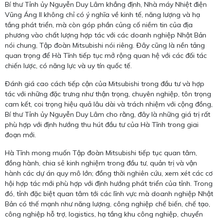
Bí thư Tỉnh ủy Nguyễn Duy Lâm khẳng định, Nhà máy Nhiệt điện
Vũng Áng II không chỉ có ý nghĩa về kinh tế, năng lượng và hạ
tầng phát triển, mà còn góp phần củng cố niềm tin của địa
phương vào chất lượng hợp tác với các doanh nghiệp Nhật Bản
nói chung, Tập đoàn Mitsubishi nói riêng. Đây cũng là nền tảng
quan trọng để Hà Tĩnh tiếp tục mở rộng quan hệ với các đối tác
chiến lược, có năng lực và uy tín quốc tế.
Đánh giá cao cách tiếp cận của Mitsubishi trong đầu tư và hợp
tác với những đặc trưng như thận trọng, chuyên nghiệp, tôn trọng
cam kết, coi trọng hiệu quả lâu dài và trách nhiệm với cộng đồng,
Bí thư Tỉnh ủy Nguyễn Duy Lâm cho rằng, đây là những giá trị rất
phù hợp với định hướng thu hút đầu tư của Hà Tĩnh trong giai
đoạn mới.
Hà Tĩnh mong muốn Tập đoàn Mitsubishi tiếp tục quan tâm,
đồng hành, chia sẻ kinh nghiệm trong đầu tư, quản trị và vận
hành các dự án quy mô lớn; đồng thời nghiên cứu, xem xét các cơ
hội hợp tác mới phù hợp với định hướng phát triển của tỉnh. Trong
đó, tỉnh đặc biệt quan tâm tới các lĩnh vực mà doanh nghiệp Nhật
Bản có thế mạnh như năng lượng, công nghiệp chế biến, chế tạo,
công nghiệp hỗ trợ, logistics, hạ tầng khu công nghiệp, chuyển