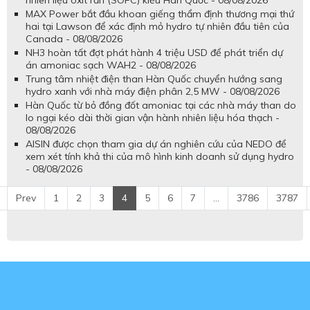
MAX Power bắt đầu khoan giếng thẩm định thương mại thứ
hai tại Lawson để xác định mỏ hydro tự nhiên đầu tiên của
Canada - 08/08/2026
NH3 hoàn tất đợt phát hành 4 triệu USD để phát triển dự
án amoniac sạch WAH2 - 08/08/2026
Trung tâm nhiệt điện than Hàn Quốc chuyển hướng sang
hydro xanh với nhà máy điện phân 2,5 MW - 08/08/2026
Hàn Quốc từ bỏ đồng đốt amoniac tại các nhà máy than do
lo ngại kéo dài thời gian vận hành nhiên liệu hóa thạch -
08/08/2026
AISIN được chọn tham gia dự án nghiên cứu của NEDO để
xem xét tính khả thi của mô hình kinh doanh sử dụng hydro
- 08/08/2026
Prev
1
2
3
4
5
6
7
...
3786
3787