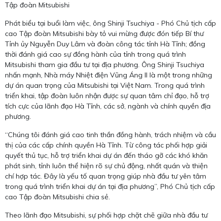
Tập đoàn Mitsubishi
Phát biểu tại buổi làm việc, ông Shinji Tsuchiya - Phó Chủ tịch cấp
cao Tập đoàn Mitsubishi bày tỏ vui mừng được đón tiếp Bí thư
Tỉnh ủy Nguyễn Duy Lâm và đoàn công tác tỉnh Hà Tĩnh; đồng
thời đánh giá cao sự đồng hành của tỉnh trong quá trình
Mitsubishi tham gia đầu tư tại địa phương. Ông Shinji Tsuchiya
nhấn mạnh, Nhà máy Nhiệt điện Vũng Áng II là một trong những
dự án quan trọng của Mitsubishi tại Việt Nam. Trong quá trình
triển khai, tập đoàn luôn nhận được sự quan tâm chỉ đạo, hỗ trợ
tích cực của lãnh đạo Hà Tĩnh, các sở, ngành và chính quyền địa
phương.
“Chúng tôi đánh giá cao tinh thần đồng hành, trách nhiệm và cầu
thị của các cấp chính quyền Hà Tĩnh. Từ công tác phối hợp giải
quyết thủ tục, hỗ trợ triển khai dự án đến tháo gỡ các khó khăn
phát sinh, tỉnh luôn thể hiện rõ sự chủ động, nhất quán và thiện
chí hợp tác. Đây là yếu tố quan trọng giúp nhà đầu tư yên tâm
trong quá trình triển khai dự án tại địa phương”, Phó Chủ tịch cấp
cao Tập đoàn Mitsubishi chia sẻ.
Theo lãnh đạo Mitsubishi, sự phối hợp chặt chẽ giữa nhà đầu tư