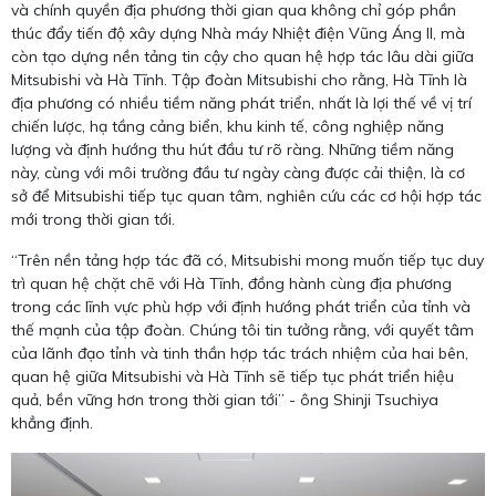
và chính quyền địa phương thời gian qua không chỉ góp phần
thúc đẩy tiến độ xây dựng Nhà máy Nhiệt điện Vũng Áng II, mà
còn tạo dựng nền tảng tin cậy cho quan hệ hợp tác lâu dài giữa
Mitsubishi và Hà Tĩnh. Tập đoàn Mitsubishi cho rằng, Hà Tĩnh là
địa phương có nhiều tiềm năng phát triển, nhất là lợi thế về vị trí
chiến lược, hạ tầng cảng biển, khu kinh tế, công nghiệp năng
lượng và định hướng thu hút đầu tư rõ ràng. Những tiềm năng
này, cùng với môi trường đầu tư ngày càng được cải thiện, là cơ
sở để Mitsubishi tiếp tục quan tâm, nghiên cứu các cơ hội hợp tác
mới trong thời gian tới.
“Trên nền tảng hợp tác đã có, Mitsubishi mong muốn tiếp tục duy
trì quan hệ chặt chẽ với Hà Tĩnh, đồng hành cùng địa phương
trong các lĩnh vực phù hợp với định hướng phát triển của tỉnh và
thế mạnh của tập đoàn. Chúng tôi tin tưởng rằng, với quyết tâm
của lãnh đạo tỉnh và tinh thần hợp tác trách nhiệm của hai bên,
quan hệ giữa Mitsubishi và Hà Tĩnh sẽ tiếp tục phát triển hiệu
quả, bền vững hơn trong thời gian tới” - ông Shinji Tsuchiya
khẳng định.