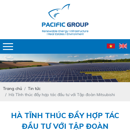
Trang chủ
Tin tức
Hà Tĩnh thúc đẩy hợp tác đầu tư với Tập đoàn Mitsubishi
HÀ TĨNH THÚC ĐẨY HỢP TÁC
ĐẦU TƯ VỚI TẬP ĐOÀN