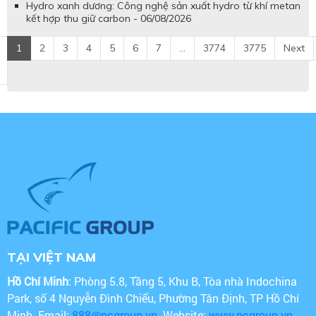
Hydro xanh dương: Công nghệ sản xuất hydro từ khí metan
kết hợp thu giữ carbon - 06/08/2026
1
2
3
4
5
6
7
...
3774
3775
Next
TẠI VIỆT NAM
Hồ Chí Minh
: Phòng 5.8, Tầng 5, Khu B, Tòa nhà Indochina
Park, số 4 Nguyễn Đình Chiểu, Phường Tân Định, TP Hồ Chí
Minh. Email:
888@pcgroup.vn
. Website:
www.pcgroup.vn