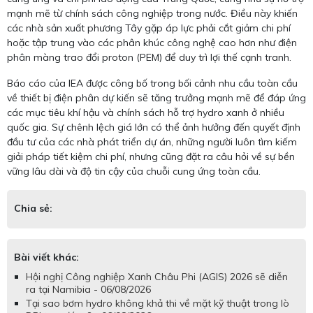
mạnh mẽ từ chính sách công nghiệp trong nước. Điều này khiến
các nhà sản xuất phương Tây gặp áp lực phải cắt giảm chi phí
hoặc tập trung vào các phân khúc công nghệ cao hơn như điện
phân màng trao đổi proton (PEM) để duy trì lợi thế cạnh tranh.
Báo cáo của IEA được công bố trong bối cảnh nhu cầu toàn cầu
về thiết bị điện phân dự kiến sẽ tăng trưởng mạnh mẽ để đáp ứng
các mục tiêu khí hậu và chính sách hỗ trợ hydro xanh ở nhiều
quốc gia. Sự chênh lệch giá lớn có thể ảnh hưởng đến quyết định
đầu tư của các nhà phát triển dự án, những người luôn tìm kiếm
giải pháp tiết kiệm chi phí, nhưng cũng đặt ra câu hỏi về sự bền
vững lâu dài và độ tin cậy của chuỗi cung ứng toàn cầu.
Chia sẻ:
Bài viết khác:
Hội nghị Công nghiệp Xanh Châu Phi (AGIS) 2026 sẽ diễn
ra tại Namibia - 06/08/2026
Tại sao bơm hydro không khả thi về mặt kỹ thuật trong lò