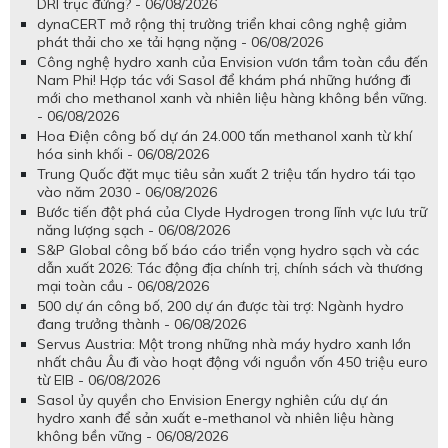
DRI trục đứng? - 06/08/2026
dynaCERT mở rộng thị trường triển khai công nghệ giảm
phát thải cho xe tải hạng nặng - 06/08/2026
Công nghệ hydro xanh của Envision vươn tầm toàn cầu đến
Nam Phi! Hợp tác với Sasol để khám phá những hướng đi
mới cho methanol xanh và nhiên liệu hàng không bền vững.
- 06/08/2026
Hoa Điện công bố dự án 24.000 tấn methanol xanh từ khí
hóa sinh khối - 06/08/2026
Trung Quốc đặt mục tiêu sản xuất 2 triệu tấn hydro tái tạo
vào năm 2030 - 06/08/2026
Bước tiến đột phá của Clyde Hydrogen trong lĩnh vực lưu trữ
năng lượng sạch - 06/08/2026
S&P Global công bố báo cáo triển vọng hydro sạch và các
dẫn xuất 2026: Tác động địa chính trị, chính sách và thương
mại toàn cầu - 06/08/2026
500 dự án công bố, 200 dự án được tài trợ: Ngành hydro
đang trưởng thành - 06/08/2026
Servus Austria: Một trong những nhà máy hydro xanh lớn
nhất châu Âu đi vào hoạt động với nguồn vốn 450 triệu euro
từ EIB - 06/08/2026
Sasol ủy quyền cho Envision Energy nghiên cứu dự án
hydro xanh để sản xuất e-methanol và nhiên liệu hàng
không bền vững - 06/08/2026